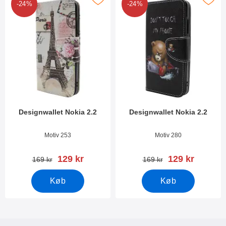
-24%
-24%
Designwallet Nokia 2.2
Designwallet Nokia 2.2
Varenr 35537
Varenr 35408
Motiv 253
Motiv 280
pris
pris
129 kr
129 kr
pris
pris
169 kr
169 kr
Køb
Køb