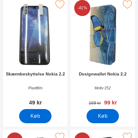
Marker skærmbeskyttelse Nokia 2.2 som favorit
Marker designwallet Nokia
-41%
Skærmbeskyttelse Nokia 2.2
Designwallet Nokia 2.2
Varenr 34866
Varenr 35538
Plastfilm
Motiv 252
pris
49 kr
99 kr
pris
169 kr
Køb
Køb
Marker designwallet Nokia 2.2 som favorit
Marker designwallet Nokia