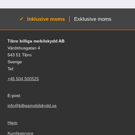
Aktiv:
Inklusive moms
Exklusive moms
Fodnoter Blandede oplysninger og links
Tibro billiga mobilskydd AB
Värdshusgatan 4
543 51 Tibro
Sverige
Tel:
+46 504 500525
E-post:
info@billigamobilskydd.se
Hjem
Kundeservice