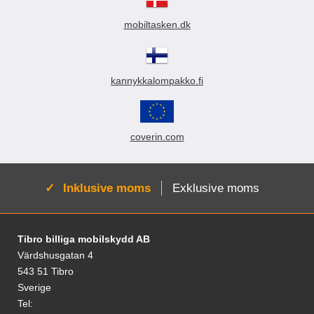
k
t
mobiltasken.dk
e
r
kannykkalompakko.fi
coverin.com
Aktiv:
Inklusive moms
Exklusive moms
Fodnoter Blandede oplysninger og links
Tibro billiga mobilskydd AB
Värdshusgatan 4
543 51 Tibro
Sverige
Tel: