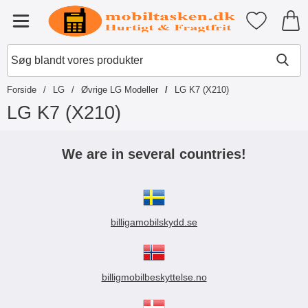
Startside for Tibro Billiga Mobils
Mine favori
Menu
Forside
LG
Øvrige LG Modeller
LG K7 (X210)
LG K7 (X210)
S
p
We are in several countries!
r
i
n
g
t
billigamobilskydd.se
i
l
p
r
o
billigmobilbeskyttelse.no
d
u