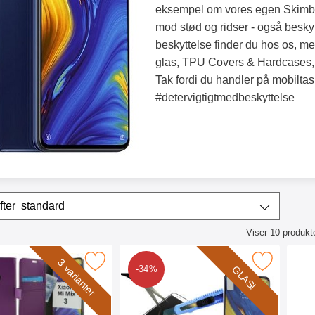
eksempel om vores egen Skimblo
mod stød og ridser - også besky
beskyttelse finder du hos os, m
glas, TPU Covers & Hardcases, 
Tak fordi du handler på mobilta
#detervigtigtmedbeskyttelse
r
Sorter efter
standard
Viser
10
produkt
ktliste
standcase Wallet Xiaomi Mi Mix 3 som favorit
Marker glasbeskyttelse Xiaomi Mi Mi
Mark
3 varianter
GLAS!
-34%