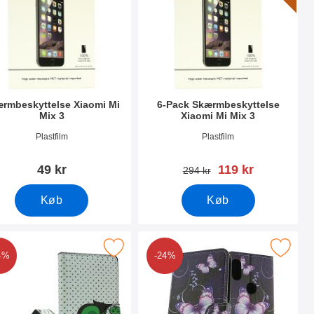
rmbeskyttelse Xiaomi Mi
6-Pack Skærmbeskyttelse
Mix 3
Xiaomi Mi Mix 3
nr 30200
Varenr 30199
Plastfilm
Plastfilm
pris
49 kr
119 kr
pris
294 kr
Køb
Køb
3 som favorit
arker designwallet Xiaomi Mi Mix 3 som favorit
Marker designwallet Xiaomi Mi 
4%
-24%