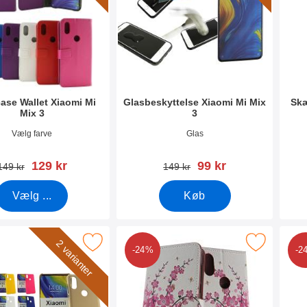
ase Wallet Xiaomi Mi
Glasbeskyttelse Xiaomi Mi Mix
Skæ
Mix 3
3
0205
Varenr 30302
Vare
Vælg farve
Glas
pris
pris
129 kr
99 kr
pris
pris
149 kr
149 kr
Vælg ...
Køb
 hardcase Cover Xiaomi Mi Mix 3 som favorit
Marker designwallet Xiaomi Mi Mix 
M
2 varianter
-24%
-2