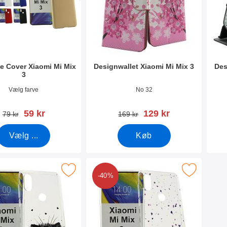
e Cover Xiaomi Mi Mix
Designwallet Xiaomi Mi Mix 3
Des
3
0201
Varenr 30933
Vare
Vælg farve
No 32
pris
pris
59 kr
129 kr
pris
pris
79 kr
169 kr
Vælg ...
Køb
tPU Designcover Xiaomi Mi Mix 3 som favorit
Marker tPU Designcover Xiaomi Mi Mi
-40%