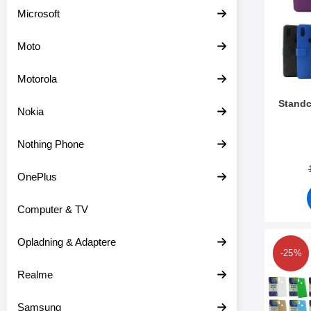
r
Microsoft
e
o
Moto
v
e
r
Motorola
Standc
Nokia
Varenr 3
Nothing Phone
OnePlus
Computer & TV
Opladning & Adaptere
Marker
-25%
Realme
Samsung