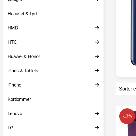
o
d
Headset & Lyd
u
k
t
HMD
e
r
HTC
Huawei & Honor
iPads & Tablets
iPhone
Sorte
S
p
r
Kortlommer
i
n
produ
g
Lenovo
Marker 
-13%
f
i
LG
l
t