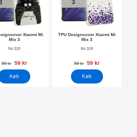
signcover Xiaomi Mi
TPU Designcover Xiaomi Mi
Mix 3
Mix 3
0666
Varenr 30660
No 320
No 329
pris
pris
59 kr
59 kr
pris
pris
99 kr
99 kr
Køb
Køb