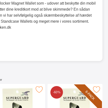
cker Magnet Wallet som - udover att beskytte din mobil
tter dine kreditkort mod at blive skimmede? En sådan
en vi har selvfølgelig også skærmbeskyttelse af hærdet
Standcase Wallets og meget mere i vores sortiment.
sken.dk
er
x 3 som favorit
er skærmbeskyttelse Xiaomi Mi Mix 3 som favorit
Marker 6-Pack Skærmbeskyttelse Xiao
6-PACK
-60%