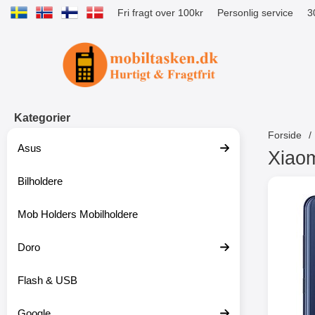
Fri fragt over 100kr
Personlig service
3
Startside for Tibro Billiga Mobilsk
Kategorier
Forside
Asus
Xiaom
Bilholdere
S
p
r
Mob Holders Mobilholdere
i
n
g
Doro
t
i
Flash & USB
l
p
r
Google