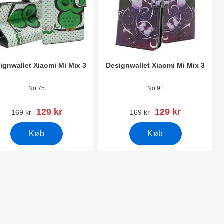
ignwallet Xiaomi Mi Mix 3
Designwallet Xiaomi Mi Mix 3
nr 30932
Varenr 30931
No 75
No 91
pris
pris
129 kr
129 kr
pris
pris
169 kr
169 kr
Køb
Køb
x 3 som favorit