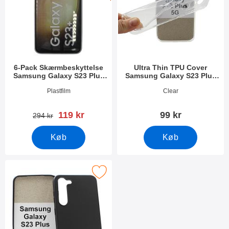
6-Pack Skærmbeskyttelse
Ultra Thin TPU Cover
Samsung Galaxy S23 Plus
Samsung Galaxy S23 Plus
5G
5G
Varenr 47557
Varenr 47554
Plastfilm
Clear
pris
119 kr
99 kr
pris
294 kr
Køb
Køb
rker tPU Cover Samsung Galaxy S23 Plus 5G som favorit