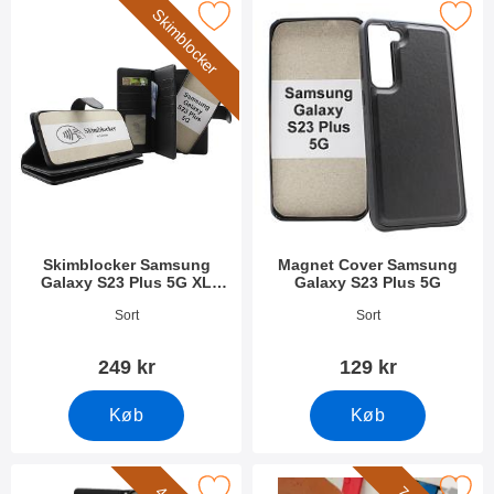
Skimblocker
cker Samsung Galaxy S23 Plus 5G XL Magnet Mobilcover som f
Marker magnet Cover Samsung Galax
Skimblocker Samsung
Magnet Cover Samsung
Galaxy S23 Plus 5G XL
Galaxy S23 Plus 5G
Magnet Mobilcover
Varenr 54720
Varenr 47584
Sort
Sort
249 kr
129 kr
Køb
Køb
ew Standcase Wallet Samsung Galaxy S23 Plus 5G som favorit
Marker wrist Strap til New Stand