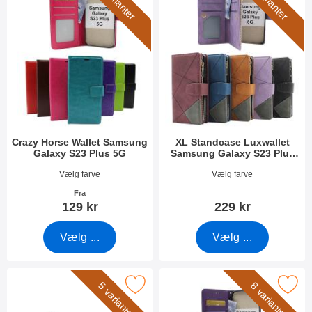
5 varianter
5 varianter
Crazy Horse Wallet Samsung
XL Standcase Luxwallet
Galaxy S23 Plus 5G
Samsung Galaxy S23 Plus
5G
Varenr 47556
Varenr 47563
Vælg farve
Vælg farve
Fra
129 kr
229 kr
Vælg ...
Vælg ...
arker wrist Strap til XL Standcase Luxwallet som favorit
Marker zipper Standcase Wallet Samsung 
5 varianter
8 varianter