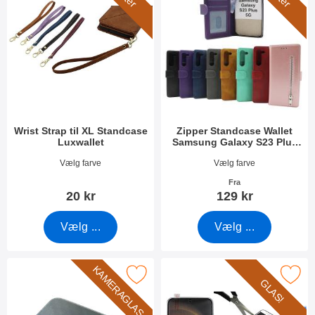
Wrist Strap til XL Standcase
Zipper Standcase Wallet
Luxwallet
Samsung Galaxy S23 Plus
5G
Varenr 50276
Varenr 47562
Vælg farve
Vælg farve
Fra
20 kr
129 kr
Vælg ...
Vælg ...
KAMERAGLAS
ker kameraglas Samsung Galaxy S23 Plus 5G som favorit
Marker glasbeskyttelse Samsung Gala
GLAS!