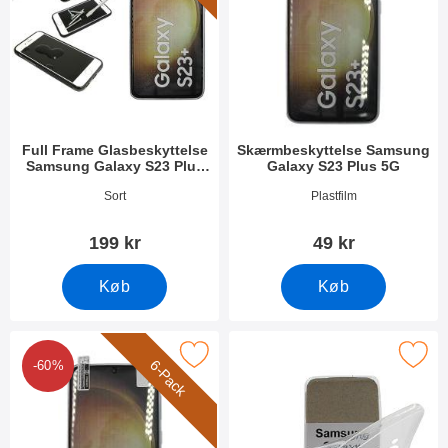
Full Frame Glasbeskyttelse
Skærmbeskyttelse Samsung
Samsung Galaxy S23 Plus
Galaxy S23 Plus 5G
5G
Varenr 47559
Varenr 47558
Sort
Plastfilm
199 kr
49 kr
Køb
Køb
ack Skærmbeskyttelse Samsung Galaxy S23 Plus 5G som favor
Marker ultra Thin TPU Cover Samsung G
6-Pack
-60%