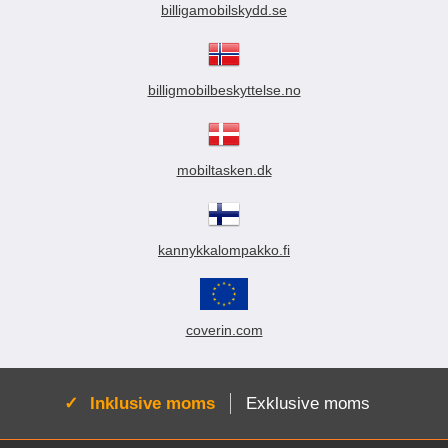
billigamobilskydd.se
billigmobilbeskyttelse.no
mobiltasken.dk
kannykkalompakko.fi
coverin.com
Aktiv:
Inklusive moms
Exklusive moms