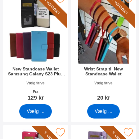
4 varianter
7 varianter
New Standcase Wallet
Wrist Strap til New
Samsung Galaxy S23 Plus
Standcase Wallet
5G
Varenr 47561
Varenr 40789
Vælg farve
Vælg farve
Fra
129 kr
20 kr
Vælg ...
Vælg ...
 crazy Horse Wallet Samsung Galaxy S23 Plus 5G som favorit
Marker xL Standcase Luxwallet Samsung 