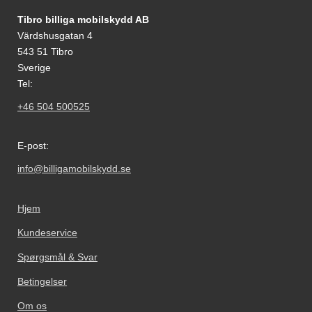
Fodnoter Blandede oplysninger og links
Tibro billiga mobilskydd AB
Värdshusgatan 4
543 51 Tibro
Sverige
Tel:
+46 504 500525
E-post:
info@billigamobilskydd.se
Hjem
Kundeservice
Spørgsmål & Svar
Betingelser
Om os