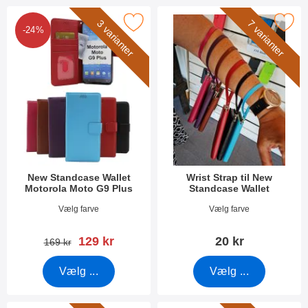
n
eller at tabe noget
på
mobilen? Så ved du også hvor
produktliste
u
g
r new Standcase Wallet Motorola Moto G9 Plus som favorit
k
Marker wrist Strap til New Stand
3 varianter
7 varianter
let det er at få skader. Og hvor surt det er! Derfor
f
-24%
t
i
anbefaler vi at du lægger en skærmbeskyttelse af
e
l
r
hærdet glas ovenpå din telefon, så har den en meget
t
bedre chance for at overleve hvis uheldet er ude.
r
e
Tak fordi du vælger mobiltasken.dk
o
v
e
r
New Standcase Wallet
Wrist Strap til New
Motorola Moto G9 Plus
Standcase Wallet
Varenr 38560
Varenr 40789
Vælg farve
Vælg farve
pris
129 kr
20 kr
pris
169 kr
Vælg ...
Vælg ...