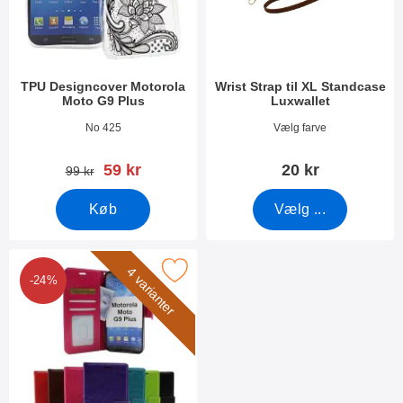
TPU Designcover Motorola
Wrist Strap til XL Standcase
Moto G9 Plus
Luxwallet
Varenr 38062
Varenr 50276
No 425
Vælg farve
pris
59 kr
20 kr
pris
99 kr
Køb
Vælg ...
ker crazy Horse Wallet Motorola Moto G9 Plus som favorit
4 varianter
-24%