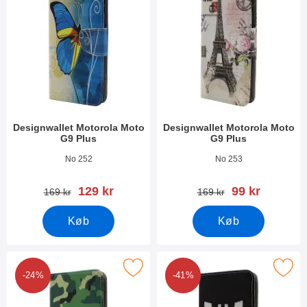
Designwallet Motorola Moto
Designwallet Motorola Moto
G9 Plus
G9 Plus
Varenr 38374
Varenr 38373
No 252
No 253
pris
pris
129 kr
99 kr
pris
pris
169 kr
169 kr
Køb
Køb
Marker designwallet Motorola Moto G9 Plus som favorit
Marker designwallet Motorola Mo
-24%
-41%