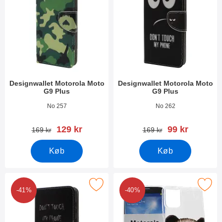
Designwallet Motorola Moto
Designwallet Motorola Moto
G9 Plus
G9 Plus
Varenr 38371
Varenr 38369
No 257
No 262
pris
pris
129 kr
99 kr
pris
pris
169 kr
169 kr
Køb
Køb
Marker designwallet Motorola Moto G9 Plus som favorit
Marker tPU Designcover Motorola M
-41%
-40%