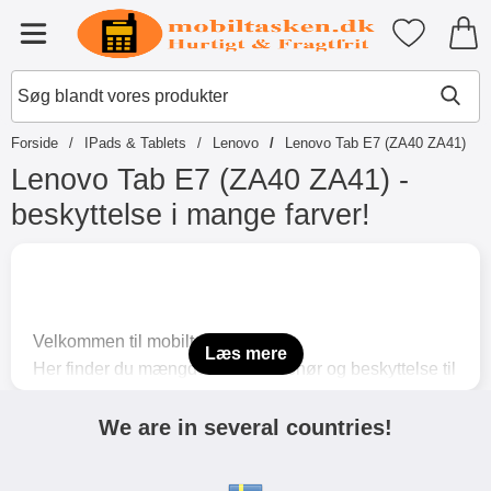
Startside for Tibro Billiga Mobils
Mine favori
Menu
Forside
IPads & Tablets
Lenovo
Lenovo Tab E7 (ZA40 ZA41)
Lenovo Tab E7 (ZA40 ZA41) -
beskyttelse i mange farver!
S
p
r
i
n
Velkommen til mobiltasken.dk
g
Læs mere
Her finder du mængder af flot tilbehør og beskyttelse til
t
i
såvel mobil som tablet og selvfølgelig har vi også
l
beskyttelse til din Lenovo Tab E7 (ZA40 ZA41)
We are in several countries!
p
r
Vores Standcase Cover af blødt kunstlæder giver din
o
tablet en god beskyttelse hele vejen rundt. Vil du
d