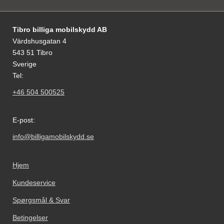
Fodnoter Blandede oplysninger og links
Tibro billiga mobilskydd AB
Värdshusgatan 4
543 51 Tibro
Sverige
Tel:
+46 504 500525
E-post:
info@billigamobilskydd.se
Hjem
Kundeservice
Spørgsmål & Svar
Betingelser