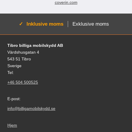
coverin.com
Aktiv:
Inklusive moms
Exklusive moms
Fodnoter Blandede oplysninger og links
Tibro billiga mobilskydd AB
Värdshusgatan 4
543 51 Tibro
Sverige
Tel:
+46 504 500525
E-post:
info@billigamobilskydd.se
Hjem