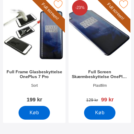
Full screen!
Full screen!
ker full Frame Glasbeskyttelse OnePlus 7 Pro som favorit
Marker full Screen Skærmbeskyttelse
-23%
Full Frame Glasbeskyttelse
Full Screen
OnePlus 7 Pro
Skærmbeskyttelse OnePlus
7 Pro
Varenr 31955
Varenr 32836
Sort
Plastfilm
pris
199 kr
99 kr
pris
129 kr
Køb
Køb