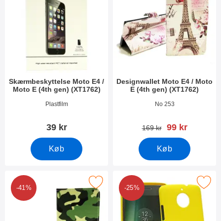
Skærmbeskyttelse Moto E4 /
Designwallet Moto E4 / Moto
Moto E (4th gen) (XT1762)
E (4th gen) (XT1762)
Varenr 24326
Varenr 24336
Plastfilm
No 253
pris
39 kr
99 kr
pris
169 kr
Køb
Køb
designwallet Moto E4 / Moto E (4th gen) (XT1762) som favorit
Marker hardcase Cover Moto E4 / Moto E 
-41%
-25%