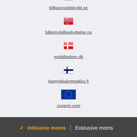
billigamobilskydd.se
billigmobilbeskyttelse.no
mobiltasken.dk
kannykkalompakko.fi
coverin.com
Aktiv:
Inklusive moms
Exklusive moms