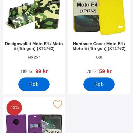
Designwallet Moto E4 / Moto
Hardcase Cover Moto E4 /
E (4th gen) (XT1762)
Moto E (4th gen) (XT1762)
Varenr 24334
Varenr 24359
No 257
Gul
pris
pris
99 kr
59 kr
pris
pris
169 kr
79 kr
Køb
Køb
andcase Wallet Moto E4 / Moto E (4th gen) (XT1762) som favori
-13%