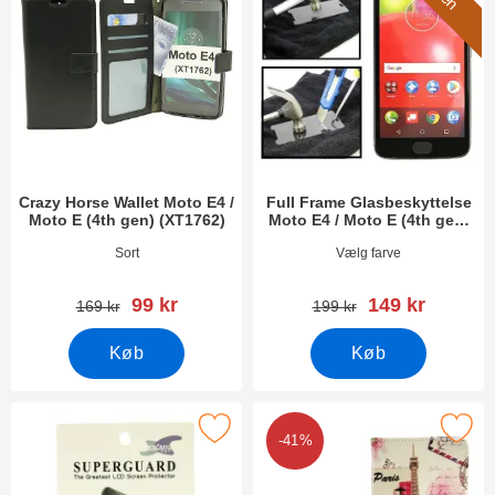
Crazy Horse Wallet Moto E4 /
Full Frame Glasbeskyttelse
Moto E (4th gen) (XT1762)
Moto E4 / Moto E (4th gen)
(XT1762)
Varenr 24698
Varenr 24341
Sort
Vælg farve
pris
pris
99 kr
149 kr
pris
pris
169 kr
199 kr
Køb
Køb
ærmbeskyttelse Moto E4 / Moto E (4th gen) (XT1762) som favori
Marker designwallet Moto E4 / Moto E (
-41%