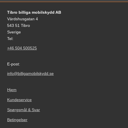
Fodnoter Blandede oplysninger og links
Tibro billiga mobilskydd AB
Värdshusgatan 4
543 51 Tibro
Sverige
Tel:
+46 504 500525
E-post:
info@billigamobilskydd.se
Hjem
Kundeservice
Spørgsmål & Svar
Betingelser