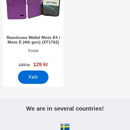
Standcase Wallet Moto E4 /
Moto E (4th gen) (XT1762)
Varenr 24345
Purple
pris
129 kr
pris
149 kr
Køb
We are in several countries!