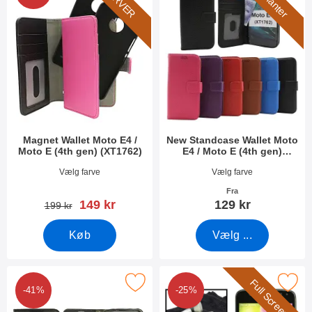
i
u
l
k
t
t
r
e
e
r
o
v
e
r
Magnet Wallet Moto E4 /
New Standcase Wallet Moto
Moto E (4th gen) (XT1762)
E4 / Moto E (4th gen)
(XT1762)
Varenr 24725
Varenr 30588
Vælg farve
Vælg farve
Fra
pris
149 kr
129 kr
pris
199 kr
Køb
Vælg ...
Full Screen
zy Horse Wallet Moto E4 / Moto E (4th gen) (XT1762) som favor
Marker full Frame Glasbeskyttelse Moto E4 / M
-41%
-25%