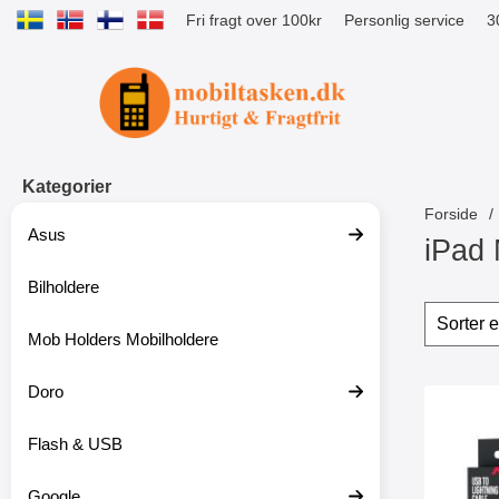
Fri fragt over 100kr
Personlig service
3
Startside for Tibro Billiga Mobilsk
Kategorier
Forside
Asus
iPad 
Bilholdere
S
p
Sorte
S
r
p
Mob Holders Mobilholdere
i
r
n
i
g
Doro
n
produ
t
g
Marke
i
f
Flash & USB
l
i
p
l
r
t
Google