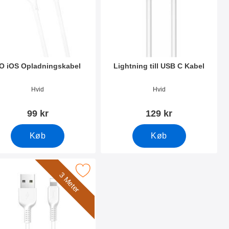
O iOS Opladningskabel
Lightning till USB C Kabel
nr 38545
Varenr 34655
Hvid
Hvid
99 kr
129 kr
Køb
Køb
eter som favorit
Marker hoco iOS Opladningskabel som favorit
3 Meter