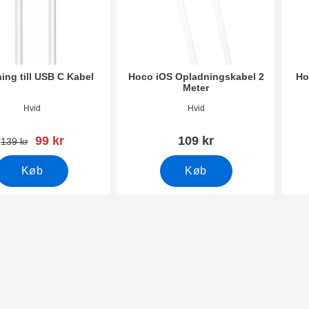
ing till USB C Kabel
Hoco iOS Opladningskabel 2
Ho
Meter
9586
Varenr 10955
Vare
Hvid
Hvid
pris
99 kr
109 kr
pris
139 kr
Køb
Køb