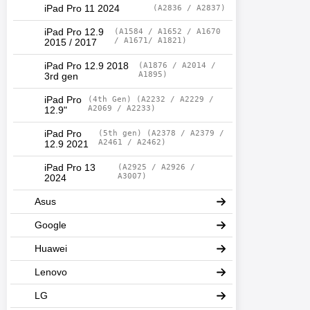
iPad Pro 11 2024
(A2836 / A2837)
iPad Pro 12.9
(A1584 / A1652 / A1670
/ A1671/ A1821)
2015 / 2017
iPad Pro 12.9 2018
(A1876 / A2014 /
A1895)
3rd gen
iPad Pro
(4th Gen) (A2232 / A2229 /
A2069 / A2233)
12.9"
iPad Pro
(5th gen) (A2378 / A2379 /
A2461 / A2462)
12.9 2021
iPad Pro 13
(A2925 / A2926 /
A3007)
2024
Asus
Google
Huawei
Lenovo
LG