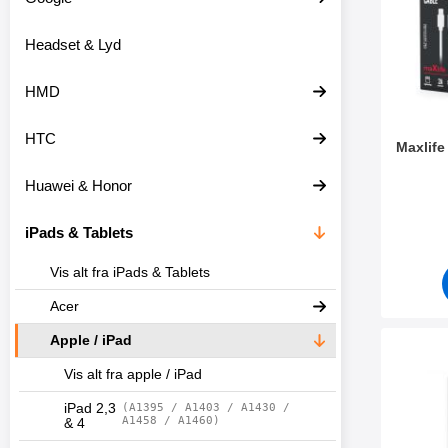
o
r
d
e
Headset & Lyd
u
o
k
v
t
e
HMD
e
r
r
HTC
Maxlife
Huawei & Honor
Varenr 5
iPads & Tablets
Vis alt fra iPads & Tablets
Acer
Apple / iPad
Marker skærmb
Vis alt fra apple / iPad
iPad 2,3
(A1395 / A1403 / A1430 /
A1458 / A1460)
& 4