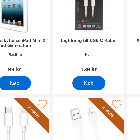
kyttelse iPad Mini 2 /
Lightning till USB C Kabel
X
2nd Generation
1582
Varenr 49181
Vare
Plastfilm
Hvid
99 kr
139 kr
Køb
Køb
ker lightning till USB C Kabel som favorit
Marker hoco iOS Opladningskabel 2 M
2 meter
2 Meter