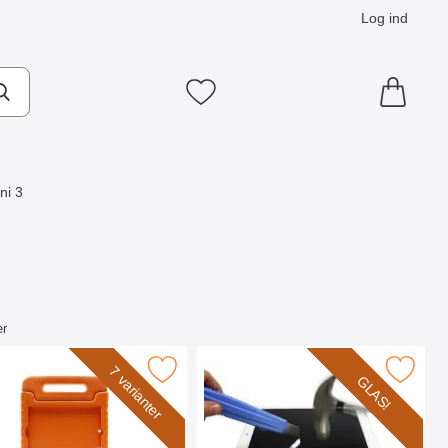
Log ind
Mine favoritter
ni 3
er
ini 3 som favorit
standcase Børnecover iPad Mini 1/2/3/4/5 som favorit
Marker glasbeskyttelse iPad Mini 2 / 2
7 varianter
GLAS!