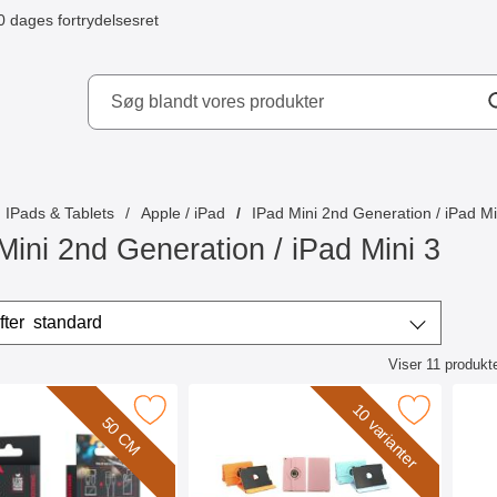
0 dages fortrydelsesret
ydd AB
IPads & Tablets
Apple / iPad
IPad Mini 2nd Generation / iPad Mi
Mini 2nd Generation / iPad Mini 3
r
Sorter efter
standard
Viser
11
produkt
ktliste
10 varianter
r maxlife iOS Opladningskabel som favorit
Marker 360 Cover iPad Mini / Mini 2 / M
Marker 
50 CM