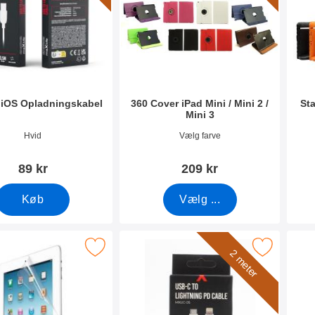
 iOS Opladningskabel
360 Cover iPad Mini / Mini 2 /
St
Mini 3
3992
Varenr 1905
Vare
Hvid
Vælg farve
89 kr
209 kr
Køb
Vælg ...
eskyttelse iPad Mini 2 / 2nd Generation som favorit
Marker lightning till USB C Kabel
2 meter