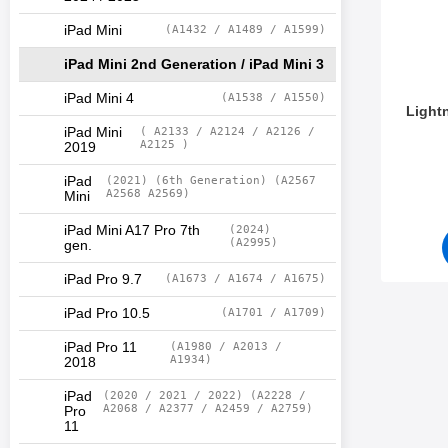
iPad Mini
(A1432 / A1489 / A1599)
iPad Mini 2nd Generation / iPad Mini 3
iPad Mini 4
(A1538 / A1550)
Lightn
iPad Mini
( A2133 / A2124 / A2126 /
A2125 )
2019
Varenr 4
iPad
(2021) (6th Generation) (A2567
A2568 A2569)
Mini
iPad Mini A17 Pro 7th
(2024)
(A2995)
gen.
iPad Pro 9.7
(A1673 / A1674 / A1675)
iPad Pro 10.5
(A1701 / A1709)
iPad Pro 11
(A1980 / A2013 /
A1934)
2018
iPad
(2020 / 2021 / 2022) (A2228 /
A2068 / A2377 / A2459 / A2759)
Pro
11