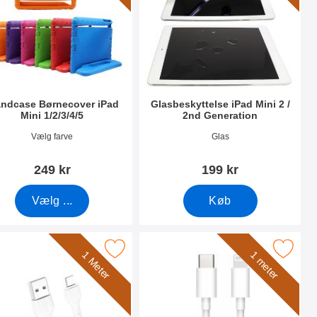
andcase Børnecover iPad
Glasbeskyttelse iPad Mini 2 /
Mini 1/2/3/4/5
2nd Generation
nr 42679
Varenr 11599
Vælg farve
Glas
249 kr
199 kr
Vælg ...
Køb
 som favorit
Marker xO iOS Opladningskabel som favorit
Marker lightning till USB C K
1 Meter
1 meter