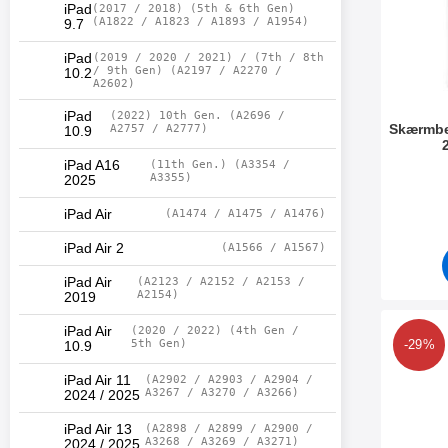
iPad
(2017 / 2018) (5th & 6th Gen)
(A1822 / A1823 / A1893 / A1954)
9.7
iPad
(2019 / 2020 / 2021) / (7th / 8th
/ 9th Gen) (A2197 / A2270 /
10.2
A2602)
iPad
(2022) 10th Gen. (A2696 /
Skærmbes
A2757 / A2777)
10.9
iPad A16
(11th Gen.) (A3354 /
Varenr 1
A3355)
2025
iPad Air
(A1474 / A1475 / A1476)
iPad Air 2
(A1566 / A1567)
iPad Air
(A2123 / A2152 / A2153 /
A2154)
2019
iPad Air
(2020 / 2022) (4th Gen /
Mar
5th Gen)
-29%
10.9
iPad Air 11
(A2902 / A2903 / A2904 /
A3267 / A3270 / A3266)
2024 / 2025
iPad Air 13
(A2898 / A2899 / A2900 /
A3268 / A3269 / A3271)
2024 / 2025