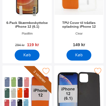
6-Pack Skærmbeskyttelse
TPU Cover til trådløs
iPhone 12 (6.1)
opladning iPhone 12
Varenr 38125
Varenr 49592
Plastfilm
Clear
pris
119 kr
149 kr
pris
294 kr
Køb
Køb
ker tPU Cover med kortlomme iPhone 12 (6.1) som favorit
Marker tPU Cover iPhone 12 
3 varianter