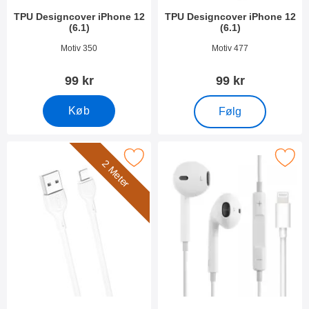
TPU Designcover iPhone 12
TPU Designcover iPhone 12
(6.1)
(6.1)
Varenr 38148
Varenr 38146
Motiv 350
Motiv 477
99 kr
99 kr
, TPU Designcover iPho
Køb
Følg
Marker hoco iOS Opladningskabel 2 Meter som favorit
Marker hoco Headset til Apple
2 Meter