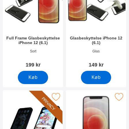
Full Frame Glasbeskyttelse
Glasbeskyttelse iPhone 12
iPhone 12 (6.1)
(6.1)
Varenr 38385
Varenr 38378
Sort
Glas
199 kr
149 kr
Køb
Køb
vacy Skærmbeskytter i hærdet glas iPhone 12 / 12 Pro som favor
Marker skærmbeskyttelse iPhone
PRIVACY