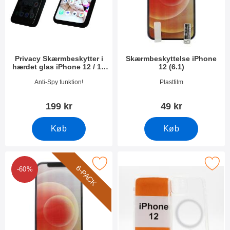
Privacy Skærmbeskytter i
Skærmbeskyttelse iPhone
hærdet glas iPhone 12 / 12
12 (6.1)
Pro
Varenr 50373
Varenr 38126
Anti-Spy funktion!
Plastfilm
199 kr
49 kr
Køb
Køb
ker 6-Pack Skærmbeskyttelse iPhone 12 (6.1) som favorit
Marker tPU Cover til trådløs opladn
6-PACK
-60%