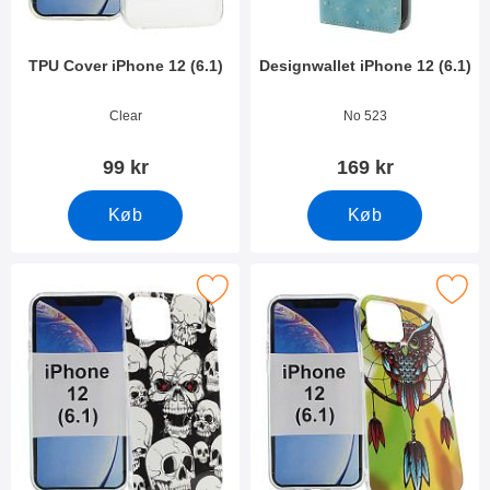
TPU Cover iPhone 12 (6.1)
Designwallet iPhone 12 (6.1)
Varenr 38140
Varenr 38157
Clear
No 523
99 kr
169 kr
Køb
Køb
Marker tPU Designcover iPhone 12 (6.1) som favorit
Marker tPU Designcover iPhone 