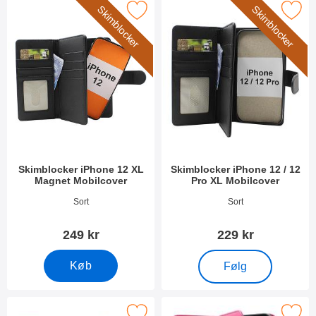
Skimblocker
Skimblocker
r skimblocker iPhone 12 XL Magnet Mobilcover som favorit
Marker skimblocker iPhone 12 / 12 Pr
Skimblocker iPhone 12 XL
Skimblocker iPhone 12 / 12
Magnet Mobilcover
Pro XL Mobilcover
Varenr 51893
Varenr 51125
Sort
Sort
249 kr
229 kr
, Skimblocker iPhone 1
Køb
Følg
skimblocker Magnet Designwallet iPhone 12 (6.1) som favorit
Marker skimblocker XL Magnet Wallet iPhon