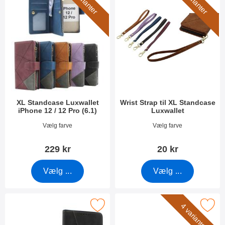
5 varianter
5 varianter
XL Standcase Luxwallet
Wrist Strap til XL Standcase
iPhone 12 / 12 Pro (6.1)
Luxwallet
Varenr 48236
Varenr 50276
Vælg farve
Vælg farve
229 kr
20 kr
Vælg ...
Vælg ...
ker fancy Standcase Wallet iPhone 12 / 12Pro som favorit
Marker flower Standcase Wallet iPhone 
4 varianter