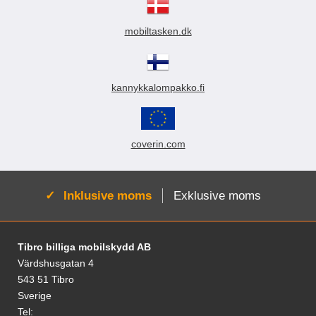
mobiltasken.dk
kannykkalompakko.fi
coverin.com
Aktiv:
Inklusive moms
Exklusive moms
Fodnoter Blandede oplysninger og links
Tibro billiga mobilskydd AB
Värdshusgatan 4
543 51 Tibro
Sverige
Tel: