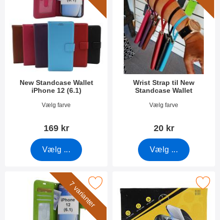
New Standcase Wallet
Wrist Strap til New
iPhone 12 (6.1)
Standcase Wallet
Varenr 38379
Varenr 40789
Vælg farve
Vælg farve
169 kr
20 kr
Vælg ...
Vælg ...
Marker crazy Horse Wallet iPhone 12 (6.1) som favorit
Marker kameraglas iPhone 12
7 varianter