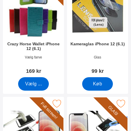
Crazy Horse Wallet iPhone
Kameraglas iPhone 12 (6.1)
12 (6.1)
Varenr 38167
Varenr 38824
Vælg farve
Glas
169 kr
99 kr
Vælg ...
Køb
Full screen!
ker full Frame Glasbeskyttelse iPhone 12 (6.1) som favorit
Marker glasbeskyttelse iPhone 
GLAS!