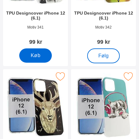
TPU Designcover iPhone 12
TPU Designcover iPhone 12
(6.1)
(6.1)
Varenr 38153
Varenr 38152
Motiv 341
Motiv 342
99 kr
99 kr
, TPU Designcover iPho
Køb
Følg
Marker tPU Designcover iPhone 12 (6.1) som favorit
Marker tPU Designcover iPhone 