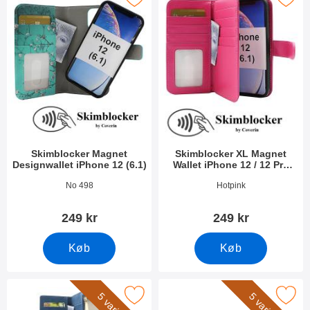
Skimblocker Magnet
Skimblocker XL Magnet
Designwallet iPhone 12 (6.1)
Wallet iPhone 12 / 12 Pro
(6.1)
Varenr 38749
Varenr 38754
No 498
Hotpink
249 kr
249 kr
Køb
Køb
 xL Standcase Luxwallet iPhone 12 / 12 Pro (6.1) som favorit
Marker wrist Strap til XL Standca