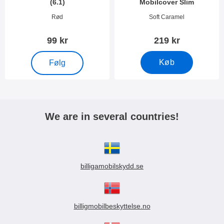
(6.1)
Mobilcover Slim
Varenr 38135
Varenr 55443
Rød
Soft Caramel
99 kr
219 kr
, Hardcase Cover iPhone 12 (6.1)
Køb
Følg
We are in several countries!
billigamobilskydd.se
billigmobilbeskyttelse.no