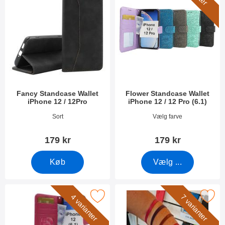
Fancy Standcase Wallet
Flower Standcase Wallet
iPhone 12 / 12Pro
iPhone 12 / 12 Pro (6.1)
Varenr 44798
Varenr 41726
Sort
Vælg farve
179 kr
179 kr
Køb
Vælg ...
arker new Standcase Wallet iPhone 12 (6.1) som favorit
Marker wrist Strap til New Stand
4 varianter
7 varianter