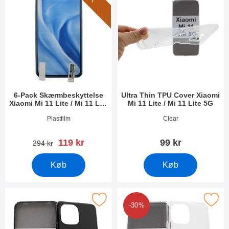
6-Pack Skærmbeskyttelse
Ultra Thin TPU Cover Xiaomi
Xiaomi Mi 11 Lite / Mi 11 Lite
Mi 11 Lite / Mi 11 Lite 5G
5G
Varenr 40571
Varenr 40573
Plastfilm
Clear
pris
119 kr
99 kr
pris
294 kr
Køb
Køb
 tPU Mobilcover Xiaomi Mi 11 Lite / Mi 11 Lite 5G som favorit
Marker tPU Mobilcover Xiaomi Mi 11 Lit
-30%