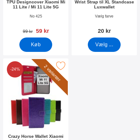
TPU Designcover Xiaomi Mi
Wrist Strap til XL Standcase
11 Lite / Mi 11 Lite 5G
Luxwallet
Varenr 40578
Varenr 50276
No 425
Vælg farve
pris
59 kr
20 kr
pris
99 kr
Køb
Vælg ...
Marker crazy Horse Wallet Xiaomi Mi 11 Lite / Mi 11 Lite 5G som favorit
2 varianter
-24%
Crazy Horse Wallet Xiaomi