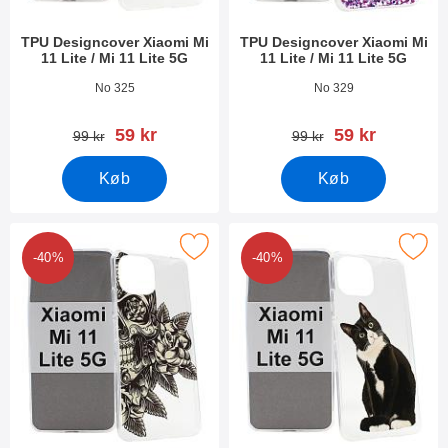
TPU Designcover Xiaomi Mi
TPU Designcover Xiaomi Mi
11 Lite / Mi 11 Lite 5G
11 Lite / Mi 11 Lite 5G
Varenr 40643
Varenr 40642
No 325
No 329
pris
pris
59 kr
59 kr
pris
pris
99 kr
99 kr
Køb
Køb
tPU Designcover Xiaomi Mi 11 Lite / Mi 11 Lite 5G som favorit
Marker tPU Designcover Xiaomi Mi 11 Lit
-40%
-40%