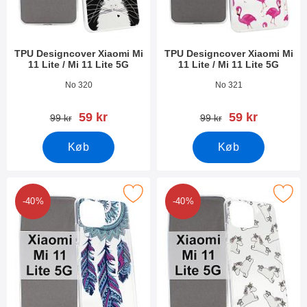
TPU Designcover Xiaomi Mi
TPU Designcover Xiaomi Mi
11 Lite / Mi 11 Lite 5G
11 Lite / Mi 11 Lite 5G
Varenr 40648
Varenr 40647
No 320
No 321
pris
pris
59 kr
59 kr
pris
pris
99 kr
99 kr
Køb
Køb
tPU Designcover Xiaomi Mi 11 Lite / Mi 11 Lite 5G som favorit
Marker tPU Designcover Xiaomi Mi 11 Lit
-40%
-40%