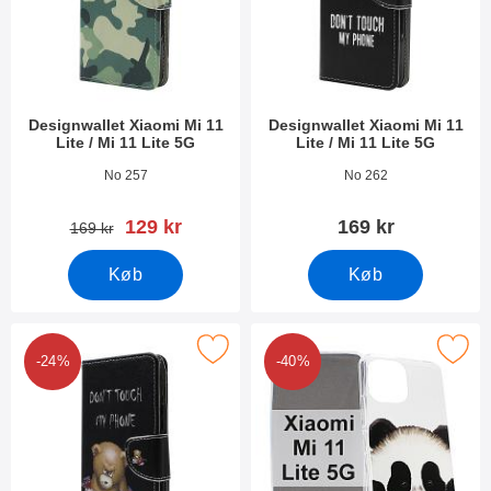
Designwallet Xiaomi Mi 11
Designwallet Xiaomi Mi 11
Lite / Mi 11 Lite 5G
Lite / Mi 11 Lite 5G
Varenr 40653
Varenr 40650
No 257
No 262
pris
129 kr
169 kr
pris
169 kr
Køb
Køb
r designwallet Xiaomi Mi 11 Lite / Mi 11 Lite 5G som favorit
Marker tPU Designcover Xiaomi Mi 11 Lit
-24%
-40%