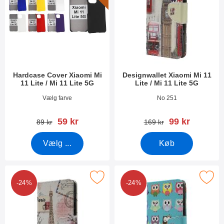
Hardcase Cover Xiaomi Mi
Designwallet Xiaomi Mi 11
11 Lite / Mi 11 Lite 5G
Lite / Mi 11 Lite 5G
Varenr 40575
Varenr 40657
Vælg farve
No 251
pris
pris
59 kr
99 kr
pris
pris
89 kr
169 kr
Vælg ...
Køb
r designwallet Xiaomi Mi 11 Lite / Mi 11 Lite 5G som favorit
Marker designwallet Xiaomi Mi 11 Lite
-24%
-24%