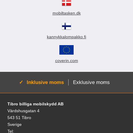
mobiltasken.dk
kannykkalompakko.fi
coverin.com
Aktiv:
Inklusive moms
Exklusive moms
Fodnoter Blandede oplysninger og links
Tibro billiga mobilskydd AB
Värdshusgatan 4
543 51 Tibro
Sverige
Tel: