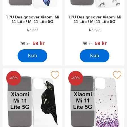
TPU Designcover Xiaomi Mi
TPU Designcover Xiaomi Mi
11 Lite / Mi 11 Lite 5G
11 Lite / Mi 11 Lite 5G
Varenr 40646
Varenr 40645
No 322
No 323
pris
pris
59 kr
59 kr
pris
pris
99 kr
99 kr
Køb
Køb
tPU Designcover Xiaomi Mi 11 Lite / Mi 11 Lite 5G som favorit
Marker tPU Designcover Xiaomi Mi 11 Lit
-40%
-40%