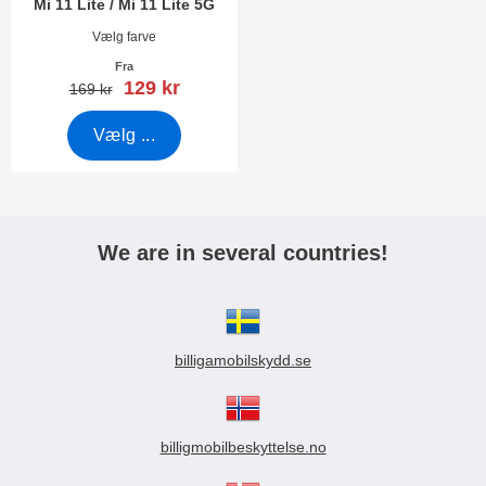
Mi 11 Lite / Mi 11 Lite 5G
Varenr 40687
Vælg farve
Fra
pris
129 kr
pris
169 kr
Vælg ...
We are in several countries!
billigamobilskydd.se
billigmobilbeskyttelse.no