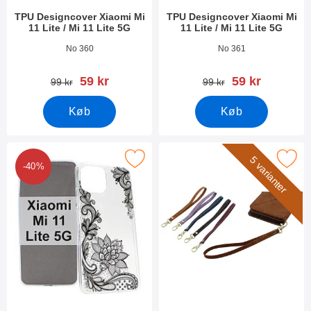
TPU Designcover Xiaomi Mi
TPU Designcover Xiaomi Mi
11 Lite / Mi 11 Lite 5G
11 Lite / Mi 11 Lite 5G
Varenr 40640
Varenr 40639
No 360
No 361
pris
pris
59 kr
59 kr
pris
pris
99 kr
99 kr
Køb
Køb
tPU Designcover Xiaomi Mi 11 Lite / Mi 11 Lite 5G som favorit
Marker wrist Strap til XL Standca
5 varianter
-40%