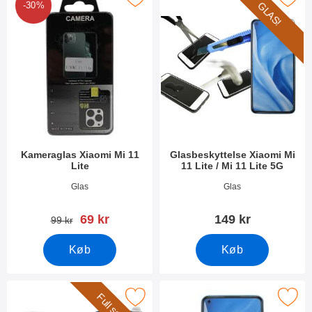
GLAS!
-30%
Kameraglas Xiaomi Mi 11
Glasbeskyttelse Xiaomi Mi
Lite
11 Lite / Mi 11 Lite 5G
Varenr 42292
Varenr 40926
Glas
Glas
pris
69 kr
149 kr
pris
99 kr
Køb
Køb
Frame Glasbeskyttelse Xiaomi Mi 11 Lite / Mi 11 Lite 5G som favo
Marker skærmbeskyttelse Xiaomi Mi 11 Li