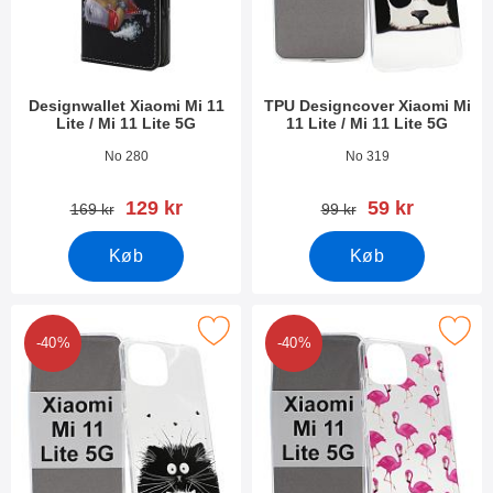
Designwallet Xiaomi Mi 11
TPU Designcover Xiaomi Mi
Lite / Mi 11 Lite 5G
11 Lite / Mi 11 Lite 5G
Varenr 40579
Varenr 40649
No 280
No 319
pris
pris
129 kr
59 kr
pris
pris
169 kr
99 kr
Køb
Køb
tPU Designcover Xiaomi Mi 11 Lite / Mi 11 Lite 5G som favorit
Marker tPU Designcover Xiaomi Mi 11 Lit
-40%
-40%