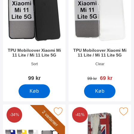
TPU Mobilcover Xiaomi Mi
TPU Mobilcover Xiaomi Mi
11 Lite / Mi 11 Lite 5G
11 Lite / Mi 11 Lite 5G
Varenr 40576
Varenr 40577
Sort
Clear
pris
99 kr
69 kr
pris
99 kr
Køb
Køb
 hardcase Cover Xiaomi Mi 11 Lite / Mi 11 Lite 5G som favorit
Marker designwallet Xiaomi Mi 11 Lite
2 varianter
-34%
-41%