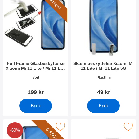
Full screen!
Full Frame Glasbeskyttelse
Skærmbeskyttelse Xiaomi Mi
Xiaomi Mi 11 Lite / Mi 11 Lite
11 Lite / Mi 11 Lite 5G
5G
Varenr 40574
Varenr 40572
Sort
Plastfilm
199 kr
49 kr
Køb
Køb
ck Skærmbeskyttelse Xiaomi Mi 11 Lite / Mi 11 Lite 5G som favo
Marker ultra Thin TPU Cover Xiaomi Mi 11 
6-PACK
-60%