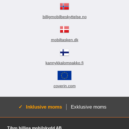
billigmobilbeskyttelse.no
mobiltasken.dk
kannykkalompakko.fi
coverin.com
Aktiv:
Inklusive moms
Exklusive moms
Fodnoter Blandede oplysninger og links
Tibro billiga mobilskydd AB