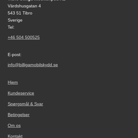
Värdshusgatan 4
543 51 Tibro
Sverige
Tel:
+46 504 500525
E-post:
info@billigamobilskydd.se
Hjem
Kundeservice
Spørgsmål & Svar
Betingelser
Om os
Kontakt