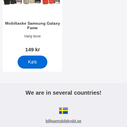
k
e
t
r
e
r
Mobiltaske Samsung Galaxy
Fame
Varenr 3702
Vælg farve
149 kr
Køb
We are in several countries!
billigamobilskydd.se