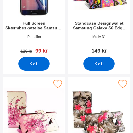
Full Screen
Standcase Designwallet
Skærmbeskyttelse Samsung
Samsung Galaxy S6 Edge
Galaxy S6 Edge (SM-G925F)
(SM-G925F)
Varenr 14656
Varenr 13947
Plastfilm
Motiv 31
pris
99 kr
149 kr
pris
129 kr
Køb
Køb
ase Designwallet Samsung Galaxy S6 Edge (SM-G925F) som fa
Marker standcase Designwallet Samsung Gala