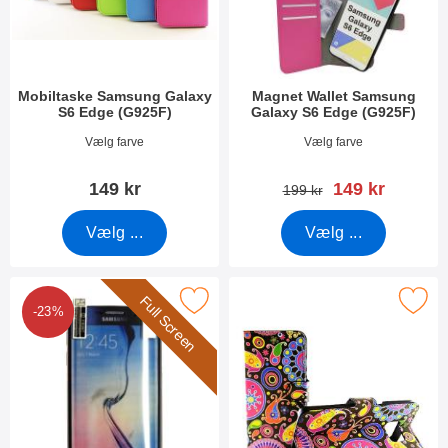
Mobiltaske Samsung Galaxy
Magnet Wallet Samsung
S6 Edge (G925F)
Galaxy S6 Edge (G925F)
Varenr 14138
Varenr 15234
Vælg farve
Vælg farve
pris
149 kr
149 kr
pris
199 kr
Vælg ...
Vælg ...
Full Screen
een Skærmbeskyttelse Samsung Galaxy S6 Edge (SM-G925F) som
Marker standcase Designwallet Samsung Gala
-23%