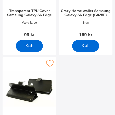
Transparent TPU Cover
Crazy Horse wallet Samsung
Samsung Galaxy S6 Edge
Galaxy S6 Edge (G925F)
Brun
Varenr 13729
Varenr 13514
Vælg farve
Brun
99 kr
169 kr
Køb
Køb
y Horse wallet Samsung Galaxy S6 Edge (G925F) Sort som favo