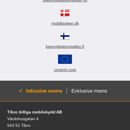
billigmobilbeskyttelse.no
mobiltasken.dk
kannykkalompakko.fi
coverin.com
Aktiv:
Inklusive moms
Exklusive moms
Fodnoter Blandede oplysninger og links
Tibro billiga mobilskydd AB
Värdshusgatan 4
543 51 Tibro