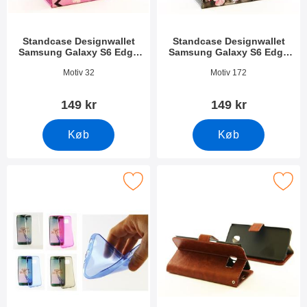
Standcase Designwallet
Standcase Designwallet
Samsung Galaxy S6 Edge
Samsung Galaxy S6 Edge
(SM-G925F)
(SM-G925F)
Varenr 13946
Varenr 13941
Motiv 32
Motiv 172
149 kr
149 kr
Køb
Køb
 transparent TPU Cover Samsung Galaxy S6 Edge som favorit
Marker crazy Horse wallet Samsung Galaxy 