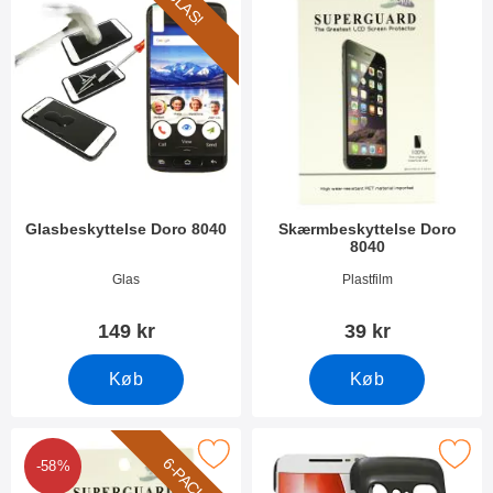
GLAS!
Glasbeskyttelse Doro 8040
Skærmbeskyttelse Doro
8040
Varenr 25051
Varenr 25045
Glas
Plastfilm
149 kr
39 kr
Køb
Køb
arker 6-Pack Skærmbeskyttelse Doro 8040 som favorit
Marker hardcase Cover Doro
6-PACK
-58%