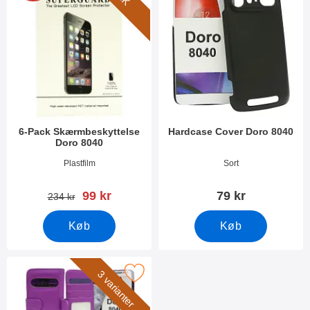
6-Pack Skærmbeskyttelse
Hardcase Cover Doro 8040
Doro 8040
Varenr 25044
Varenr 25668
Plastfilm
Sort
pris
99 kr
79 kr
pris
234 kr
Køb
Køb
Marker skimblocker Mobiltaske Doro 8040 som favorit
3 varianter