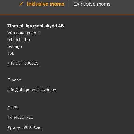
Aktiv:
Inklusive moms
Exklusive moms
Fodnoter Blandede oplysninger og links
Tibro billiga mobilskydd AB
Värdshusgatan 4
543 51 Tibro
Sverige
Tel:
+46 504 500525
E-post:
info@billigamobilskydd.se
Hjem
Kundeservice
Spørgsmål & Svar