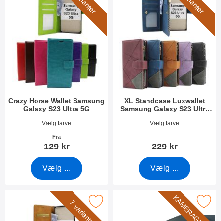
5 varianter
5 varianter
Crazy Horse Wallet Samsung
XL Standcase Luxwallet
Galaxy S23 Ultra 5G
Samsung Galaxy S23 Ultra
5G
Varenr 47548
Varenr 47551
Vælg farve
Vælg farve
Fra
129 kr
229 kr
Vælg ...
Vælg ...
KAMERAGLAS
pper Standcase Wallet Samsung Galaxy S23 Ultra 5G som favori
Marker kameraglas Samsung Galaxy 
7 varianter