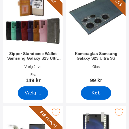
Zipper Standcase Wallet
Kameraglas Samsung
Samsung Galaxy S23 Ultra
Galaxy S23 Ultra 5G
5G
Varenr 47550
Varenr 47545
Vælg farve
Glas
Fra
149 kr
99 kr
Vælg ...
Køb
Full screen!
l Frame Glasbeskyttelse Samsung Galaxy S23 Ultra 5G som favo
Marker skærmbeskyttelse Samsung Gala