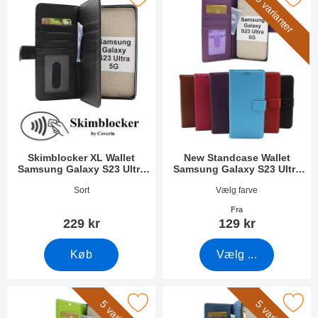
6 varianter
Skimblocker XL Wallet
New Standcase Wallet
Samsung Galaxy S23 Ultra
Samsung Galaxy S23 Ultra
5G
5G
Varenr 47582
Varenr 47549
Sort
Vælg farve
Fra
229 kr
129 kr
Køb
Vælg ...
crazy Horse Wallet Samsung Galaxy S23 Ultra 5G som favorit
Marker xL Standcase Luxwallet Samsung G