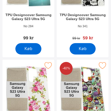
TPU Designcover Samsung
TPU Designcover Samsung
Galaxy S23 Ultra 5G
Galaxy S23 Ultra 5G
Varenr 47540
Varenr 47539
No 284
No 341
pris
99 kr
59 kr
pris
99 kr
Køb
Køb
 tPU Designcover Samsung Galaxy S23 Ultra 5G som favorit
Marker tPU Designcover Samsung Gala
-40%