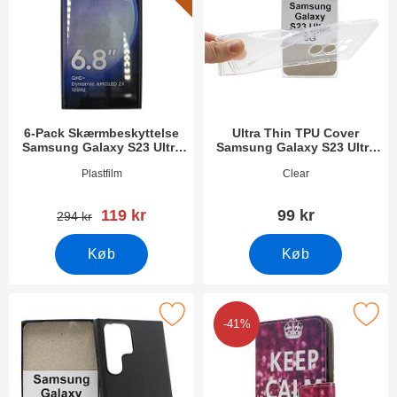
6-Pack Skærmbeskyttelse
Ultra Thin TPU Cover
Samsung Galaxy S23 Ultra
Samsung Galaxy S23 Ultra
5G
5G
Varenr 47543
Varenr 47542
Plastfilm
Clear
pris
119 kr
99 kr
pris
294 kr
Køb
Køb
ker tPU Cover Samsung Galaxy S23 Ultra 5G som favorit
Marker designwallet Samsung Galaxy
-41%