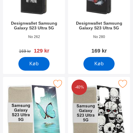
Designwallet Samsung
Designwallet Samsung
Galaxy S23 Ultra 5G
Galaxy S23 Ultra 5G
Varenr 47564
Varenr 47552
No 262
No 280
pris
129 kr
169 kr
pris
169 kr
Køb
Køb
 tPU Designcover Samsung Galaxy S23 Ultra 5G som favorit
Marker tPU Designcover Samsung Gala
-40%