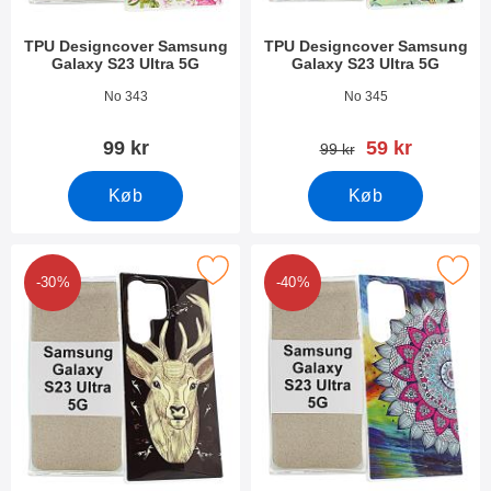
TPU Designcover Samsung
TPU Designcover Samsung
Galaxy S23 Ultra 5G
Galaxy S23 Ultra 5G
Varenr 47538
Varenr 47537
No 343
No 345
pris
99 kr
59 kr
pris
99 kr
Køb
Køb
 tPU Designcover Samsung Galaxy S23 Ultra 5G som favorit
Marker tPU Designcover Samsung Gala
-30%
-40%