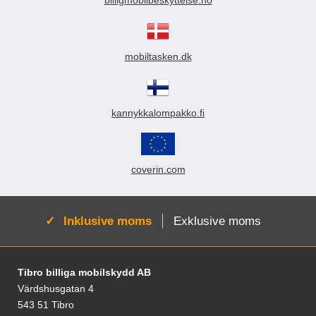
billigmobilbeskyttelse.no
mobiltasken.dk
kannykkalompakko.fi
coverin.com
Aktiv:
Inklusive moms
Exklusive moms
Fodnoter Blandede oplysninger og links
Tibro billiga mobilskydd AB
Värdshusgatan 4
543 51 Tibro