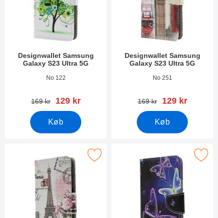
Designwallet Samsung
Designwallet Samsung
Galaxy S23 Ultra 5G
Galaxy S23 Ultra 5G
Varenr 47571
Varenr 47570
No 122
No 251
pris
pris
129 kr
129 kr
pris
pris
169 kr
169 kr
Køb
Køb
er designwallet Samsung Galaxy S23 Ultra 5G som favorit
Marker designwallet Samsung Galaxy