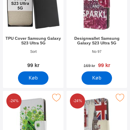
TPU Cover Samsung Galaxy
Designwallet Samsung
S23 Ultra 5G
Galaxy S23 Ultra 5G
Varenr 47541
Varenr 47572
Sort
No 97
pris
99 kr
99 kr
pris
169 kr
Køb
Køb
er designwallet Samsung Galaxy S23 Ultra 5G som favorit
Marker designwallet Samsung Galaxy
-24%
-24%