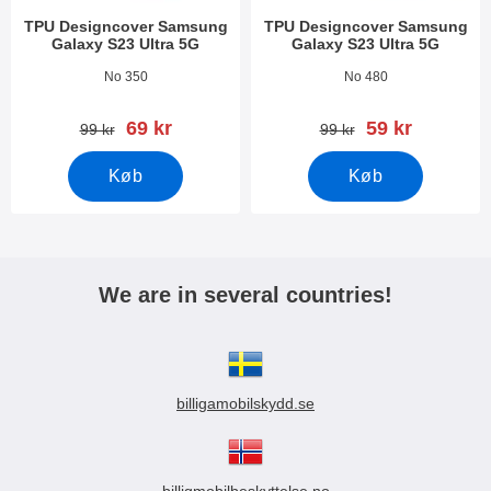
TPU Designcover Samsung
TPU Designcover Samsung
Galaxy S23 Ultra 5G
Galaxy S23 Ultra 5G
Varenr 47536
Varenr 47535
No 350
No 480
pris
pris
69 kr
59 kr
pris
pris
99 kr
99 kr
Køb
Køb
We are in several countries!
billigamobilskydd.se