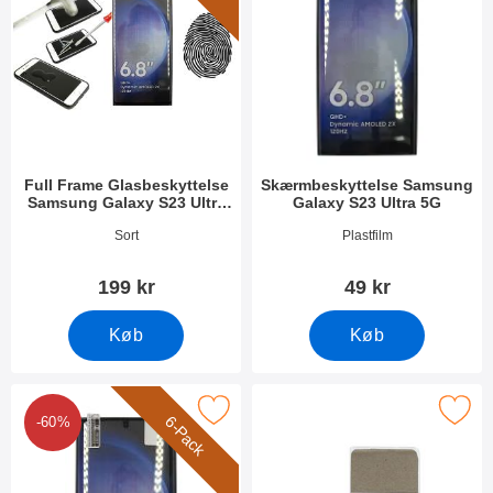
Full Frame Glasbeskyttelse
Skærmbeskyttelse Samsung
Samsung Galaxy S23 Ultra
Galaxy S23 Ultra 5G
5G
Varenr 47546
Varenr 47544
Sort
Plastfilm
199 kr
49 kr
Køb
Køb
ack Skærmbeskyttelse Samsung Galaxy S23 Ultra 5G som favor
Marker ultra Thin TPU Cover Samsung Ga
6-Pack
-60%