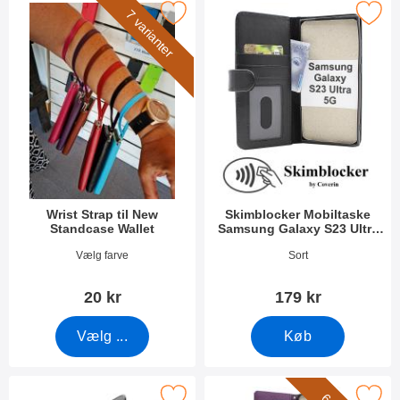
Marker wrist Strap til New Standcase Wallet som favorit
Marker skimblocker Mobiltaske Samsung G
7 varianter
Wrist Strap til New
Skimblocker Mobiltaske
Standcase Wallet
Samsung Galaxy S23 Ultra
5G
Varenr 40789
Varenr 47583
Vælg farve
Sort
20 kr
179 kr
Vælg ...
Køb
kimblocker XL Wallet Samsung Galaxy S23 Ultra 5G som favorit
Marker new Standcase Wallet Samsung Ga