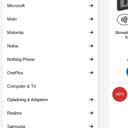
o
Microsoft
v
e
Moto
r
Motorola
Skimbl
X
Varenr 3
Nokia
Nothing Phone
OnePlus
Computer & TV
Marker 6-Pac
-60%
Opladning & Adaptere
Realme
Samsung