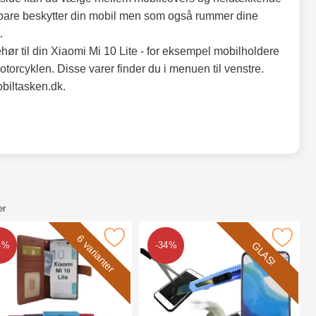
bare beskytter din mobil men som også rummer dine
t.
ehør til din Xiaomi Mi 10 Lite - for eksempel mobilholdere
 motorcyklen. Disse varer finder du i menuen til venstre.
obiltasken.dk.
.
er
Mi 10 Lite som favorit
 new Standcase Wallet Xiaomi Mi 10 Lite som favorit
Marker glasbeskyttelse Xiaomi Mi 
6 varianter
GLAS!
4%
-34%