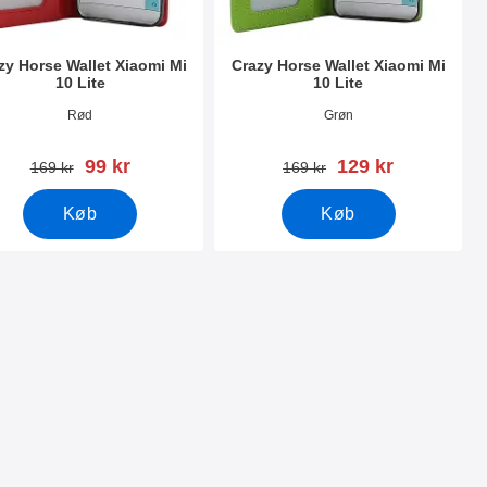
zy Horse Wallet Xiaomi Mi
Crazy Horse Wallet Xiaomi Mi
10 Lite
10 Lite
nr 37618
Varenr 37621
Rød
Grøn
pris
pris
99 kr
129 kr
pris
pris
169 kr
169 kr
Køb
Køb