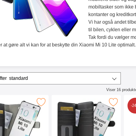
mobiltasker som ikke 
kontanter og kreditkor
Vi har også andet tilb
til bilen, cyklen eller
Tak fordi du vælger m
r at gøre alt vi kan for at beskytte din Xiaomi Mi 10 Lite optimalt
r
Sorter efter
standard
Viser
16
produkt
ktliste
locker Magnet Wallet Xiaomi Mi 10 Lite som favorit
Marker skimblocker XL Magnet Wallet Xiaomi 
Marker
-2