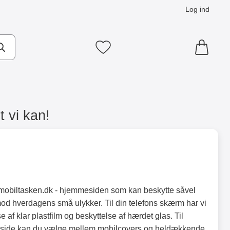
Log ind
Mine favoritter
t vi kan!
mobiltasken.dk - hjemmesiden som kan beskytte såvel
mod hverdagens små ulykker. Til din telefons skærm har vi
af klar plastfilm og beskyttelse af hærdet glas. Til
gside kan du vælge mellem mobilcovers og heldækkende