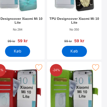
Designcover Xiaomi Mi 10
TPU Designcover Xiaomi Mi 10
Lite
Lite
nr 36883
Varenr 36877
No 284
No 350
pris
pris
59 kr
59 kr
pris
pris
99 kr
99 kr
Køb
Køb
wallet som favorit
r crazy Horse Wallet Xiaomi Mi 10 Lite som favorit
Marker crazy Horse Wallet Xiaomi M
1%
-24%