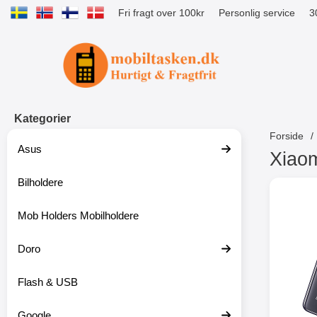
Fri fragt over 100kr
Personlig service
3
Startside for Tibro Billiga Mobilsk
Kategorier
Forside
Asus
Xiaom
Bilholdere
S
p
r
Mob Holders Mobilholdere
i
n
g
Doro
t
i
Flash & USB
l
p
r
Google