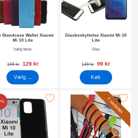
 Standcase Wallet Xiaomi
Glasbeskyttelse Xiaomi Mi 10
Mi 10 Lite
Lite
nr 37592
Varenr 36724
Vælg farve
Glas
pris
pris
129 kr
99 kr
pris
pris
169 kr
149 kr
Vælg ...
Køb
0 Lite som favorit
ker tPU Mobilcover Xiaomi Mi 10 Lite som favorit
Marker wrist Strap til New Standca
7 varianter
0%