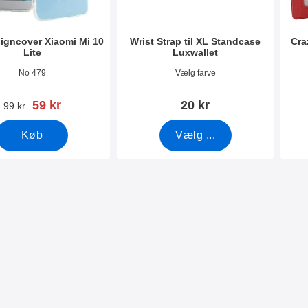
igncover Xiaomi Mi 10
Wrist Strap til XL Standcase
Cra
Lite
Luxwallet
6873
Varenr 50276
Vare
No 479
Vælg farve
pris
59 kr
20 kr
pris
99 kr
Køb
Vælg ...