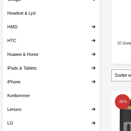
o
d
Headset & Lyd
u
k
t
HMD
e
r
HTC
Vi love
Huawei & Honor
iPads & Tablets
Sorte
S
p
iPhone
r
i
n
produ
Kortlommer
g
Marker skimb
-26%
f
i
Lenovo
l
t
LG
r
e