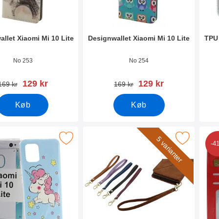
llet Xiaomi Mi 10 Lite
Designwallet Xiaomi Mi 10 Lite
TPU 
6888
Varenr 36887
Vare
No 253
No 254
pris
pris
129 kr
129 kr
pris
pris
169 kr
169 kr
Køb
Køb
tPU Designcover Xiaomi Mi 10 Lite som favorit
Marker wrist Strap til XL Standcase Lux
Marke
5 varianter
-4