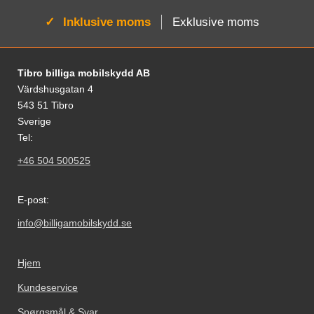
Aktiv:
Inklusive moms
Exklusive moms
Fodnoter Blandede oplysninger og links
Tibro billiga mobilskydd AB
Värdshusgatan 4
543 51 Tibro
Sverige
Tel:
+46 504 500525
E-post:
info@billigamobilskydd.se
Hjem
Kundeservice
Spørgsmål & Svar