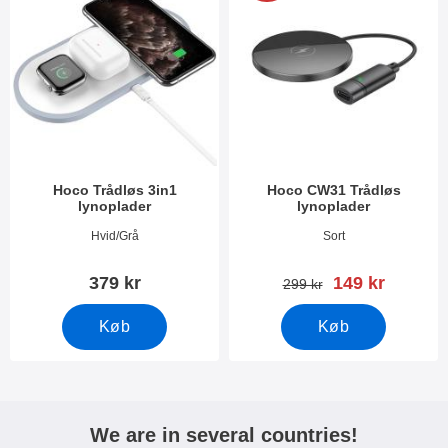
Hoco Trådløs 3in1
Hoco CW31 Trådløs
lynoplader
lynoplader
Varenr 40480
Varenr 42289
Hvid/Grå
Sort
pris
379 kr
149 kr
pris
299 kr
Køb
Køb
We are in several countries!