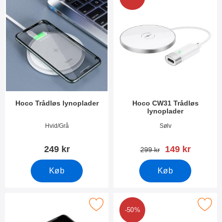
Hoco Trådløs lynoplader
Hoco CW31 Trådløs
lynoplader
Varenr 34614
Varenr 40438
Hvid/Grå
Sølv
pris
249 kr
149 kr
pris
299 kr
Køb
Køb
Marker hoco Trådløs 3in1 lynoplader som favorit
Marker hoco CW31 Trådløs lyn
-50%