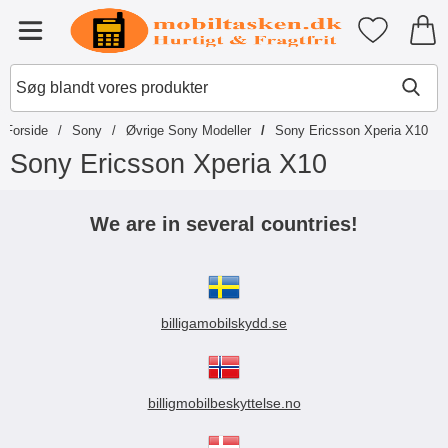
Startside for Tibro Billiga Mobils
Mine favori
Menu
Forside
Sony
Øvrige Sony Modeller
Sony Ericsson Xperia X10
Sony Ericsson Xperia X10
S
p
We are in several countries!
r
i
n
g
t
billigamobilskydd.se
i
l
p
r
o
billigmobilbeskyttelse.no
d
u