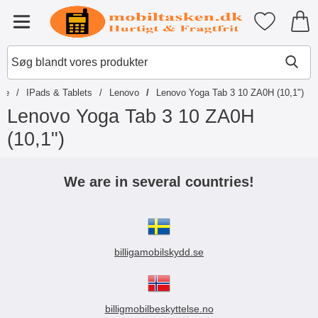
Startside for Tibro Billiga Mobils
Mine favori
Menu
ide
IPads & Tablets
Lenovo
Lenovo Yoga Tab 3 10 ZA0H (10,1")
Lenovo Yoga Tab 3 10 ZA0H
(10,1")
S
p
We are in several countries!
r
i
n
g
t
billigamobilskydd.se
i
l
p
r
o
billigmobilbeskyttelse.no
d