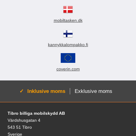
u
k
t
mobiltasken.dk
e
r
kannykkalompakko.fi
coverin.com
Aktiv:
Inklusive moms
Exklusive moms
Fodnoter Blandede oplysninger og links
Tibro billiga mobilskydd AB
Värdshusgatan 4
543 51 Tibro
Sverige