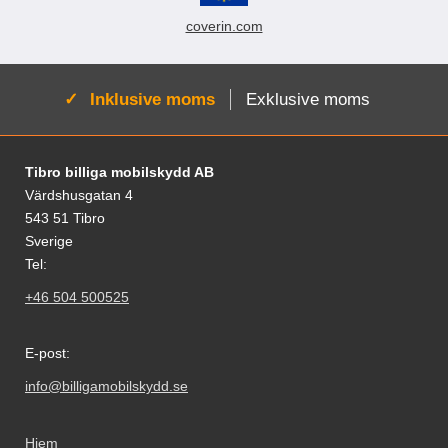
coverin.com
Aktiv:
Inklusive moms
Exklusive moms
Fodnoter Blandede oplysninger og links
Tibro billiga mobilskydd AB
Värdshusgatan 4
543 51 Tibro
Sverige
Tel:
+46 504 500525
E-post:
info@billigamobilskydd.se
Hjem