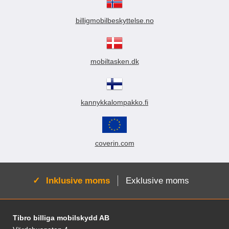
billigmobilbeskyttelse.no
mobiltasken.dk
kannykkalompakko.fi
coverin.com
Aktiv:
Inklusive moms
Exklusive moms
Fodnoter Blandede oplysninger og links
Tibro billiga mobilskydd AB