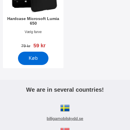
Hardcase Microsoft Lumia
650
Varenr 17748
Vælg farve
pris
59 kr
pris
79 kr
Køb
We are in several countries!
billigamobilskydd.se