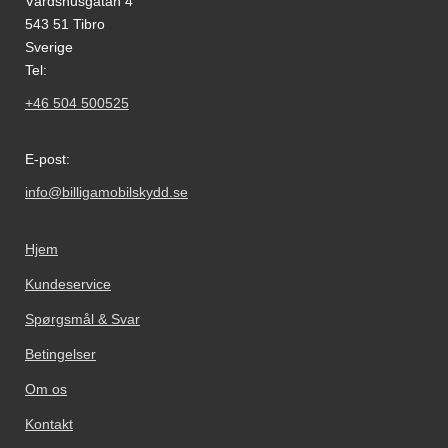
Värdshusgatan 4
543 51 Tibro
Sverige
Tel:
+46 504 500525
E-post:
info@billigamobilskydd.se
Hjem
Kundeservice
Spørgsmål & Svar
Betingelser
Om os
Kontakt