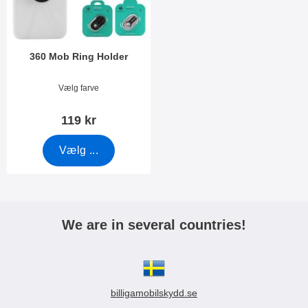
k
e
t
r
e
r
360 Mob Ring Holder
Varenr 34271
Vælg farve
119 kr
Vælg ...
We are in several countries!
billigamobilskydd.se