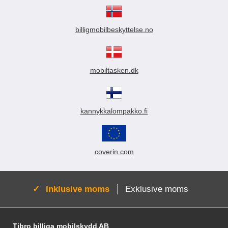
billigmobilbeskyttelse.no
mobiltasken.dk
kannykkalompakko.fi
coverin.com
Aktiv:
Inklusive moms
Exklusive moms
Fodnoter Blandede oplysninger og links
Tibro billiga mobilskydd AB