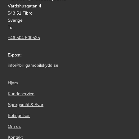
Värdshusgatan 4
543 51 Tibro
Sverige
Tel:
+46 504 500525
E-post:
info@billigamobilskydd.se
Hjem
Kundeservice
Spørgsmål & Svar
Betingelser
Om os
Kontakt