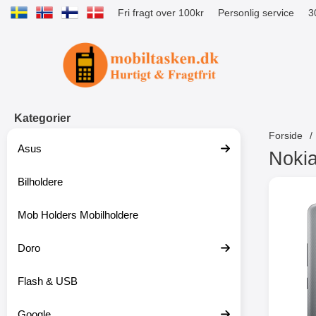
Fri fragt over 100kr
Personlig service
3
Startside for Tibro Billiga Mobilsk
Kategorier
Forside
Asus
Nokia
Bilholdere
S
p
r
Mob Holders Mobilholdere
i
n
g
Doro
t
i
Flash & USB
l
p
r
Google