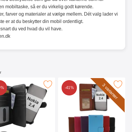
en mobiltaske, så er du virkelig godt kørende.
r, farver og materialer at vælge mellem. Dét valg lader vi
ste er at du beskytter din mobil ordentligt.
så snart du ved hvad du vil have.
en.dk
r
a 2.4 som favorit
 skimblocker XL Magnet Wallet Nokia 2.4 som favorit
Marker new Standcase Wallet Nok
3 varianter
0%
-41%