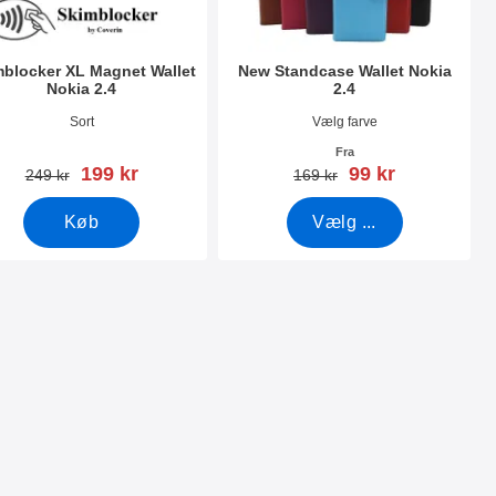
mblocker XL Magnet Wallet
New Standcase Wallet Nokia
Nokia 2.4
2.4
nr 39771
Varenr 39857
Sort
Vælg farve
Fra
pris
pris
199 kr
99 kr
pris
pris
249 kr
169 kr
Køb
Vælg ...
4 som favorit