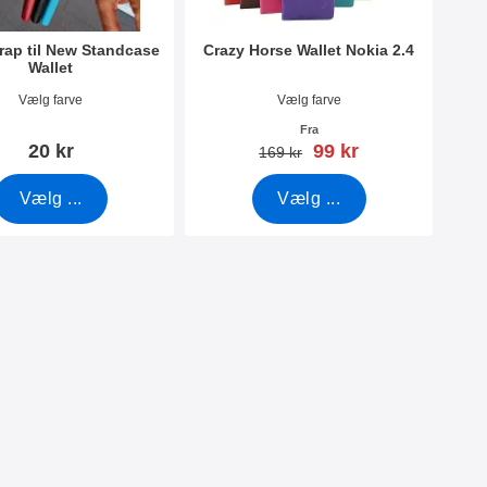
trap til New Standcase
Crazy Horse Wallet Nokia 2.4
Wallet
0789
Varenr 40371
Vælg farve
Vælg farve
Fra
pris
20 kr
99 kr
pris
169 kr
Vælg ...
Vælg ...