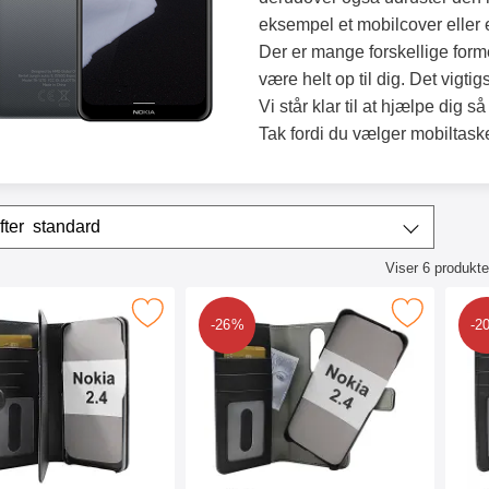
eksempel et mobilcover eller 
Der er mange forskellige forme
være helt op til dig. Det vigtig
Vi står klar til at hjælpe dig 
Tak fordi du vælger mobiltask
r
Sorter efter
standard
Viser
6
produkte
ktliste
 skimblocker XL Wallet Nokia 2.4 som favorit
Marker skimblocker Magnet Wallet Noki
Marker
-26%
-2