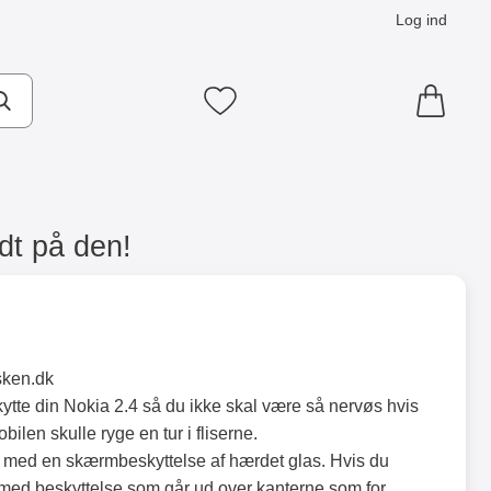
Log ind
Mine favoritter
dt på den!
sken.dk
ytte din Nokia 2.4 så du ikke skal være så nervøs hvis
ilen skulle ryge en tur i fliserne.
 med en skærmbeskyttelse af hærdet glas. Hvis du
med beskyttelse som går ud over kanterne som for