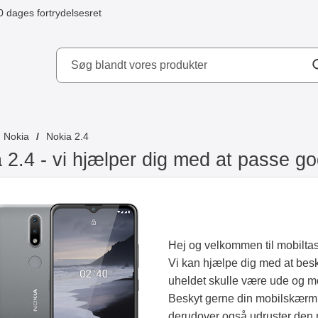
0 dages fortrydelsesret
ydd AB
Nokia
Nokia 2.4
 2.4 - vi hjælper dig med at passe go
Hej og velkommen til mobilta
Vi kan hjælpe dig med at besk
uheldet skulle være ude og mob
Beskyt gerne din mobilskærm
derudover også udruster den 