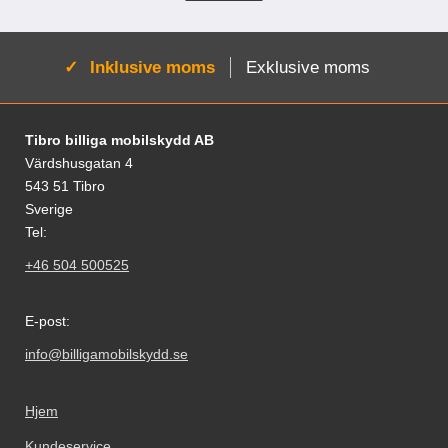
Aktiv:
Inklusive moms
Exklusive moms
Fodnoter Blandede oplysninger og links
Tibro billiga mobilskydd AB
Värdshusgatan 4
543 51 Tibro
Sverige
Tel:
+46 504 500525
E-post:
info@billigamobilskydd.se
Hjem
Kundeservice