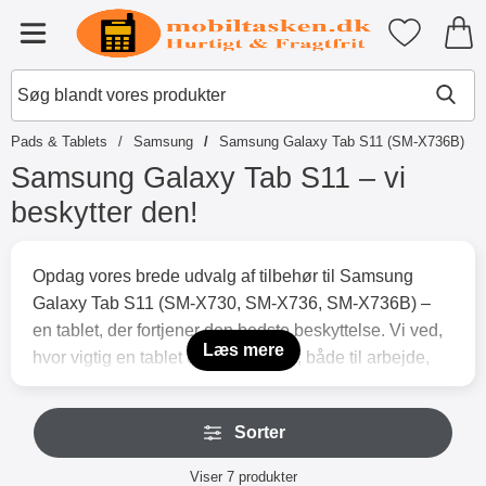
Startside for Tibro Billiga Mobils
Mine favori
Menu
IPads & Tablets
Samsung
Samsung Galaxy Tab S11 (SM-X736B)
Samsung Galaxy Tab S11 – vi
beskytter den!
S
p
Opdag vores brede udvalg af tilbehør til Samsung
r
Galaxy Tab S11 (SM-X730, SM-X736, SM-X736B) –
i
n
en tablet, der fortjener den bedste beskyttelse. Vi ved,
g
Læs mere
hvor vigtig en tablet er i hverdagen, både til arbejde,
t
skole og fritid, og derfor tilbyder vi produkter, der
i
l
kombinerer funktion, holdbarhed og design. Vores
S
p
Sorter
p
populære 360 covers gør det nemt at bruge tabletten
r
r
o
Sorter
både stående og liggende. Perfekt til at læse, streame
i
Viser
7
produkter
d