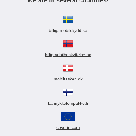
We are in several countries!
billigamobilskydd.se
billigmobilbeskyttelse.no
mobiltasken.dk
kannykkalompakko.fi
coverin.com