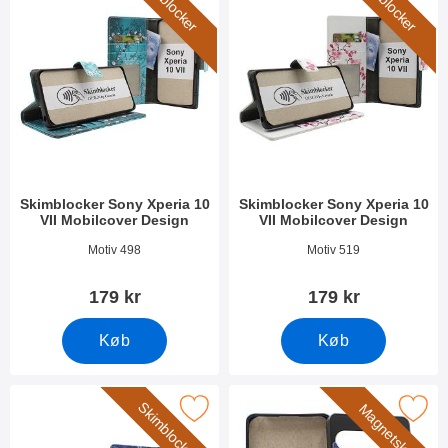
Skimblocker
Skimblocker
Skimblocker Sony Xperia 10
Skimblocker Sony Xperia 10
VII Mobilcover Design
VII Mobilcover Design
Varenr 54259
Varenr 54260
Motiv 498
Motiv 519
179 kr
179 kr
Køb
Køb
Skimblocker
Magnetskal
Marker magnet Cover Sony Xperia 10 
Marker skimblocker Sony Xperia 10 VII Mobilcover Design som favorit