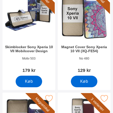
Skimblocker Sony Xperia 10
Magnet Cover Sony Xperia
VII Mobilcover Design
10 VII (XQ-FE54)
Varenr 54261
Varenr 54265
Motiv 503
No 480
179 kr
129 kr
Køb
Køb
Magnetskal
er magnet Cover Sony Xperia 10 VII (XQ-FE54) som favorit
Marker magnet Cover Sony Xperia 10 
3 varianter