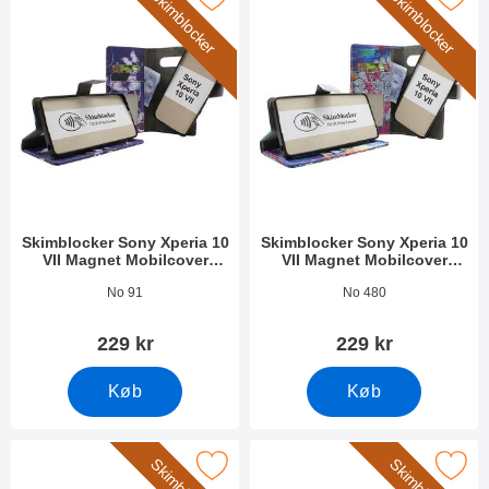
Skimblocker
Skimblocker
Skimblocker Sony Xperia 10
Skimblocker Sony Xperia 10
VII Magnet Mobilcover
VII Magnet Mobilcover
Design
Design
Varenr 54262
Varenr 54263
No 91
No 480
229 kr
229 kr
Køb
Køb
Marker skimblocker Sony Xperia 10 VII Mobilcover Design som favorit
M