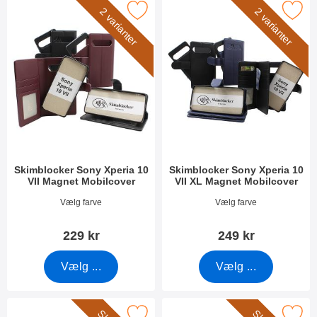
skimblocker Sony Xperia 10 VII Magnet Mobilcover som favorit
Marker skimblocker Sony Xperia 10 VII XL
2 varianter
2 varianter
Skimblocker Sony Xperia 10
Skimblocker Sony Xperia 10
VII Magnet Mobilcover
VII XL Magnet Mobilcover
Varenr 54251
Varenr 54253
Vælg farve
Vælg farve
229 kr
249 kr
Vælg ...
Vælg ...
blocker Sony Xperia 10 VII Magnet Mobilcover Design som favo
Marker skimblocker Sony Xperia 10 VII Magn