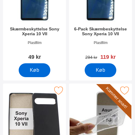
Skærmbeskyttelse Sony
6-Pack Skærmbeskyttelse
Xperia 10 VII
Sony Xperia 10 VII
Varenr 54282
Varenr 54283
Plastfilm
Plastfilm
pris
49 kr
119 kr
pris
294 kr
Køb
Køb
Kommer snart!
Marker tPU Cover Sony Xperia 10 VII som favorit
Marker ultra Thin TPU Cover Sony X