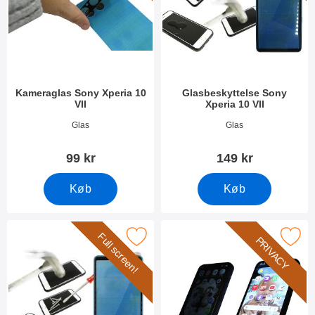
Kameraglas Sony Xperia 10
Glasbeskyttelse Sony
VII
Xperia 10 VII
Varenr 54278
Varenr 54279
Glas
Glas
99 kr
149 kr
Køb
Køb
Full screen!
r full Frame Glasbeskyttelse Sony Xperia 10 VII som favorit
Marker privacy Skærmbeskytter i hærdet gla
PRIVACY