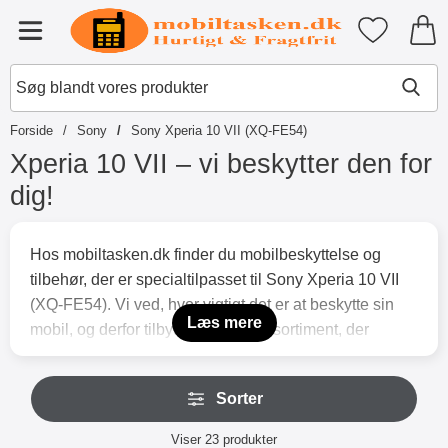
Startside for Tibro Billiga Mobils
Mine favori
Menu
Forside
Sony
Sony Xperia 10 VII (XQ-FE54)
Xperia 10 VII – vi beskytter den for
dig!
S
p
Hos mobiltasken.dk finder du mobilbeskyttelse og
r
tilbehør, der er specialtilpasset til Sony Xperia 10 VII
i
n
(XQ-FE54). Vi ved, hvor vigtigt det er at beskytte sin
g
Læs mere
mobil, og derfor tilbyder vi et bredt sortiment, der
t
kombinerer funktion, kvalitet og prisvenlighed.
i
l
Vores populære Skimblocker by Coverin mobiltasker
S
p
Sorter
p
fås både i ensfarvede modeller og med flotte
r
r
o
Sorter
designmotiver – perfekte til dig, der ønsker en praktisk
i
Viser
23
produkter
d