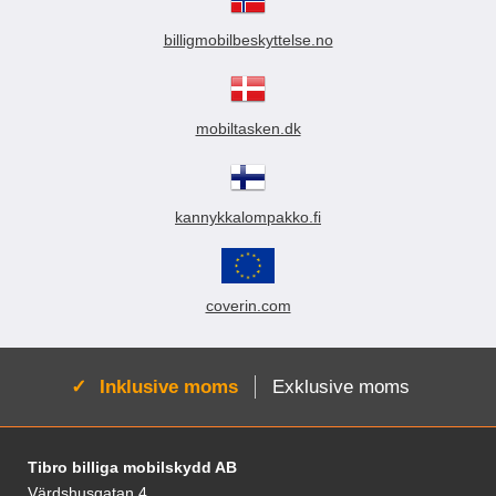
billigmobilbeskyttelse.no
mobiltasken.dk
kannykkalompakko.fi
coverin.com
Aktiv:
Inklusive moms
Exklusive moms
Fodnoter Blandede oplysninger og links
Tibro billiga mobilskydd AB
Värdshusgatan 4