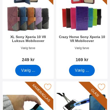
XL Sony Xperia 10 VII
Crazy Horse Sony Xperia 10
Luksus Mobilcover
VII Mobilcover
Varenr 54266
Varenr 54271
Vælg farve
Vælg farve
249 kr
169 kr
Vælg ...
Vælg ...
KAMERAGLAS
Marker kameraglas Sony Xperia 10 VII som favorit
Marker glasbeskyttelse Sony Xpe
GLAS!