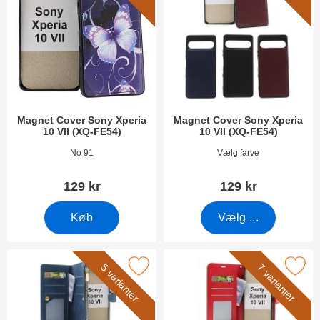
Magnet Cover Sony Xperia
Magnet Cover Sony Xperia
10 VII (XQ-FE54)
10 VII (XQ-FE54)
Varenr 54264
Varenr 54255
No 91
Vælg farve
129 kr
129 kr
Køb
Vælg ...
rker xL Sony Xperia 10 VII Luksus Mobilcover som favorit
Marker crazy Horse Sony Xperia 10 V
5 varianter
7 varianter