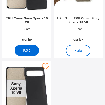
TPU Cover Sony Xperia 10
Ultra Thin TPU Cover Sony
VII
Xperia 10 VII
Varenr 54284
Varenr 54285
Sort
Clear
99 kr
99 kr
, Ultra Thin TPU Cover
Køb
Følg
Marker hardcase Cover Sony Xperia 10 VII som favorit