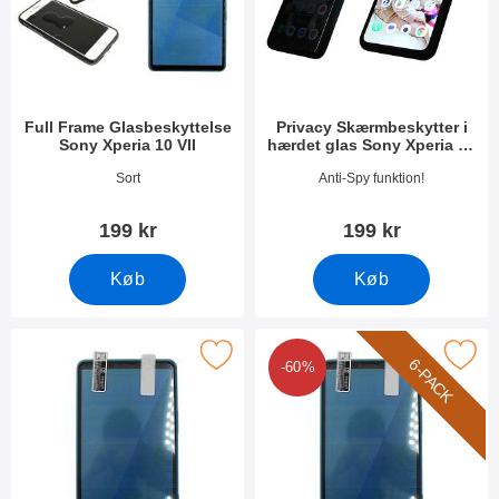
Full Frame Glasbeskyttelse
Privacy Skærmbeskytter i
Sony Xperia 10 VII
hærdet glas Sony Xperia 10
VII
Varenr 54280
Varenr 54281
Sort
Anti-Spy funktion!
199 kr
199 kr
Køb
Køb
arker skærmbeskyttelse Sony Xperia 10 VII som favorit
Marker 6-Pack Skærmbeskyttelse Sony
6-PACK
-60%