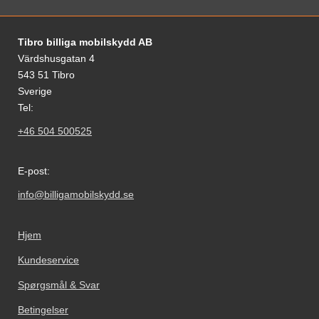
Fodnoter Blandede oplysninger og links
Tibro billiga mobilskydd AB
Värdshusgatan 4
543 51 Tibro
Sverige
Tel:
+46 504 500525
E-post:
info@billigamobilskydd.se
Hjem
Kundeservice
Spørgsmål & Svar
Betingelser