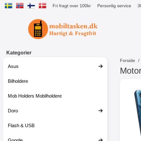
Fri fragt over 100kr
Personlig service
3
Startside for Tibro Billiga Mobilsk
Kategorier
Forside
Asus
Motor
Bilholdere
S
p
r
Mob Holders Mobilholdere
i
n
g
Doro
t
i
Flash & USB
l
p
r
Google