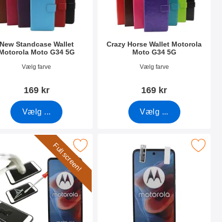
New Standcase Wallet
Crazy Horse Wallet Motorola
Motorola Moto G34 5G
Moto G34 5G
nr 50293
Varenr 50299
Vælg farve
Vælg farve
169 kr
169 kr
Vælg ...
Vælg ...
Full screen!
34 5G som favorit
 Frame Glasbeskyttelse Motorola Moto G34 5G som favorit
Marker skærmbeskyttelse Motorola M