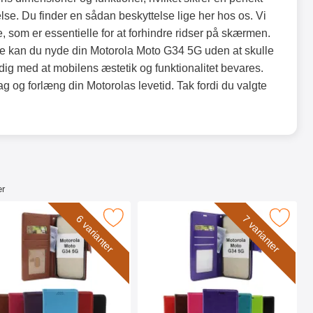
se. Du finder en sådan beskyttelse lige her hos os. Vi
 som er essentielle for at forhindre ridser på skærmen.
se kan du nyde din Motorola Moto G34 5G uden at skulle
ig med at mobilens æstetik og funktionalitet bevares.
ag og forlæng din Motorolas levetid. Tak fordi du valgte
er
wallet som favorit
w Standcase Wallet Motorola Moto G34 5G som favorit
Marker crazy Horse Wallet Motorola 
6 varianter
7 varianter