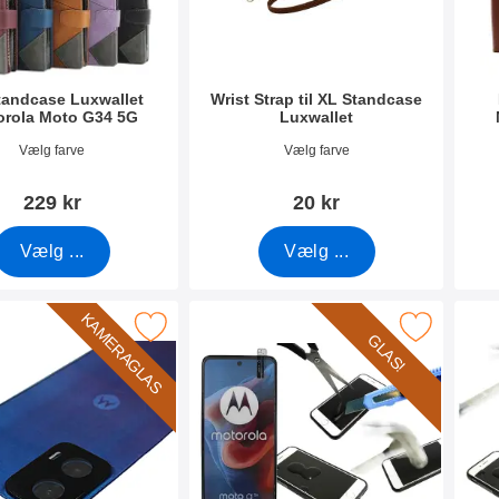
tandcase Luxwallet
Wrist Strap til XL Standcase
orola Moto G34 5G
Luxwallet
0288
Varenr 50276
Vare
Vælg farve
Vælg farve
229 kr
20 kr
Vælg ...
Vælg ...
KAMERAGLAS
kameraglas Motorola Moto G34 5G som favorit
Marker glasbeskyttelse Motorola Moto G
Marker full
GLAS!