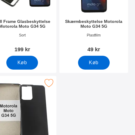
ll Frame Glasbeskyttelse
Skærmbeskyttelse Motorola
Motorola Moto G34 5G
Moto G34 5G
nr 50309
Varenr 50306
Sort
Plastfilm
199 kr
49 kr
Køb
Køb
o G34 5G som favorit
ker tPU Cover Motorola Moto G34 5G som favorit