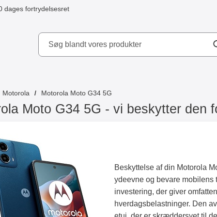
0 dages fortrydelsesret
ydd AB
Motorola
Motorola Moto G34 5G
ola Moto G34 5G - vi beskytter den fo
Beskyttelse af din Motorola Mo
ydeevne og bevare mobilens til
investering, der giver omfatte
hverdagsbelastninger. Den ava
etui, der er skræddersyet til d