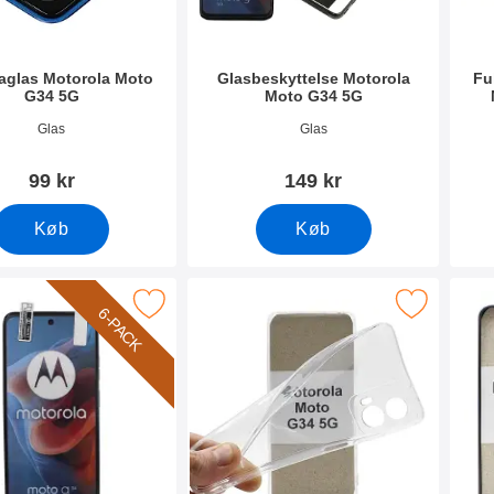
aglas Motorola Moto
Glasbeskyttelse Motorola
Fu
G34 5G
Moto G34 5G
0310
Varenr 50308
Vare
Glas
Glas
99 kr
149 kr
Køb
Køb
Skærmbeskyttelse Motorola Moto G34 5G som favorit
Marker ultra Thin TPU Cover Motorola Mot
Mar
6-PACK