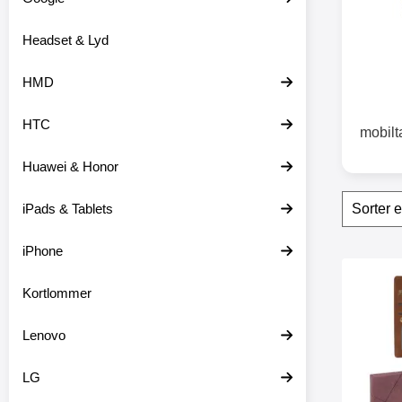
o
d
Headset & Lyd
u
k
t
HMD
e
r
HTC
mobilt
Huawei & Honor
Sorte
S
iPads & Tablets
p
r
i
iPhone
n
produ
g
Marker xL Sta
Kortlommer
f
i
l
Lenovo
t
r
e
LG
o