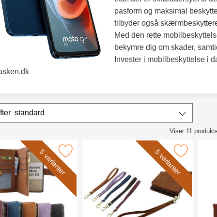
pasform og maksimal beskyttel
tilbyder også skærmbeskyttere,
Med den rette mobilbeskyttel
bekymre dig om skader, samtid
Invester i mobilbeskyttelse i d
asken.dk
r
Sorter efter
standard
Viser
11
produkt
ktliste
ndcase Luxwallet Motorola Moto G34 5G som favorit
Marker wrist Strap til XL Standcase Lux
Marker ne
5 varianter
5 varianter