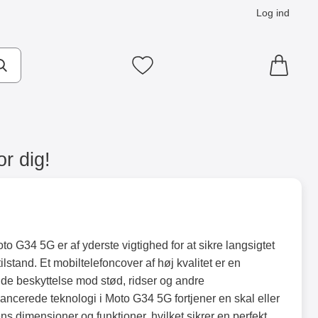
Log ind
Mine favoritter
r dig!
to G34 5G er af yderste vigtighed for at sikre langsigtet
stand. Et mobiltelefoncover af høj kvalitet er en
nde beskyttelse mod stød, ridser og andre
ncerede teknologi i Moto G34 5G fortjener en skal eller
ens dimensioner og funktioner, hvilket sikrer en perfekt