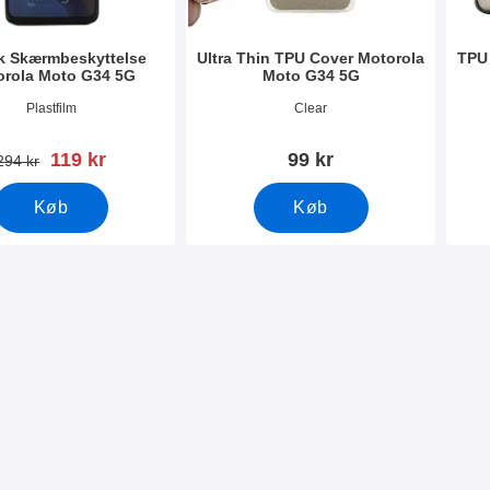
k Skærmbeskyttelse
Ultra Thin TPU Cover Motorola
TPU
orola Moto G34 5G
Moto G34 5G
0307
Varenr 50311
Vare
Plastfilm
Clear
pris
119 kr
99 kr
pris
294 kr
Køb
Køb