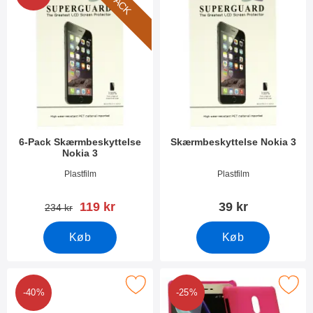
6-PACK
6-Pack Skærmbeskyttelse
Skærmbeskyttelse Nokia 3
Nokia 3
Varenr 23719
Varenr 23720
Plastfilm
Plastfilm
pris
119 kr
39 kr
pris
234 kr
Køb
Køb
Marker s-Line Cover Nokia 3 som favorit
Marker hardcase Cover Nok
-40%
-25%