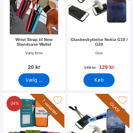
k
e
t
r
e
r
Wrist Strap til New
Glasbeskyttelse Nokia G10 /
Standcase Wallet
G20
Varenr 40789
Varenr 43329
Vælg farve
Glas
pris
20 kr
129 kr
pris
149 kr
Vælg ...
Køb
Marker crazy Horse Wallet Nokia G10 / G20 som favorit
Marker glasbeskyttelse Nokia G
7 varianter
GLAS!
-24%