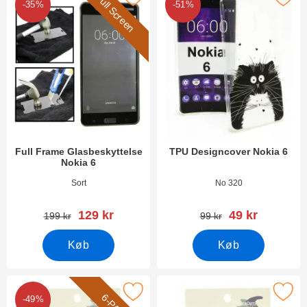
Full Screen
-35%
-51%
Full Frame Glasbeskyttelse
TPU Designcover Nokia 6
Nokia 6
Varenr 23171
Varenr 23322
Sort
No 320
pris
pris
129 kr
49 kr
pris
pris
199 kr
99 kr
Køb
Køb
Marker 6-Pack Skærmbeskyttelse Nokia 3 som favorit
Marker skærmbeskyttelse No
-49%