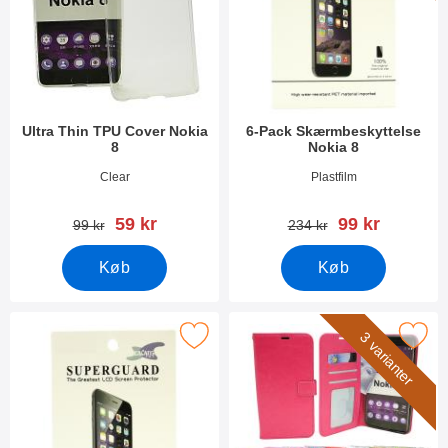
Ultra Thin TPU Cover Nokia
6-Pack Skærmbeskyttelse
8
Nokia 8
Varenr 24295
Varenr 24469
Clear
Plastfilm
pris
pris
59 kr
99 kr
pris
pris
99 kr
234 kr
Køb
Køb
Marker skærmbeskyttelse Nokia 8 som favorit
Marker crazy Horse Wallet N
3 varianter