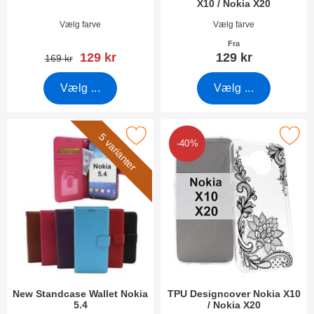
X10 / Nokia X20
Varenr 39449
Varenr 40833
Vælg farve
Vælg farve
Fra
pris
129 kr
129 kr
pris
169 kr
Vælg ...
Vælg ...
Marker new Standcase Wallet Nokia 5.4 som favorit
Marker tPU Designcover Nokia X10 
5 varianter
-40%
New Standcase Wallet Nokia
TPU Designcover Nokia X10
5.4
/ Nokia X20