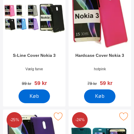
S-Line Cover Nokia 3
Hardcase Cover Nokia 3
Varenr 23722
Varenr 23860
Vælg farve
hotpink
pris
pris
59 kr
59 kr
pris
pris
99 kr
79 kr
Køb
Køb
Marker hardcase Cover Nokia 3 som favorit
Marker crazy Horse Wallet N
-25%
-24%