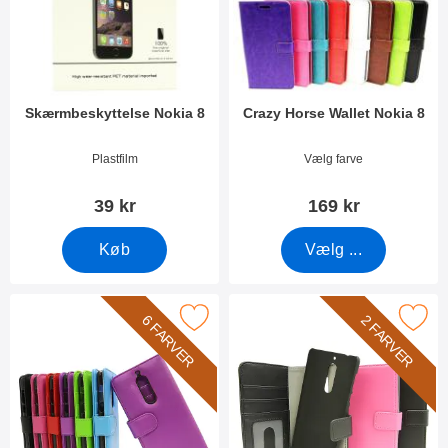
Skærmbeskyttelse Nokia 8
Crazy Horse Wallet Nokia 8
Varenr 24470
Varenr 24697
Plastfilm
Vælg farve
39 kr
169 kr
Køb
Vælg ...
Marker mobiltaske Nokia 5 som favorit
Marker magnet Wallet Noki
6 FARVER
2 FARVER