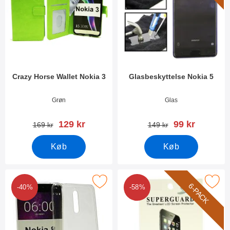
Crazy Horse Wallet Nokia 3
Glasbeskyttelse Nokia 5
Varenr 23873
Varenr 24065
Grøn
Glas
pris
pris
129 kr
99 kr
pris
pris
169 kr
149 kr
Køb
Køb
Marker ultra Thin TPU Cover Nokia 8 som favorit
Marker 6-Pack Skærmbeskyttelse
6-PACK
-40%
-58%