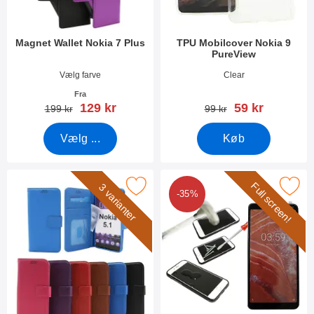
Magnet Wallet Nokia 7 Plus
TPU Mobilcover Nokia 9
PureView
Varenr 26898
Varenr 30442
Vælg farve
Clear
Fra
pris
pris
129 kr
59 kr
pris
pris
199 kr
99 kr
Vælg ...
Køb
Full screen!
Marker new Standcase Wallet Nokia 5.1 som favorit
Marker full Frame Glasbeskyttelse N
3 varianter
-35%