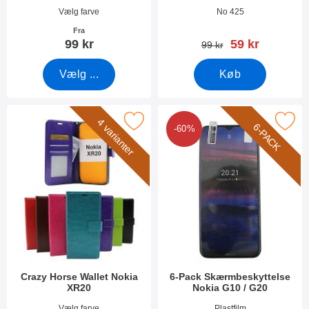
Varenr 40967
Varenr 40971
Vælg farve
No 425
Fra
pris
99 kr
59 kr
pris
99 kr
Vælg ...
Køb
Marker crazy Horse Wallet Nokia XR20 som favorit
Marker 6-Pack Skærmbeskyttelse No
4 varianter
6-PACK
-60%
Crazy Horse Wallet Nokia
6-Pack Skærmbeskyttelse
XR20
Nokia G10 / G20
Varenr 42423
Varenr 43353
Vælg farve
Plastfilm