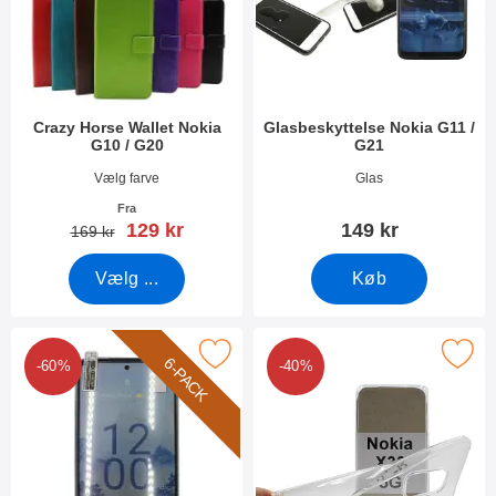
Crazy Horse Wallet Nokia
Glasbeskyttelse Nokia G11 /
G10 / G20
G21
Varenr 43390
Varenr 43660
Vælg farve
Glas
Fra
pris
129 kr
149 kr
pris
169 kr
Vælg ...
Køb
rker 6-Pack Skærmbeskyttelse Nokia X30 5G som favorit
Marker ultra Thin TPU Cover Nok
6-PACK
-60%
-40%