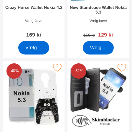
Crazy Horse Wallet Nokia 4.2
New Standcase Wallet Nokia
5.3
Varenr 33309
Varenr 37433
Vælg farve
Vælg farve
pris
169 kr
129 kr
pris
169 kr
Vælg ...
Vælg ...
Marker tPU Designcover Nokia 5.3 som favorit
Marker skimblocker XL Magnet Wall
-40%
-32%