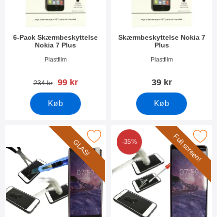
6-Pack Skærmbeskyttelse
Skærmbeskyttelse Nokia 7
Nokia 7 Plus
Plus
Varenr 26661
Varenr 26662
Plastfilm
Plastfilm
pris
99 kr
39 kr
pris
234 kr
Køb
Køb
Full screen!
Marker glasbeskyttelse Nokia 7 Plus som favorit
Marker full Frame Glasbeskyttelse 
GLAS!
-35%