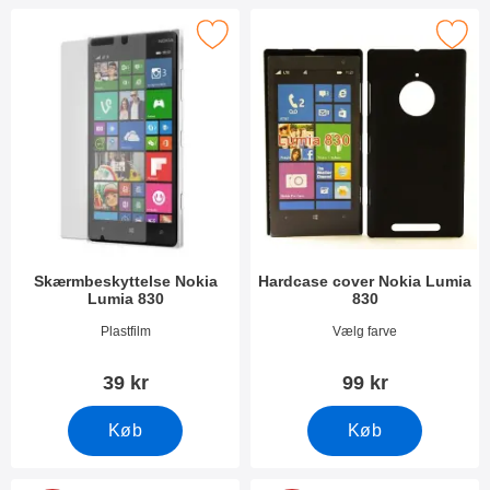
Marker skærmbeskyttelse Nokia Lumia 830 som favorit
Marker hardcase cover Nokia L
Skærmbeskyttelse Nokia
Hardcase cover Nokia Lumia
Lumia 830
830
Varenr 10498
Varenr 10508
Plastfilm
Vælg farve
39 kr
99 kr
Køb
Køb