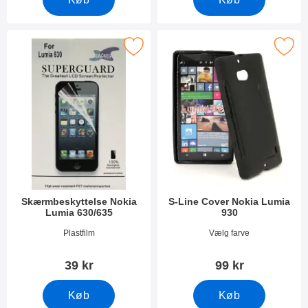
rker skærmbeskyttelse Nokia Lumia 630/635 som favorit
Marker s-Line Cover Nokia Lu
Skærmbeskyttelse Nokia
S-Line Cover Nokia Lumia
Lumia 630/635
930
Varenr 8130
Varenr 8572
Plastfilm
Vælg farve
39 kr
99 kr
Køb
Køb