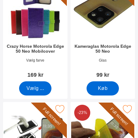
Crazy Horse Motorola Edge
Kameraglas Motorola Edge
50 Neo Mobilcover
50 Neo
Varenr 51602
Varenr 51599
Vælg farve
Glas
169 kr
99 kr
Vælg ...
Køb
Full screen!
Full screen!
full Frame Glasbeskyttelse Motorola Edge 50 Neo som favorit
Marker full Screen Skærmbeskyttelse Mot
-23%