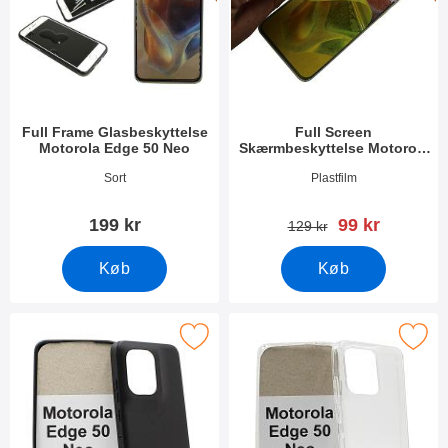
Full Frame Glasbeskyttelse
Full Screen
Motorola Edge 50 Neo
Skærmbeskyttelse Motorola
Edge 50 Neo
Varenr 51598
Varenr 51854
Sort
Plastfilm
pris
199 kr
99 kr
pris
129 kr
Køb
Køb
Marker tPU Cover Motorola Edge 50 Neo som favorit
Marker ultra Thin TPU Cover Motorol