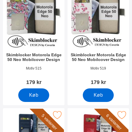
Skimblocker Motorola Edge
Skimblocker Motorola Edge
50 Neo Mobilcover Design
50 Neo Mobilcover Design
Varenr 51620
Varenr 51619
Motiv 515
Motiv 519
179 kr
179 kr
Køb
Køb
r xL Standcase Luxwallet Motorola Edge 50 Neo som favorit
Marker new Standcase Wallet Motorol
5 varianter
6 varianter