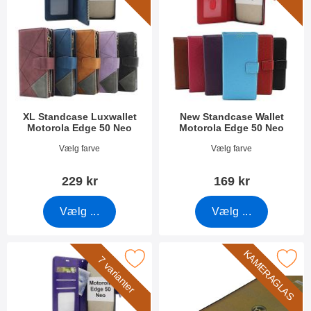
XL Standcase Luxwallet
New Standcase Wallet
Motorola Edge 50 Neo
Motorola Edge 50 Neo
Varenr 51585
Varenr 51590
Vælg farve
Vælg farve
229 kr
169 kr
Vælg ...
Vælg ...
KAMERAGLAS
r crazy Horse Motorola Edge 50 Neo Mobilcover som favorit
Marker kameraglas Motorola Ed
7 varianter