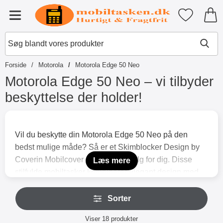
Startside for Tibro Billiga Mobils
Mine favori
Menu
Forside
Motorola
Motorola Edge 50 Neo
Motorola Edge 50 Neo – vi tilbyder
beskyttelse der holder!
S
p
r
Vil du beskytte din Motorola Edge 50 Neo på den
i
bedst mulige måde? Så er et Skimblocker Design by
n
g
Coverin Mobilcover det perfekte valg for dig. Disse
Læs mere
t
stilfulde mobiltasker kombinerer elegant design med
i
praktisk beskyttelse, der sikrer, at din telefon ikke kun
l
S
p
ser godt ud, men også er beskyttet mod hverdagens
Sorter
p
r
r
slitage. Coveret beskytter ikke kun din telefon mod
o
Sorter
i
Viser
18
produkter
ridser og stød, men har også indbygget skimblocker-
d