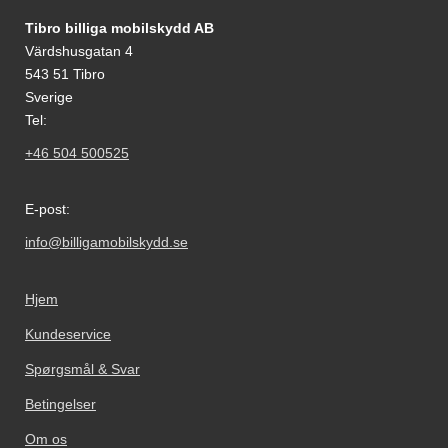
Fodnoter Blandede oplysninger og links
Tibro billiga mobilskydd AB
Värdshusgatan 4
543 51 Tibro
Sverige
Tel:
+46 504 500525
E-post:
info@billigamobilskydd.se
Hjem
Kundeservice
Spørgsmål & Svar
Betingelser
Om os