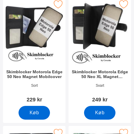
imblocker Motorola Edge 50 Neo Magnet Mobilcover som favori
Marker skimblocker Motorola Edge 50 Neo X
Skimblocker Motorola Edge
Skimblocker Motorola Edge
50 Neo Magnet Mobilcover
50 Neo XL Magnet
Mobilcover
Varenr 51613
Varenr 51614
Sort
Svart
229 kr
249 kr
Køb
Køb
arker magnet Cover Motorola Edge 50 Neo som favorit
Marker skimblocker Motorola Edge 50 Neo