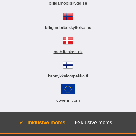
billigamobilskydd.se
billigmobilbeskyttelse.no
mobiltasken.dk
kannykkalompakko.fi
coverin.com
Aktiv:
Inklusive moms
Exklusive moms