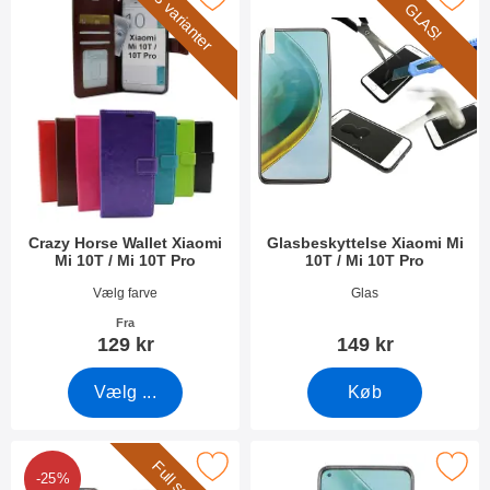
3 varianter
GLAS!
Crazy Horse Wallet Xiaomi
Glasbeskyttelse Xiaomi Mi
Mi 10T / Mi 10T Pro
10T / Mi 10T Pro
Varenr 38696
Varenr 38073
Vælg farve
Glas
Fra
129 kr
149 kr
Vælg ...
Køb
ll Frame Glasbeskyttelse Xiaomi Mi 10T / Mi 10T Pro som favori
Marker skærmbeskyttelse Xiaomi Mi 10
-25%