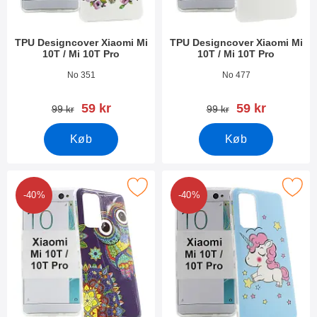
TPU Designcover Xiaomi Mi
TPU Designcover Xiaomi Mi
10T / Mi 10T Pro
10T / Mi 10T Pro
Varenr 38568
Varenr 38567
No 351
No 477
pris
pris
59 kr
59 kr
pris
pris
99 kr
99 kr
Køb
Køb
er tPU Designcover Xiaomi Mi 10T / Mi 10T Pro som favorit
Marker tPU Designcover Xiaomi Mi 10
-40%
-40%