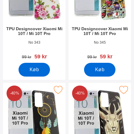
TPU Designcover Xiaomi Mi
TPU Designcover Xiaomi Mi
10T / Mi 10T Pro
10T / Mi 10T Pro
Varenr 38572
Varenr 38571
No 343
No 345
pris
pris
59 kr
59 kr
pris
pris
99 kr
99 kr
Køb
Køb
er tPU Designcover Xiaomi Mi 10T / Mi 10T Pro som favorit
Marker tPU Designcover Xiaomi Mi 10
-40%
-40%