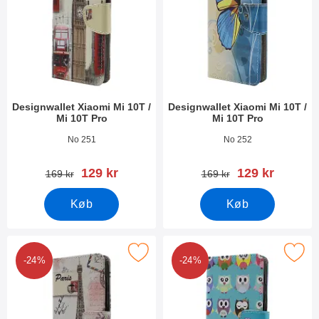
Designwallet Xiaomi Mi 10T /
Designwallet Xiaomi Mi 10T /
Mi 10T Pro
Mi 10T Pro
Varenr 38610
Varenr 38609
No 251
No 252
pris
pris
129 kr
129 kr
pris
pris
169 kr
169 kr
Køb
Køb
rker designwallet Xiaomi Mi 10T / Mi 10T Pro som favorit
Marker designwallet Xiaomi Mi 10T 
-24%
-24%