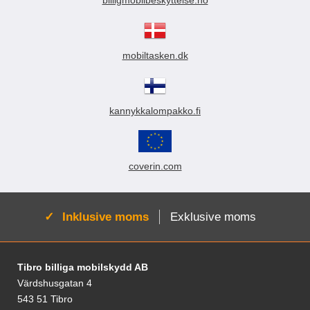
billigmobilbeskyttelse.no
mobiltasken.dk
kannykkalompakko.fi
coverin.com
Aktiv:
Inklusive moms
Exklusive moms
Fodnoter Blandede oplysninger og links
Tibro billiga mobilskydd AB
Värdshusgatan 4
543 51 Tibro