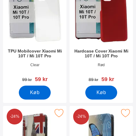
TPU Mobilcover Xiaomi Mi
Hardcase Cover Xiaomi Mi
10T / Mi 10T Pro
10T / Mi 10T Pro
Varenr 38075
Varenr 38898
Clear
Rød
pris
pris
59 kr
59 kr
pris
pris
99 kr
89 kr
Køb
Køb
rker designwallet Xiaomi Mi 10T / Mi 10T Pro som favorit
Marker designwallet Xiaomi Mi 10T 
-24%
-24%