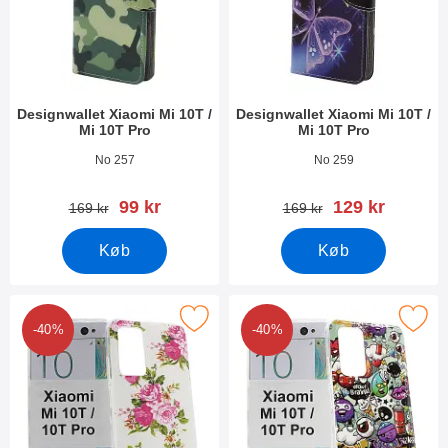
Designwallet Xiaomi Mi 10T /
Designwallet Xiaomi Mi 10T /
Mi 10T Pro
Mi 10T Pro
Varenr 38606
Varenr 38605
No 257
No 259
pris
pris
99 kr
129 kr
pris
pris
169 kr
169 kr
Køb
Køb
er tPU Designcover Xiaomi Mi 10T / Mi 10T Pro som favorit
Marker tPU Designcover Xiaomi Mi 10
-40%
-40%