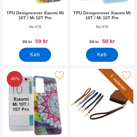
TPU Designcover Xiaomi Mi
TPU Designcover Xiaomi Mi
10T / Mi 10T Pro
10T / Mi 10T Pro
Varenr 38566
Varenr 38565
No 478
No 479
pris
pris
59 kr
59 kr
pris
pris
99 kr
99 kr
Køb
Køb
er tPU Designcover Xiaomi Mi 10T / Mi 10T Pro som favorit
Marker wrist Strap til XL Standca
5 varianter
-40%