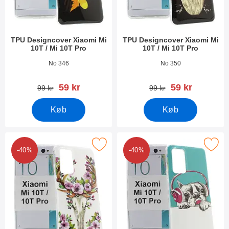
TPU Designcover Xiaomi Mi
TPU Designcover Xiaomi Mi
10T / Mi 10T Pro
10T / Mi 10T Pro
Varenr 38570
Varenr 38569
No 346
No 350
pris
pris
59 kr
59 kr
pris
pris
99 kr
99 kr
Køb
Køb
er tPU Designcover Xiaomi Mi 10T / Mi 10T Pro som favorit
Marker tPU Designcover Xiaomi Mi 10
-40%
-40%