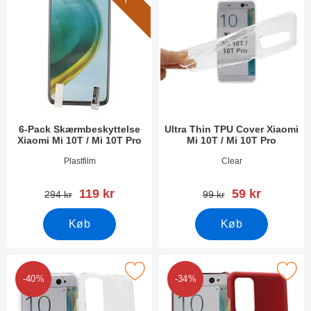
6-Pack Skærmbeskyttelse
Ultra Thin TPU Cover Xiaomi
Xiaomi Mi 10T / Mi 10T Pro
Mi 10T / Mi 10T Pro
Varenr 38071
Varenr 38694
Plastfilm
Clear
pris
pris
119 kr
59 kr
pris
pris
294 kr
99 kr
Køb
Køb
ker tPU Mobilcover Xiaomi Mi 10T / Mi 10T Pro som favorit
Marker hardcase Cover Xiaomi Mi 10T
-40%
-34%