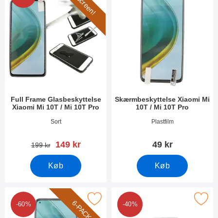
Full screen!
Full Frame Glasbeskyttelse
Skærmbeskyttelse Xiaomi Mi
Xiaomi Mi 10T / Mi 10T Pro
10T / Mi 10T Pro
Varenr 38076
Varenr 38072
Sort
Plastfilm
pris
149 kr
49 kr
pris
199 kr
Køb
Køb
-Pack Skærmbeskyttelse Xiaomi Mi 10T / Mi 10T Pro som favori
Marker ultra Thin TPU Cover Xiaomi Mi 
6-PACK
-60%
-40%