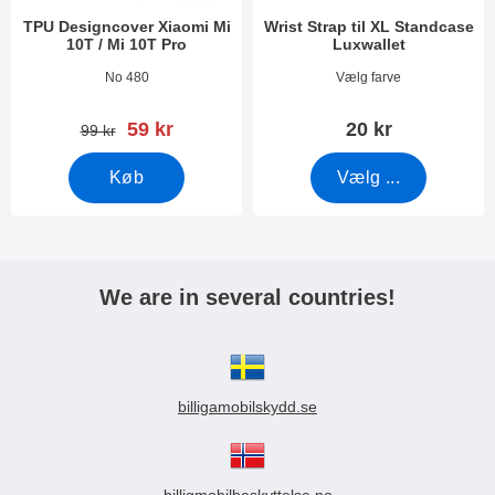
TPU Designcover Xiaomi Mi
Wrist Strap til XL Standcase
10T / Mi 10T Pro
Luxwallet
Varenr 38564
Varenr 50276
No 480
Vælg farve
pris
59 kr
20 kr
pris
99 kr
Køb
Vælg ...
We are in several countries!
billigamobilskydd.se