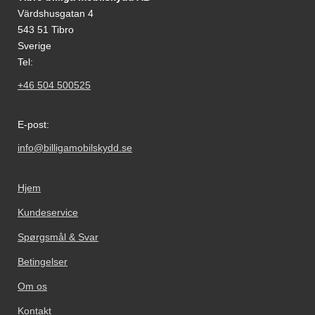
Värdshusgatan 4
543 51 Tibro
Sverige
Tel:
+46 504 500525
E-post:
info@billigamobilskydd.se
Hjem
Kundeservice
Spørgsmål & Svar
Betingelser
Om os
Kontakt