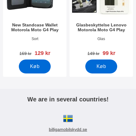
k
e
t
r
e
r
New Standcase Wallet
Glasbeskyttelse Lenovo
Motorola Moto G4 Play
Motorola Moto G4 Play
Varenr 36197
Varenr 20608
Sort
Glas
pris
pris
129 kr
99 kr
pris
pris
169 kr
149 kr
Køb
Køb
We are in several countries!
billigamobilskydd.se