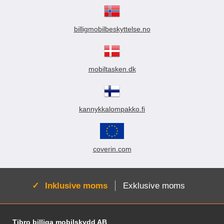
billigmobilbeskyttelse.no
mobiltasken.dk
kannykkalompakko.fi
coverin.com
Aktiv:
Inklusive moms
Exklusive moms
Fodnoter Blandede oplysninger og links
Tibro billiga mobilskydd AB