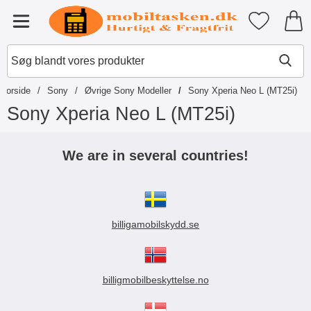
Startside for Tibro Billiga Mobils
Mine favori
Menu
Forside
Sony
Øvrige Sony Modeller
Sony Xperia Neo L (MT25i)
Sony Xperia Neo L (MT25i)
S
p
We are in several countries!
r
i
n
g
t
billigamobilskydd.se
i
l
p
r
o
billigmobilbeskyttelse.no
d
u