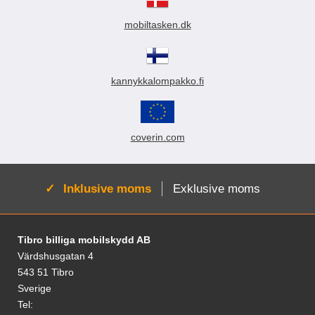
k
t
mobiltasken.dk
e
r
kannykkalompakko.fi
coverin.com
Aktiv:
Inklusive moms
Exklusive moms
Fodnoter Blandede oplysninger og links
Tibro billiga mobilskydd AB
Värdshusgatan 4
543 51 Tibro
Sverige
Tel: