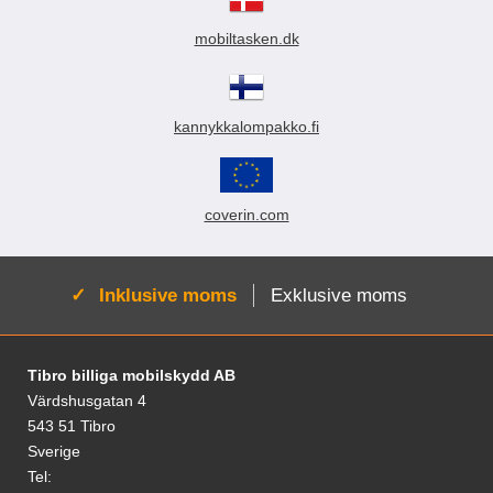
k
t
mobiltasken.dk
e
r
kannykkalompakko.fi
coverin.com
Aktiv:
Inklusive moms
Exklusive moms
Fodnoter Blandede oplysninger og links
Tibro billiga mobilskydd AB
Värdshusgatan 4
543 51 Tibro
Sverige
Tel: