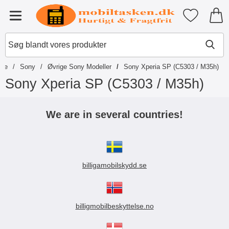
Startside for Tibro Billiga Mobils
Mine favori
Menu
ide
Sony
Øvrige Sony Modeller
Sony Xperia SP (C5303 / M35h)
Sony Xperia SP (C5303 / M35h)
S
p
We are in several countries!
r
i
n
g
t
billigamobilskydd.se
i
l
p
r
o
billigmobilbeskyttelse.no
d
u