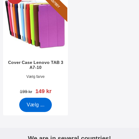
i
u
l
k
t
t
r
e
e
r
o
v
e
r
Cover Case Lenovo TAB 3
A7-10
Varenr 19193
Vælg farve
pris
149 kr
pris
199 kr
Vælg ...
We are in several countries!