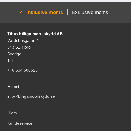
Aktiv:
Inklusive moms
Exklusive moms
Fodnoter Blandede oplysninger og links
Tibro billiga mobilskydd AB
Värdshusgatan 4
543 51 Tibro
Sverige
Tel:
+46 504 500525
E-post:
info@billigamobilskydd.se
Hjem
Kundeservice