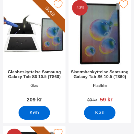
lasbeskyttelse Samsung Galaxy Tab S6 10.5 (T860) som favorit
Marker skærmbeskyttelse Samsung Galaxy 
GLAS!
-40%
Glasbeskyttelse Samsung
Skærmbeskyttelse Samsung
Galaxy Tab S6 10.5 (T860)
Galaxy Tab S6 10.5 (T860)
Varenr 33248
Varenr 33236
Glas
Plastfilm
pris
209 kr
59 kr
pris
99 kr
Køb
Køb
 Skærmbeskyttelse Samsung Galaxy Tab S6 10.5 (T860) som fa