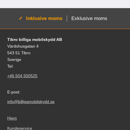
Aktiv:
Inklusive moms
Exklusive moms
Fodnoter Blandede oplysninger og links
Tibro billiga mobilskydd AB
Värdshusgatan 4
543 51 Tibro
Sverige
Tel:
+46 504 500525
E-post:
info@billigamobilskydd.se
Hjem
Kundeservice