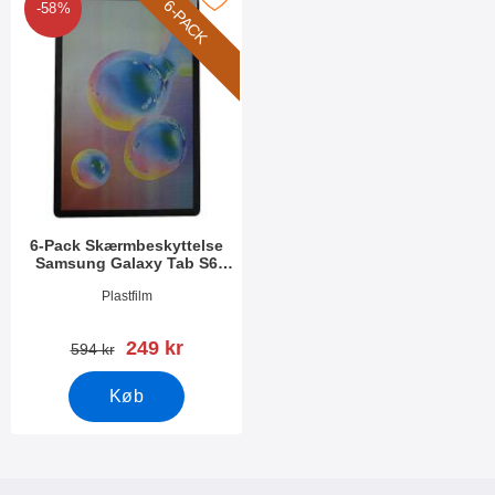
6-PACK
-58%
6-Pack Skærmbeskyttelse
Samsung Galaxy Tab S6
10.5 (T860)
Varenr 33235
Plastfilm
pris
249 kr
pris
594 kr
Køb