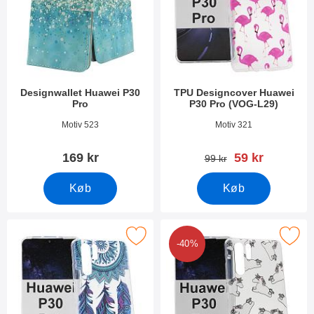
Designwallet Huawei P30
TPU Designcover Huawei
Pro
P30 Pro (VOG-L29)
Varenr 30794
Varenr 31253
Motiv 523
Motiv 321
pris
169 kr
59 kr
pris
99 kr
Køb
Køb
er tPU Designcover Huawei P30 Pro (VOG-L29) som favorit
Marker tPU Designcover Huawei P30 
-40%