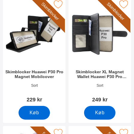
Skimblocker
Skimblocker
 skimblocker Huawei P30 Pro Magnet Mobilcover som favorit
Marker skimblocker XL Magnet Wallet Huaw
Skimblocker Huawei P30 Pro
Skimblocker XL Magnet
Magnet Mobilcover
Wallet Huawei P30 Pro
(VOG-L29)
Varenr 53883
Varenr 32151
Sort
Sort
229 kr
249 kr
Køb
Køb
L Standcase Luxwallet Huawei P30 Pro (VOG-L29) som favorit
Marker wrist Strap til XL Standca