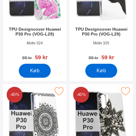
TPU Designcover Huawei
TPU Designcover Huawei
P30 Pro (VOG-L29)
P30 Pro (VOG-L29)
Varenr 31250
Varenr 31249
Motiv 324
Motiv 325
pris
pris
59 kr
59 kr
pris
pris
99 kr
99 kr
Køb
Køb
er tPU Designcover Huawei P30 Pro (VOG-L29) som favorit
Marker tPU Designcover Huawei P30 
-40%
-40%