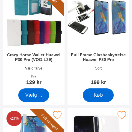
Crazy Horse Wallet Huawei
Full Frame Glasbeskyttelse
P30 Pro (VOG-L29)
Huawei P30 Pro
Varenr 31041
Varenr 30759
Vælg farve
Sort
Fra
129 kr
199 kr
Vælg ...
Køb
Full screen!
l Screen Skærmbeskyttelse Huawei P30 Pro (VOG-L29) som favo
Marker ultra Thin TPU Cover Huaw
-23%