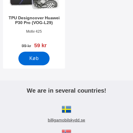
TPU Designcover Huawei
P30 Pro (VOG-L29)
Varenr 31042
Motiv 425
pris
59 kr
pris
99 kr
Køb
We are in several countries!
billigamobilskydd.se