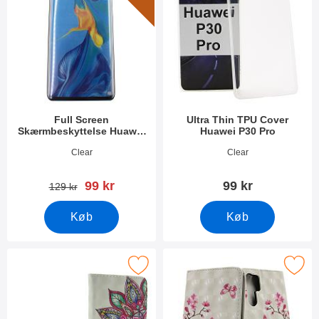
Full Screen
Ultra Thin TPU Cover
Skærmbeskyttelse Huawei
Huawei P30 Pro
P30 Pro (VOG-L29)
Varenr 31355
Varenr 30754
Clear
Clear
pris
99 kr
99 kr
pris
129 kr
Køb
Køb
Marker designwallet Huawei P30 Pro som favorit
Marker designwallet Huawei P