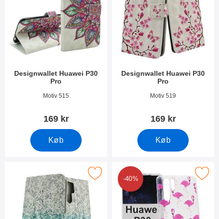
Designwallet Huawei P30
Designwallet Huawei P30
Pro
Pro
Varenr 30800
Varenr 34622
Motiv 515
Motiv 519
169 kr
169 kr
Køb
Køb
Marker designwallet Huawei P30 Pro som favorit
Marker tPU Designcover Huawei P30 
-40%