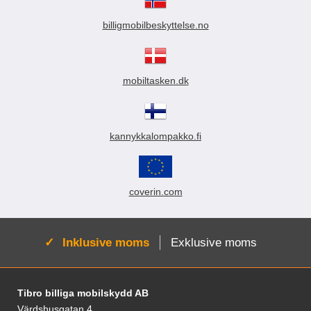
billigmobilbeskyttelse.no
mobiltasken.dk
kannykkalompakko.fi
coverin.com
Aktiv:
Inklusive moms
Exklusive moms
Fodnoter Blandede oplysninger og links
Tibro billiga mobilskydd AB
Värdshusgatan 4