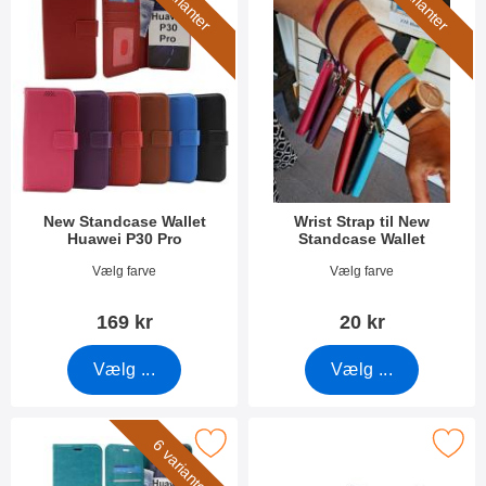
5 varianter
7 varianter
New Standcase Wallet
Wrist Strap til New
Huawei P30 Pro
Standcase Wallet
Varenr 30765
Varenr 40789
Vælg farve
Vælg farve
169 kr
20 kr
Vælg ...
Vælg ...
r crazy Horse Wallet Huawei P30 Pro (VOG-L29) som favorit
Marker full Frame Glasbeskyttelse H
6 varianter