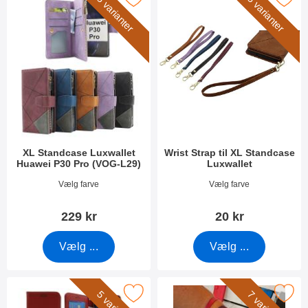
5 varianter
5 varianter
XL Standcase Luxwallet
Wrist Strap til XL Standcase
Huawei P30 Pro (VOG-L29)
Luxwallet
Varenr 48241
Varenr 50276
Vælg farve
Vælg farve
229 kr
20 kr
Vælg ...
Vælg ...
rker new Standcase Wallet Huawei P30 Pro som favorit
Marker wrist Strap til New Stand