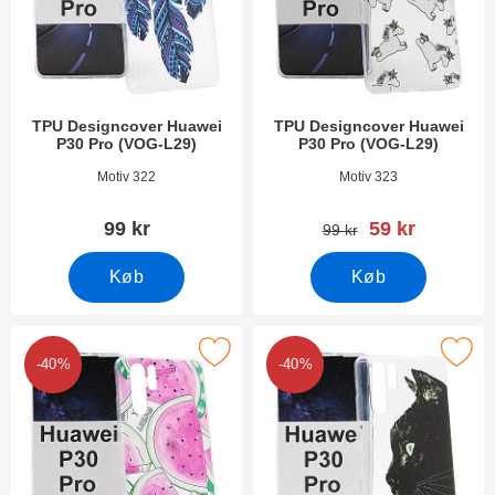
TPU Designcover Huawei
TPU Designcover Huawei
P30 Pro (VOG-L29)
P30 Pro (VOG-L29)
Varenr 31252
Varenr 31251
Motiv 322
Motiv 323
pris
99 kr
59 kr
pris
99 kr
Køb
Køb
er tPU Designcover Huawei P30 Pro (VOG-L29) som favorit
Marker tPU Designcover Huawei P30 
-40%
-40%