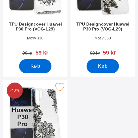
TPU Designcover Huawei
TPU Designcover Huawei
P30 Pro (VOG-L29)
P30 Pro (VOG-L29)
Varenr 31247
Varenr 31246
Motiv 330
Motiv 360
pris
pris
59 kr
59 kr
pris
pris
99 kr
99 kr
Køb
Køb
er tPU Designcover Huawei P30 Pro (VOG-L29) som favorit
-40%