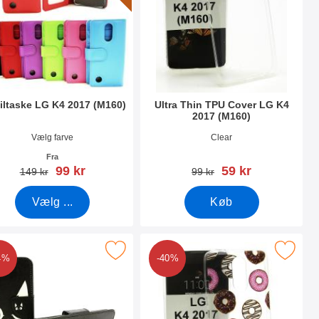
ltaske LG K4 2017 (M160)
Ultra Thin TPU Cover LG K4
2017 (M160)
nr 22841
Varenr 22195
Vælg farve
Clear
Fra
pris
pris
99 kr
59 kr
pris
pris
149 kr
99 kr
Vælg ...
Køb
60) som favorit
ker designwallet LG K4 2017 (M160) som favorit
Marker tPU Designcover LG K4 201
4%
-40%