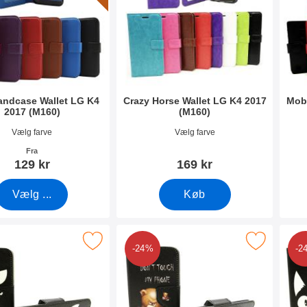
andcase Wallet LG K4
Crazy Horse Wallet LG K4 2017
Mobi
2017 (M160)
(M160)
9102
Varenr 22858
Vare
Vælg farve
Vælg farve
Fra
129 kr
169 kr
Vælg ...
Køb
 designwallet LG K4 2017 (M160) som favorit
Marker designwallet LG K4 2017 (M1
Mar
-24%
-2