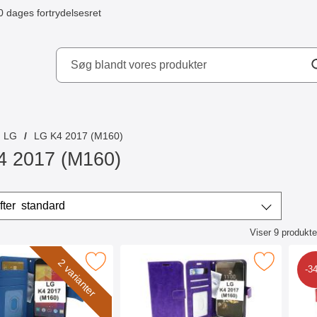
0 dages fortrydelsesret
ydd AB
LG
LG K4 2017 (M160)
4 2017 (M160)
r
Sorter efter
standard
Viser
9
produkte
ktliste
Standcase Wallet LG K4 2017 (M160) som favorit
Marker crazy Horse Wallet LG K4 2017 
Ma
2 varianter
-3