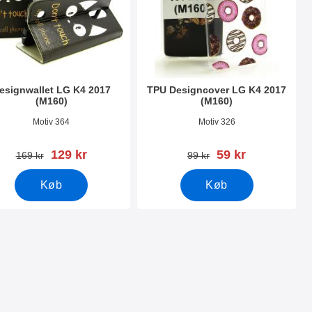
esignwallet LG K4 2017
TPU Designcover LG K4 2017
(M160)
(M160)
nr 22245
Varenr 22269
Motiv 364
Motiv 326
pris
pris
129 kr
59 kr
pris
pris
169 kr
99 kr
Køb
Køb