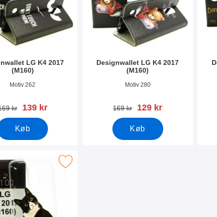
nwallet LG K4 2017
Designwallet LG K4 2017
D
(M160)
(M160)
2279
Varenr 22278
Vare
Motiv 262
Motiv 280
pris
pris
139 kr
129 kr
pris
pris
169 kr
169 kr
Køb
Køb
PU Designcover LG K4 2017 (M160) som favorit