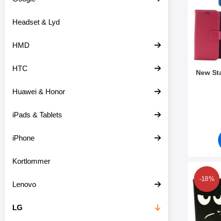
o
r
d
e
Headset & Lyd
u
o
k
v
t
e
HMD
e
r
r
HTC
New St
Huawei & Honor
Varenr 3
iPads & Tablets
iPhone
Kortlommer
Marker
-18%
Lenovo
LG