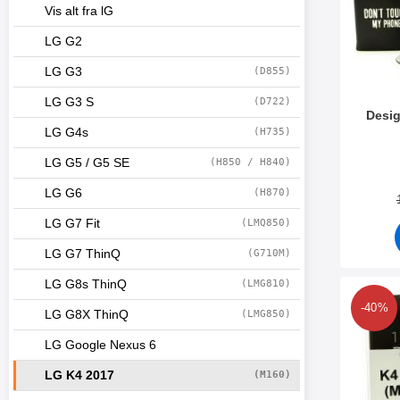
Vis alt fra lG
LG G2
LG G3
(D855)
LG G3 S
(D722)
Desig
LG G4s
(H735)
Varenr 2
LG G5 / G5 SE
(H850 / H840)
LG G6
(H870)
LG G7 Fit
(LMQ850)
LG G7 ThinQ
(G710M)
LG G8s ThinQ
(LMG810)
Marker t
-40%
LG G8X ThinQ
(LMG850)
LG Google Nexus 6
LG K4 2017
(M160)