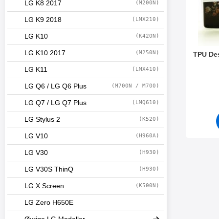
LG K8 2017
(M200N)
LG K9 2018
(LMX210)
LG K10
(K420N)
LG K10 2017
(M250N)
TPU De
LG K11
(LMX410)
Varenr 2
LG Q6 / LG Q6 Plus
(M700N / M700)
LG Q7 / LG Q7 Plus
(LMQ610)
LG Stylus 2
(K520)
LG V10
(H960A)
LG V30
(H930)
LG V30S ThinQ
(H930)
LG X Screen
(K500N)
LG Zero H650E