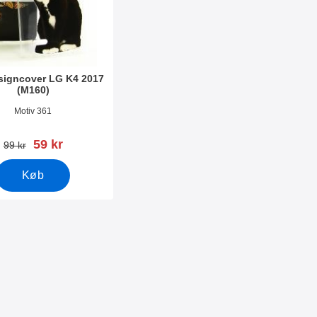
signcover LG K4 2017
(M160)
2246
Motiv 361
pris
59 kr
pris
99 kr
Køb