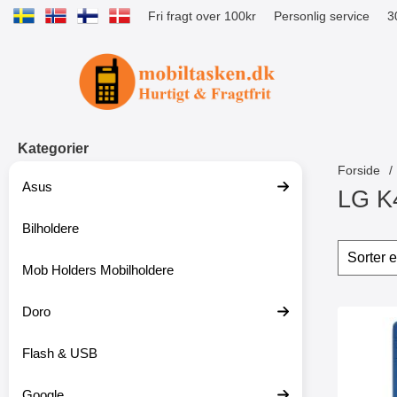
Fri fragt over 100kr
Personlig service
3
Startside for Tibro Billiga Mobilsk
Kategorier
Forside
Asus
LG K
Bilholdere
S
p
Sorte
S
r
p
Mob Holders Mobilholdere
i
r
n
i
g
Doro
n
produ
t
g
Marker new 
i
f
Flash & USB
l
i
p
l
r
t
Google