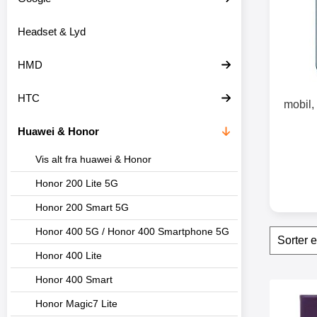
o
d
Headset & Lyd
u
k
t
HMD
e
r
HTC
mobil,
Huawei & Honor
Vis alt fra huawei & Honor
Honor 200 Lite 5G
Honor 200 Smart 5G
Sorte
Honor 400 5G / Honor 400 Smartphone 5G
S
p
Honor 400 Lite
r
i
Honor 400 Smart
n
produ
g
Marker n
Honor Magic7 Lite
f