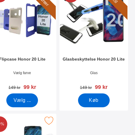
Flipcase Honor 20 Lite
Glasbeskyttelse Honor 20 Lite
nr 33029
Varenr 33042
Vælg farve
Glas
pris
pris
99 kr
99 kr
pris
pris
149 kr
149 kr
Vælg ...
Køb
e som favorit
er ultra Thin TPU Cover Honor 20 Lite som favorit
0%