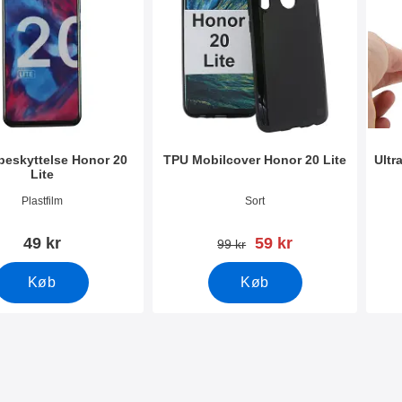
eskyttelse Honor 20
TPU Mobilcover Honor 20 Lite
Ultr
Lite
3026
Varenr 33027
Vare
Plastfilm
Sort
pris
49 kr
59 kr
pris
99 kr
Køb
Køb