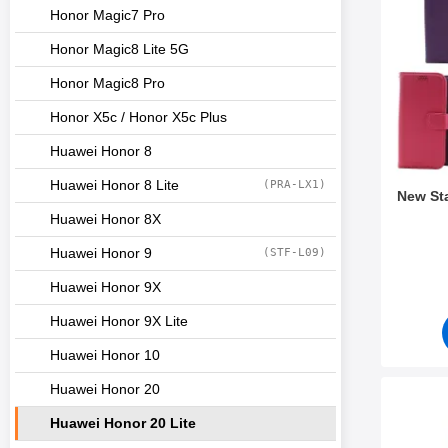
i
Honor Magic7 Pro
l
t
Honor Magic8 Lite 5G
r
e
Honor Magic8 Pro
o
v
Honor X5c / Honor X5c Plus
e
r
Huawei Honor 8
Huawei Honor 8 Lite
(PRA-LX1)
New St
Huawei Honor 8X
Varenr 3
Huawei Honor 9
(STF-L09)
Huawei Honor 9X
Huawei Honor 9X Lite
Huawei Honor 10
Huawei Honor 20
Marker
Huawei Honor 20 Lite