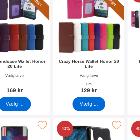
andcase Wallet Honor
Crazy Horse Wallet Honor 20
20 Lite
Lite
3043
Varenr 33034
Vare
Vælg farve
Vælg farve
Fra
169 kr
129 kr
Vælg ...
Vælg ...
 skærmbeskyttelse Honor 20 Lite som favorit
Marker tPU Mobilcover Honor 20 Lit
Mark
-40%
-4