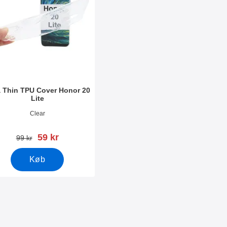
a Thin TPU Cover Honor 20
Lite
nr 33024
Clear
pris
59 kr
pris
99 kr
Køb