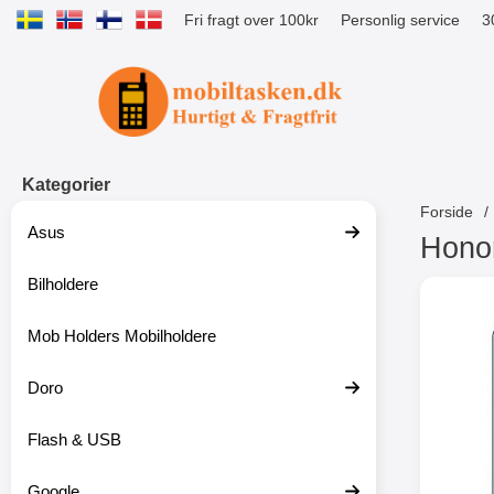
Fri fragt over 100kr
Personlig service
3
Startside for Tibro Billiga Mobilsk
Kategorier
Forside
Asus
Honor 
Bilholdere
S
p
r
Mob Holders Mobilholdere
i
n
g
Doro
t
i
Flash & USB
l
p
r
Google