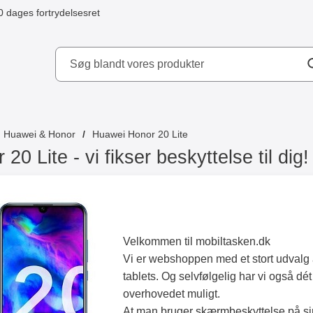
0 dages fortrydelsesret
ydd AB
Huawei & Honor
Huawei Honor 20 Lite
20 Lite - vi fikser beskyttelse til dig!
Velkommen til mobiltasken.dk
Vi er webshoppen med et stort udvalg a
tablets. Og selvfølgelig har vi også dé
overhovedet muligt.
At man bruger skærmbeskyttelse på sin 