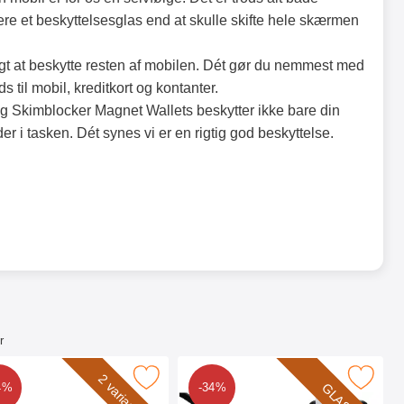
re et beskyttelsesglas end at skulle skifte hele skærmen
igt at beskytte resten af mobilen. Dét gør du nemmest med
s til mobil, kreditkort og kontanter.
g Skimblocker Magnet Wallets beskytter ikke bare din
r i tasken. Dét synes vi er en rigtig god beskyttelse.
r
ite som favorit
Marker flipcase Honor 20 Lite som favorit
Marker glasbeskyttelse Honor 20
2 varianter
GLAS!
4%
-34%