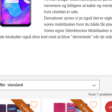
nemmere og billigere at købe og monte
hvis uheldet er ude.
Derudover synes vi jo også det er vigt
vores mobiltasker hvor du både får plad
Vores egne Skimblocker Mobiltasker o
 de beskytter også dine kort mod at blive "skimmede" når de sidde
r
Sorter efter
standard
Viser
7
produkte
ktliste
ew Standcase Wallet Honor 20 Lite som favorit
Marker crazy Horse Wallet Honor 20 L
3 varianter
5 varianter
-3