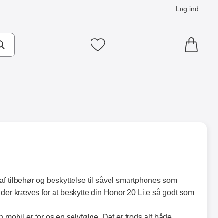
Log ind
Mine favoritter
f tilbehør og beskyttelse til såvel smartphones som
t der kræves for at beskytte din Honor 20 Lite så godt som
mobil er for os en selvfølge. Det er trods alt både