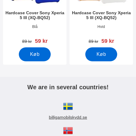
Hardcase Cover Sony Xperia
Hardcase Cover Sony Xperia
5 III (XQ-BQ52)
5 III (XQ-BQ52)
Varenr 41339
Varenr 41338
Blå
Hvid
pris
pris
59 kr
59 kr
pris
pris
89 kr
89 kr
Køb
Køb
We are in several countries!
billigamobilskydd.se