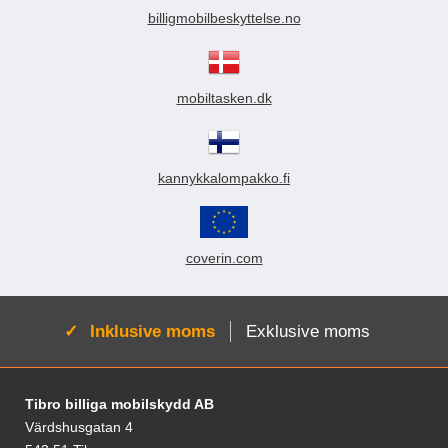
billigmobilbeskyttelse.no
mobiltasken.dk
kannykkalompakko.fi
coverin.com
Aktiv:
Inklusive moms
Exklusive moms
Fodnoter Blandede oplysninger og links
Tibro billiga mobilskydd AB
Värdshusgatan 4