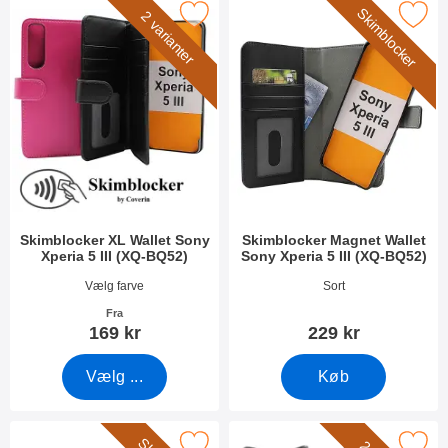
Skimblocker
skimblocker XL Wallet Sony Xperia 5 III (XQ-BQ52) som favorit
Marker skimblocker Magnet Wallet Sony Xpe
2 varianter
Skimblocker XL Wallet Sony
Skimblocker Magnet Wallet
Xperia 5 III (XQ-BQ52)
Sony Xperia 5 III (XQ-BQ52)
Varenr 40760
Varenr 40754
Vælg farve
Sort
Fra
169 kr
229 kr
Vælg ...
Køb
imblocker Magnet Wallet Sony Xperia 5 III (XQ-BQ52) som favori
Marker skimblocker XL Magnet Wallet Sony X