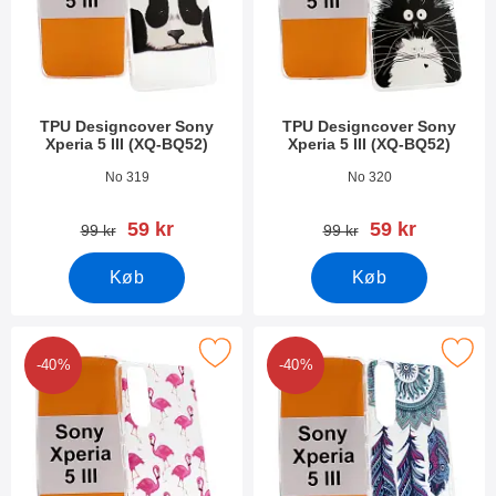
TPU Designcover Sony
TPU Designcover Sony
Xperia 5 III (XQ-BQ52)
Xperia 5 III (XQ-BQ52)
Varenr 41353
Varenr 41352
No 319
No 320
pris
pris
59 kr
59 kr
pris
pris
99 kr
99 kr
Køb
Køb
r tPU Designcover Sony Xperia 5 III (XQ-BQ52) som favorit
Marker tPU Designcover Sony Xperia 5
-40%
-40%