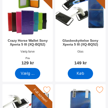
Crazy Horse Wallet Sony
Glasbeskyttelse Sony
Xperia 5 III (XQ-BQ52)
Xperia 5 III (XQ-BQ52)
Varenr 41363
Varenr 41236
Vælg farve
Glas
Fra
129 kr
149 kr
Vælg ...
Køb
Full screen!
ll Frame Glasbeskyttelse Sony Xperia 5 III (XQ-BQ52) som favori
Marker skærmbeskyttelse Sony Xperia 