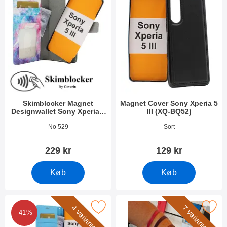
Skimblocker Magnet
Magnet Cover Sony Xperia 5
Designwallet Sony Xperia 5
III (XQ-BQ52)
III (XQ-BQ52)
Varenr 40758
Varenr 44552
No 529
Sort
229 kr
129 kr
Køb
Køb
new Standcase Wallet Sony Xperia 5 III (XQ-BQ52) som favorit
Marker wrist Strap til New Stand
4 varianter
7 varianter
-41%