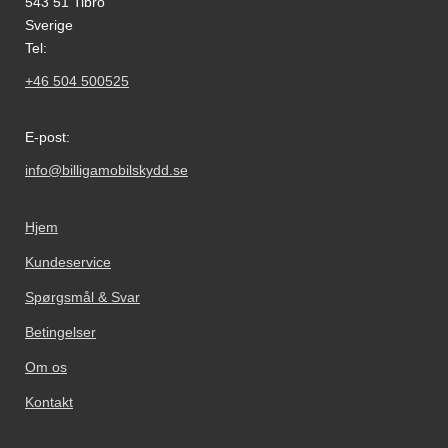
543 51 Tibro
Sverige
Tel:
+46 504 500525
E-post:
info@billigamobilskydd.se
Hjem
Kundeservice
Spørgsmål & Svar
Betingelser
Om os
Kontakt