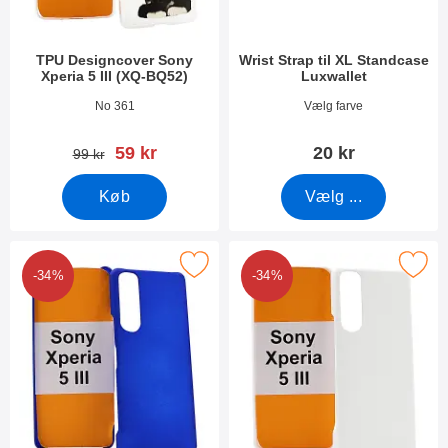
TPU Designcover Sony
Wrist Strap til XL Standcase
Xperia 5 III (XQ-BQ52)
Luxwallet
Varenr 41343
Varenr 50276
No 361
Vælg farve
pris
59 kr
20 kr
pris
99 kr
Køb
Vælg ...
er hardcase Cover Sony Xperia 5 III (XQ-BQ52) som favorit
Marker hardcase Cover Sony Xperia 5
-34%
-34%