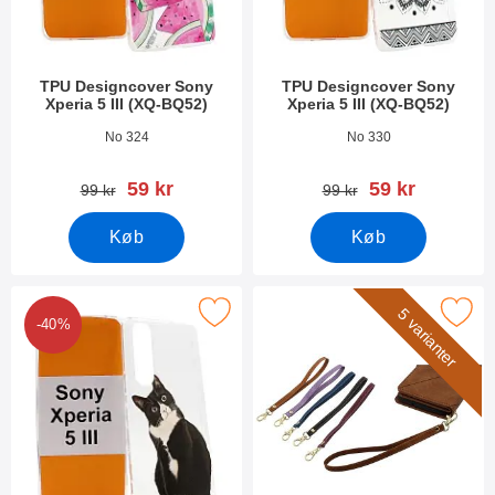
TPU Designcover Sony
TPU Designcover Sony
Xperia 5 III (XQ-BQ52)
Xperia 5 III (XQ-BQ52)
Varenr 41348
Varenr 41345
No 324
No 330
pris
pris
59 kr
59 kr
pris
pris
99 kr
99 kr
Køb
Køb
r tPU Designcover Sony Xperia 5 III (XQ-BQ52) som favorit
Marker wrist Strap til XL Standca
5 varianter
-40%