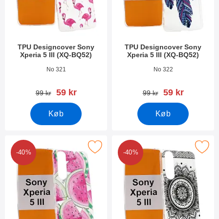
TPU Designcover Sony
TPU Designcover Sony
Xperia 5 III (XQ-BQ52)
Xperia 5 III (XQ-BQ52)
Varenr 41351
Varenr 41350
No 321
No 322
pris
pris
59 kr
59 kr
pris
pris
99 kr
99 kr
Køb
Køb
r tPU Designcover Sony Xperia 5 III (XQ-BQ52) som favorit
Marker tPU Designcover Sony Xperia 5
-40%
-40%