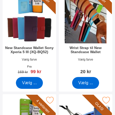
New Standcase Wallet Sony
Wrist Strap til New
Xperia 5 III (XQ-BQ52)
Standcase Wallet
Varenr 41364
Varenr 40789
Vælg farve
Vælg farve
Fra
pris
99 kr
20 kr
pris
169 kr
Vælg ...
Vælg ...
 crazy Horse Wallet Sony Xperia 5 III (XQ-BQ52) som favorit
Marker glasbeskyttelse Sony Xperia 5
4 varianter
GLAS!