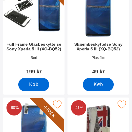
Full Frame Glasbeskyttelse
Skærmbeskyttelse Sony
Sony Xperia 5 III (XQ-BQ52)
Xperia 5 III (XQ-BQ52)
Varenr 41239
Varenr 41233
Sort
Plastfilm
199 kr
49 kr
Køb
Køb
Pack Skærmbeskyttelse Sony Xperia 5 III (XQ-BQ52) som favori
Marker designwallet Sony Xperia 5 
6-PACK
-60%
-41%