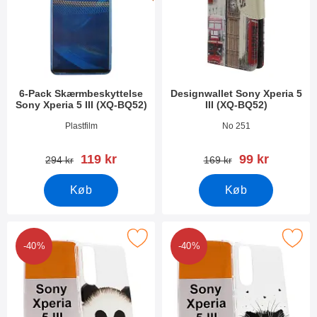
6-Pack Skærmbeskyttelse
Designwallet Sony Xperia 5
Sony Xperia 5 III (XQ-BQ52)
III (XQ-BQ52)
Varenr 41232
Varenr 41360
Plastfilm
No 251
pris
pris
119 kr
99 kr
pris
pris
294 kr
169 kr
Køb
Køb
r tPU Designcover Sony Xperia 5 III (XQ-BQ52) som favorit
Marker tPU Designcover Sony Xperia 5
-40%
-40%