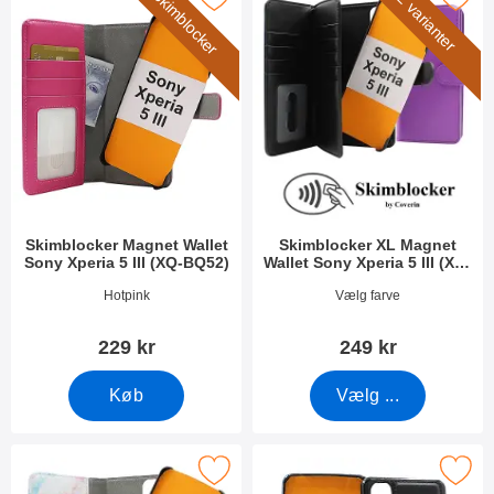
Skimblocker
2 varianter
Skimblocker Magnet Wallet
Skimblocker XL Magnet
Sony Xperia 5 III (XQ-BQ52)
Wallet Sony Xperia 5 III (XQ-
BQ52)
Varenr 40755
Varenr 40762
Hotpink
Vælg farve
229 kr
249 kr
Køb
Vælg ...
ocker Magnet Designwallet Sony Xperia 5 III (XQ-BQ52) som fa
Marker magnet Cover Sony Xperia 5 