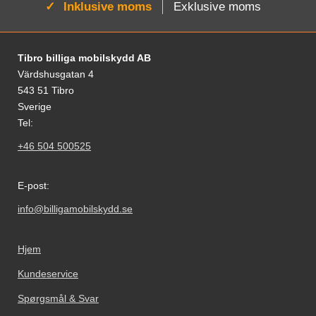
Aktiv:
Inklusive moms
Exklusive moms
Fodnoter Blandede oplysninger og links
Tibro billiga mobilskydd AB
Värdshusgatan 4
543 51 Tibro
Sverige
Tel:
+46 504 500525
E-post:
info@billigamobilskydd.se
Hjem
Kundeservice
Spørgsmål & Svar