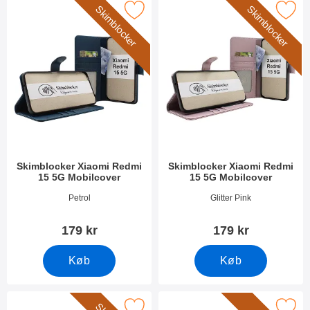
Skimblocker
Skimblocker
er skimblocker Xiaomi Redmi 15 5G Mobilcover som favorit
Marker skimblocker Xiaomi Redmi 15 
Skimblocker Xiaomi Redmi
Skimblocker Xiaomi Redmi
15 5G Mobilcover
15 5G Mobilcover
Varenr 54623
Varenr 54625
Petrol
Glitter Pink
179 kr
179 kr
Køb
Køb
er skimblocker Xiaomi Redmi 15 5G Mobilcover som favorit
Marker glasbeskyttelse Xiaomi R