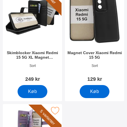
Skimblocker Xiaomi Redmi
Magnet Cover Xiaomi Redmi
15 5G XL Magnet
15 5G
Mobilcover
Varenr 54667
Varenr 54668
Sort
Sort
249 kr
129 kr
Køb
Køb
ker xL Xiaomi Redmi 15 5G Luksus Mobilcover som favorit
5 varianter