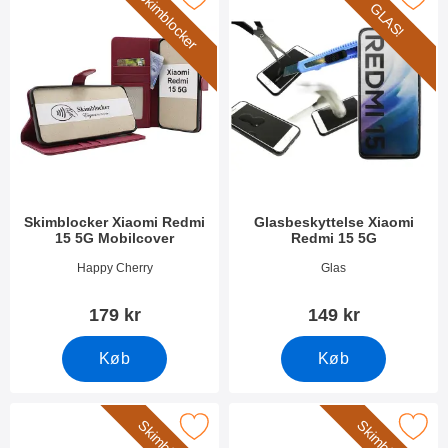
Skimblocker
GLAS!
Skimblocker Xiaomi Redmi
Glasbeskyttelse Xiaomi
15 5G Mobilcover
Redmi 15 5G
Varenr 54626
Varenr 54621
Happy Cherry
Glas
179 kr
149 kr
Køb
Køb
 skimblocker Xiaomi Redmi 15 5G XL Mobilcover som favorit
Marker skimblocker Xiaomi Redmi 15 5G 