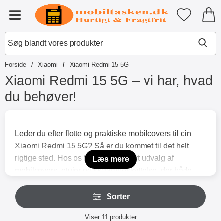
Startside for Tibro Billiga Mobils
Mine favori
Menu
Forside
Xiaomi
Xiaomi Redmi 15 5G
Xiaomi Redmi 15 5G – vi har, hvad
du behøver!
S
p
r
Leder du efter flotte og praktiske mobilcovers til din
i
Xiaomi Redmi 15 5G? Så er du kommet til det helt
n
g
rigtige sted. Hos os finder du et stort udvalg af
Læs mere
t
mobilcovers, etuier og skærmbeskyttelse, der både
i
beskytter din telefon og giver den et personligt præg.
l
S
p
Vi ved, hvor vigtigt det er, at mobilen holder sig hel i
Sorter
p
r
r
hverdagen – uanset om den ligger i tasken, lommen
o
Sorter
i
Viser
11
produkter
eller er med på arbejdet.
d