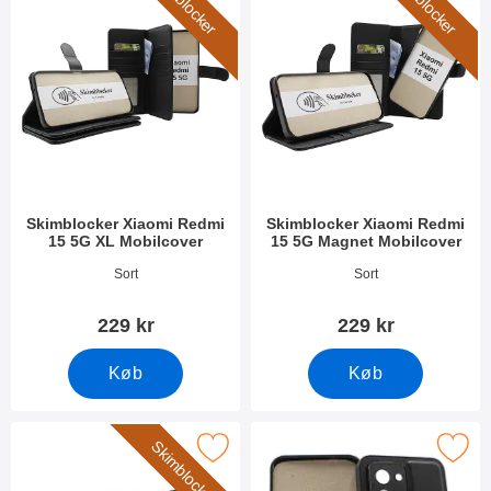
Skimblocker
Skimblocker
Skimblocker Xiaomi Redmi
Skimblocker Xiaomi Redmi
15 5G XL Mobilcover
15 5G Magnet Mobilcover
Varenr 54666
Varenr 54665
Sort
Sort
229 kr
229 kr
Køb
Køb
Skimblocker
imblocker Xiaomi Redmi 15 5G XL Magnet Mobilcover som favor
Marker magnet Cover Xiaomi Re