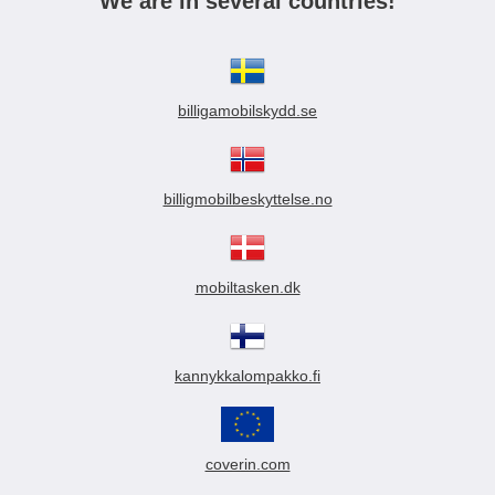
We are in several countries!
billigamobilskydd.se
billigmobilbeskyttelse.no
mobiltasken.dk
kannykkalompakko.fi
coverin.com