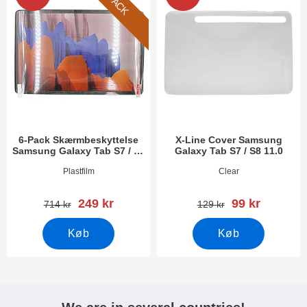
6-PACK
6-Pack Skærmbeskyttelse
X-Line Cover Samsung
Samsung Galaxy Tab S7 / S8
Galaxy Tab S7 / S8 11.0
11.0
Varenr 37209
Varenr 37341
Plastfilm
Clear
pris
pris
249 kr
99 kr
pris
pris
714 kr
129 kr
Køb
Køb