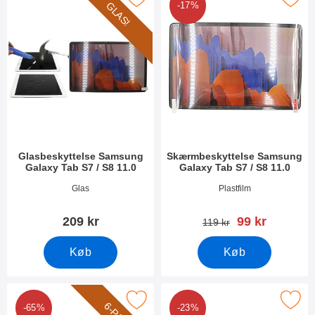
GLAS!
-17%
Glasbeskyttelse Samsung
Skærmbeskyttelse Samsung
Galaxy Tab S7 / S8 11.0
Galaxy Tab S7 / S8 11.0
Varenr 37212
Varenr 37210
Glas
Plastfilm
pris
209 kr
99 kr
pris
119 kr
Køb
Køb
k Skærmbeskyttelse Samsung Galaxy Tab S7 / S8 11.0 som fav
Marker x-Line Cover Samsung Galaxy T
-65%
-23%