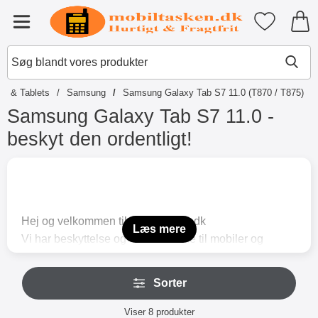
Startside for Tibro Billiga Mobils
Mine favori
Menu
ds & Tablets
Samsung
Samsung Galaxy Tab S7 11.0 (T870 / T875)
Samsung Galaxy Tab S7 11.0 -
beskyt den ordentligt!
S
p
r
i
n
Hej og velkommen til mobiltasken.dk
g
Læs mere
Vi har beskyttelse og tilbehør både til mobiler og
t
i
tablets og selvfølgelig kan vi også beskytte
l
S
din Samsung Galaxy Tab S7 11.0 (T870 / T875) mod
p
Sorter
p
r
livets små skrammer og ridser.
r
o
Sorter
Skærmbeskyttelse af klar plastfilm eller hærdet glas
i
Viser
8
produkter
d