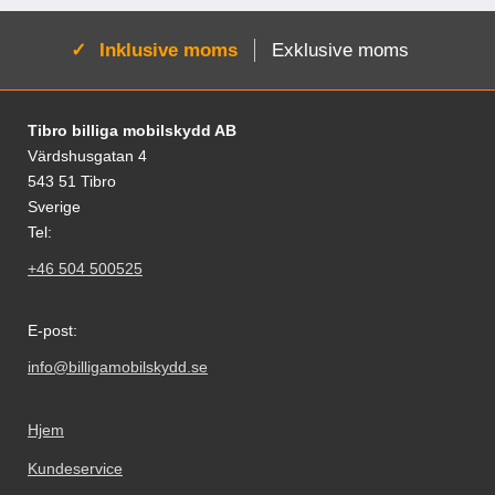
Aktiv:
Inklusive moms
Exklusive moms
Fodnoter Blandede oplysninger og links
Tibro billiga mobilskydd AB
Värdshusgatan 4
543 51 Tibro
Sverige
Tel:
+46 504 500525
E-post:
info@billigamobilskydd.se
Hjem
Kundeservice