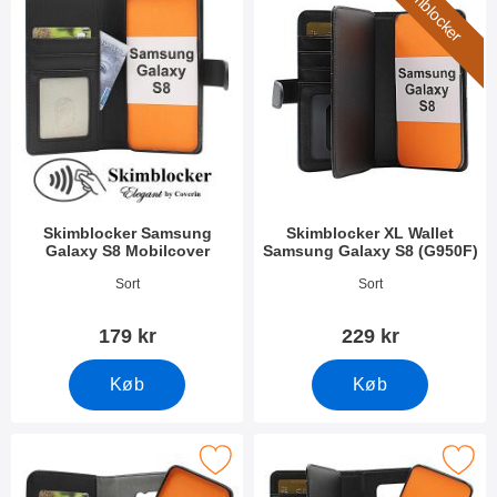
Skimblocker
k
i
t
l
e
t
r
r
e
o
v
e
r
Skimblocker Samsung
Skimblocker XL Wallet
Galaxy S8 Mobilcover
Samsung Galaxy S8 (G950F)
Varenr 52064
Varenr 42281
Sort
Sort
179 kr
229 kr
Køb
Køb
mblocker Magnet Wallet Samsung Galaxy S8 (G950F) som favor
Marker skimblocker XL Magnet Wallet Samsu