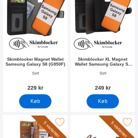
Skimblocker Magnet Wallet
Skimblocker XL Magnet
Samsung Galaxy S8 (G950F)
Wallet Samsung Galaxy S8
(G950F)
Varenr 34137
Varenr 42282
Sort
Sort
229 kr
249 kr
Køb
Køb
L Standcase Luxwallet Samsung Galaxy S8 (G950F) som favori
Marker wrist Strap til XL Standca
5 varianter
5 varianter