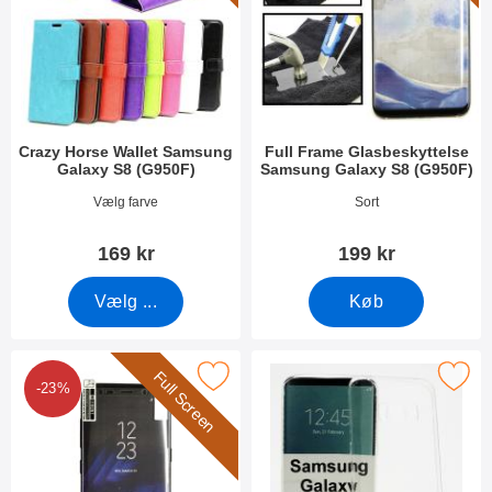
Crazy Horse Wallet Samsung
Full Frame Glasbeskyttelse
Galaxy S8 (G950F)
Samsung Galaxy S8 (G950F)
Varenr 21526
Varenr 23333
Vælg farve
Sort
169 kr
199 kr
Vælg ...
Køb
Full Screen
 Screen Skærmbeskyttelse Samsung Galaxy S8 (G950F) som favo
Marker ultra Thin TPU Cover Samsung G
-23%