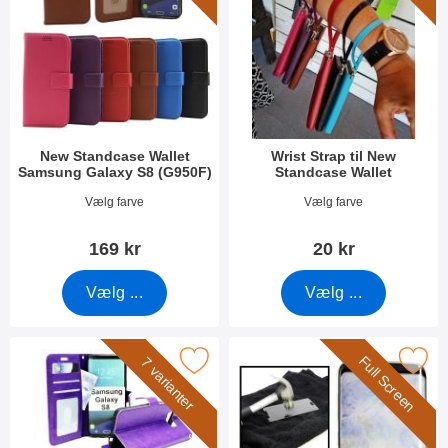
New Standcase Wallet
Wrist Strap til New
Samsung Galaxy S8 (G950F)
Standcase Wallet
Varenr 30599
Varenr 40789
Vælg farve
Vælg farve
169 kr
20 kr
Vælg ...
Vælg ...
Full Screen
 crazy Horse Wallet Samsung Galaxy S8 (G950F) som favorit
Marker full Frame Glasbeskyttelse Samsun
7 varianter