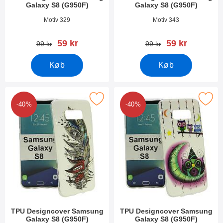
Galaxy S8 (G950F)
Galaxy S8 (G950F)
Varenr 21296
Varenr 25665
Motiv 329
Motiv 343
pris
pris
59 kr
59 kr
pris
pris
99 kr
99 kr
Køb
Køb
r tPU Designcover Samsung Galaxy S8 (G950F) som favorit
Marker tPU Designcover Samsung Gal
-40%
-40%
TPU Designcover Samsung
TPU Designcover Samsung
Galaxy S8 (G950F)
Galaxy S8 (G950F)