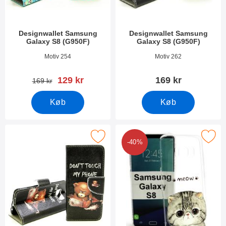
Designwallet Samsung
Designwallet Samsung
Galaxy S8 (G950F)
Galaxy S8 (G950F)
Varenr 21610
Varenr 21607
Motiv 254
Motiv 262
pris
129 kr
169 kr
pris
169 kr
Køb
Køb
ker designwallet Samsung Galaxy S8 (G950F) som favorit
Marker tPU Designcover Samsung Gal
-40%