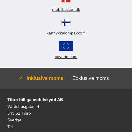
mobiltasken.dk
kannykkalompakko.fi
coverin.com
Aktiv:
Inklusive moms
Exklusive moms
Fodnoter Blandede oplysninger og links
Tibro billiga mobilskydd AB
Värdshusgatan 4
543 51 Tibro
Sverige
Tel: