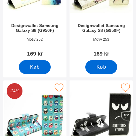
Designwallet Samsung
Designwallet Samsung
Galaxy S8 (G950F)
Galaxy S8 (G950F)
Varenr 21612
Varenr 21611
Motiv 252
Motiv 253
169 kr
169 kr
Køb
Køb
ker designwallet Samsung Galaxy S8 (G950F) som favorit
Marker designwallet Samsung Galax
-24%