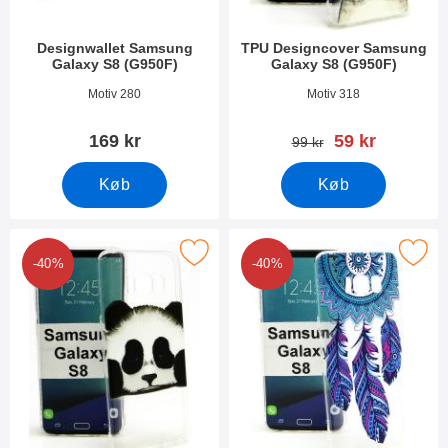
Designwallet Samsung
TPU Designcover Samsung
Galaxy S8 (G950F)
Galaxy S8 (G950F)
Varenr 21549
Varenr 21484
Motiv 280
Motiv 318
pris
169 kr
59 kr
pris
99 kr
Køb
Køb
r tPU Designcover Samsung Galaxy S8 (G950F) som favorit
Marker tPU Designcover Samsung Gal
-40%
-40%