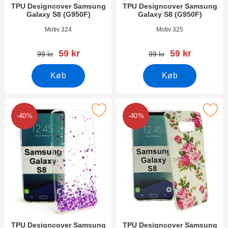
TPU Designcover Samsung
TPU Designcover Samsung
Galaxy S8 (G950F)
Galaxy S8 (G950F)
Varenr 21478
Varenr 21477
Motiv 324
Motiv 325
pris
pris
59 kr
59 kr
pris
pris
99 kr
99 kr
Køb
Køb
r tPU Designcover Samsung Galaxy S8 (G950F) som favorit
Marker tPU Designcover Samsung Gal
-40%
-40%
TPU Designcover Samsung
TPU Designcover Samsung