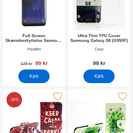
Full Screen
Ultra Thin TPU Cover
Skærmbeskyttelse Samsung
Samsung Galaxy S8 (G950F)
Galaxy S8 (G950F)
Varenr 23756
Varenr 21542
Plastfilm
Clear
pris
99 kr
99 kr
pris
129 kr
Køb
Køb
ker designwallet Samsung Galaxy S8 (G950F) som favorit
Marker designwallet Samsung Galax
-24%