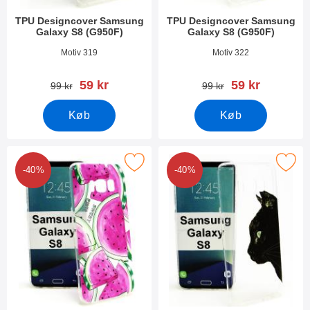
TPU Designcover Samsung
TPU Designcover Samsung
Galaxy S8 (G950F)
Galaxy S8 (G950F)
Varenr 21483
Varenr 21480
Motiv 319
Motiv 322
pris
pris
59 kr
59 kr
pris
pris
99 kr
99 kr
Køb
Køb
r tPU Designcover Samsung Galaxy S8 (G950F) som favorit
Marker tPU Designcover Samsung Gal
-40%
-40%