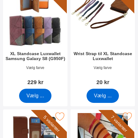
XL Standcase Luxwallet
Wrist Strap til XL Standcase
Samsung Galaxy S8 (G950F)
Luxwallet
Varenr 50945
Varenr 50276
Vælg farve
Vælg farve
229 kr
20 kr
Vælg ...
Vælg ...
new Standcase Wallet Samsung Galaxy S8 (G950F) som favorit
Marker wrist Strap til New Stand
5 varianter
7 varianter