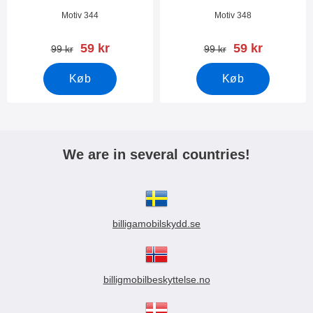
Varenr 25664
Varenr 25661
Motiv 344
Motiv 348
pris
pris
59 kr
59 kr
pris
pris
99 kr
99 kr
Køb
Køb
We are in several countries!
billigamobilskydd.se
billigmobilbeskyttelse.no