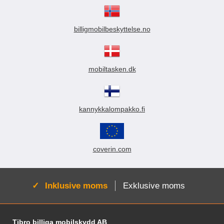
billigmobilbeskyttelse.no
mobiltasken.dk
kannykkalompakko.fi
coverin.com
Aktiv:
Inklusive moms
Exklusive moms
Fodnoter Blandede oplysninger og links
Tibro billiga mobilskydd AB