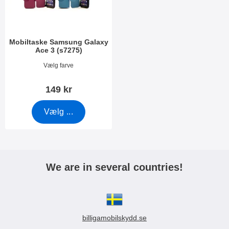
k
e
t
r
e
r
Mobiltaske Samsung Galaxy
Ace 3 (s7275)
Varenr 2344
Vælg farve
149 kr
Vælg ...
We are in several countries!
billigamobilskydd.se