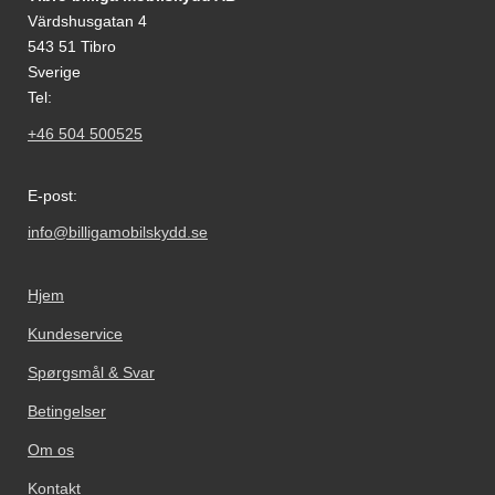
Värdshusgatan 4
543 51 Tibro
Sverige
Tel:
+46 504 500525
E-post:
info@billigamobilskydd.se
Hjem
Kundeservice
Spørgsmål & Svar
Betingelser
Om os
Kontakt