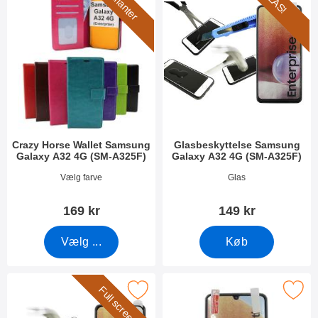
7 varianter
GLAS!
Crazy Horse Wallet Samsung
Glasbeskyttelse Samsung
Galaxy A32 4G (SM-A325F)
Galaxy A32 4G (SM-A325F)
Varenr 40785
Varenr 40783
Vælg farve
Glas
169 kr
149 kr
Vælg ...
Køb
Full screen!
ame Glasbeskyttelse Samsung Galaxy A32 4G (SM-A325F) som f
Marker skärmskydd Samsung Galaxy A3