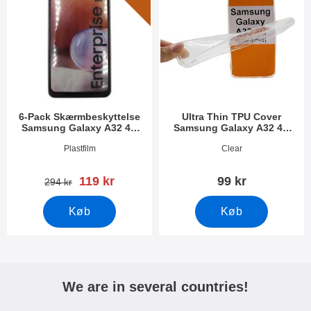
6-Pack Skærmbeskyttelse
Ultra Thin TPU Cover
Samsung Galaxy A32 4G
Samsung Galaxy A32 4G
(SM-A325F)
(SM-A325F)
Varenr 40781
Varenr 40805
Plastfilm
Clear
pris
119 kr
99 kr
pris
294 kr
Køb
Køb
We are in several countries!