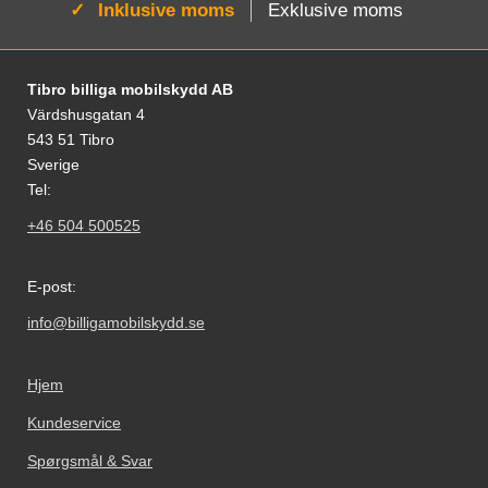
Aktiv:
Inklusive moms
Exklusive moms
Fodnoter Blandede oplysninger og links
Tibro billiga mobilskydd AB
Värdshusgatan 4
543 51 Tibro
Sverige
Tel:
+46 504 500525
E-post:
info@billigamobilskydd.se
Hjem
Kundeservice
Spørgsmål & Svar