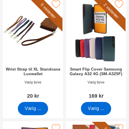
arker wrist Strap til XL Standcase Luxwallet som favorit
Marker smart Flip Cover Samsung Galaxy
5 varianter
2 varianter
Wrist Strap til XL Standcase
Smart Flip Cover Samsung
Luxwallet
Galaxy A32 4G (SM-A325F)
Varenr 50276
Varenr 40989
Vælg farve
Vælg farve
20 kr
169 kr
Vælg ...
Vælg ...
Standcase Wallet Samsung Galaxy A32 4G (SM-A325F) som fav
Marker wrist Strap til New Stand