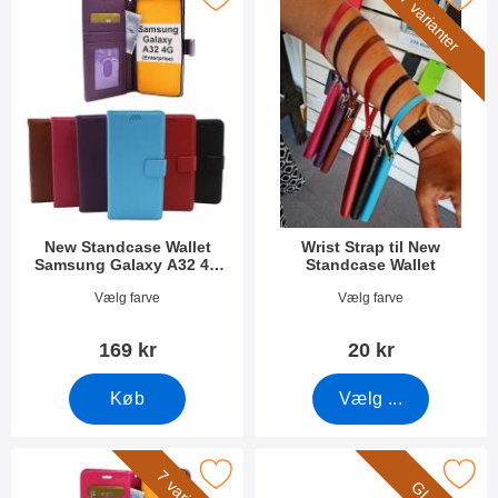
7 varianter
New Standcase Wallet
Wrist Strap til New
Samsung Galaxy A32 4G
Standcase Wallet
(SM-A325F)
Varenr 40872
Varenr 40789
Vælg farve
Vælg farve
169 kr
20 kr
Køb
Vælg ...
zy Horse Wallet Samsung Galaxy A32 4G (SM-A325F) som favor
Marker glasbeskyttelse Samsung Galaxy 