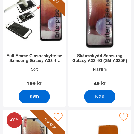
Full Frame Glasbeskyttelse
Skärmskydd Samsung
Samsung Galaxy A32 4G
Galaxy A32 4G (SM-A325F)
(SM-A325F)
Varenr 40786
Varenr 40782
Sort
Plastfilm
199 kr
49 kr
Køb
Køb
 Skærmbeskyttelse Samsung Galaxy A32 4G (SM-A325F) som f
Marker ultra Thin TPU Cover Samsung Gala
6-PACK
-60%