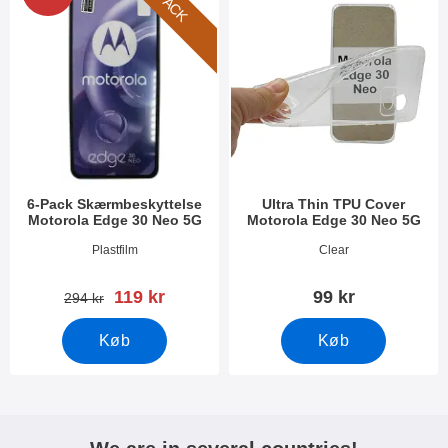
6-PACK
6-Pack Skærmbeskyttelse
Ultra Thin TPU Cover
Motorola Edge 30 Neo 5G
Motorola Edge 30 Neo 5G
Varenr 45113
Varenr 45250
Plastfilm
Clear
pris
119 kr
99 kr
pris
294 kr
Køb
Køb