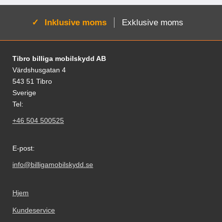
Aktiv:
Inklusive moms
Exklusive moms
Fodnoter Blandede oplysninger og links
Tibro billiga mobilskydd AB
Värdshusgatan 4
543 51 Tibro
Sverige
Tel:
+46 504 500525
E-post:
info@billigamobilskydd.se
Hjem
Kundeservice