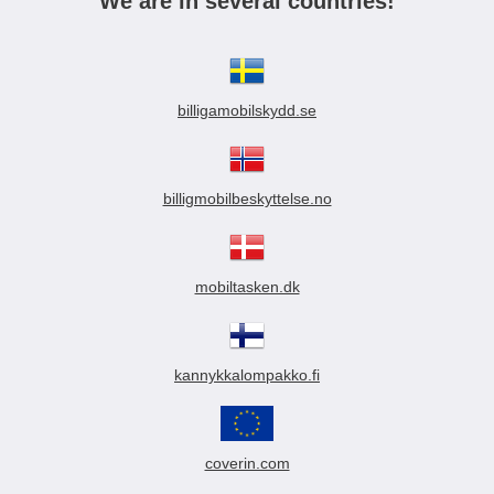
We are in several countries!
billigamobilskydd.se
billigmobilbeskyttelse.no
mobiltasken.dk
kannykkalompakko.fi
coverin.com