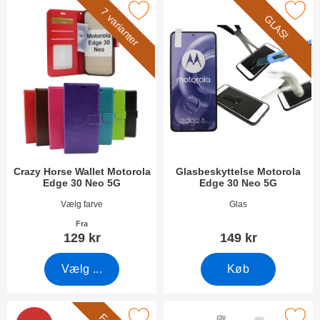
er crazy Horse Wallet Motorola Edge 30 Neo 5G som favorit
Marker glasbeskyttelse Motorola Ed
7 varianter
GLAS!
Crazy Horse Wallet Motorola
Glasbeskyttelse Motorola
Edge 30 Neo 5G
Edge 30 Neo 5G
Varenr 45110
Varenr 45199
Vælg farve
Glas
Fra
129 kr
149 kr
Vælg ...
Køb
ull Frame Glasbeskyttelse Motorola Edge 30 Neo 5G som favorit
Marker skærmbeskyttelse Motorola E