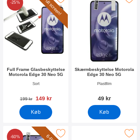
Full screen!
-25%
Full Frame Glasbeskyttelse
Skærmbeskyttelse Motorola
Motorola Edge 30 Neo 5G
Edge 30 Neo 5G
Varenr 47412
Varenr 45114
Sort
Plastfilm
pris
149 kr
49 kr
pris
199 kr
Køb
Køb
-Pack Skærmbeskyttelse Motorola Edge 30 Neo 5G som favorit
Marker ultra Thin TPU Cover Motorola
-60%