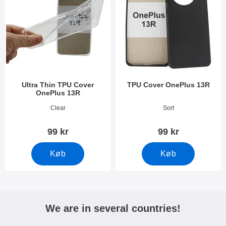
Ultra Thin TPU Cover
TPU Cover OnePlus 13R
OnePlus 13R
Varenr 52612
Varenr 52613
Clear
Sort
99 kr
99 kr
Køb
Køb
We are in several countries!