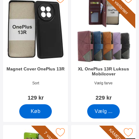
5 varianter
Magnet Cover OnePlus 13R
XL OnePlus 13R Luksus
Mobilcover
Varenr 52616
Varenr 52595
Sort
Vælg farve
129 kr
229 kr
Køb
Vælg ...
arker crazy Horse OnePlus 13R Mobilcover som favorit
Marker kameraglas OnePlus