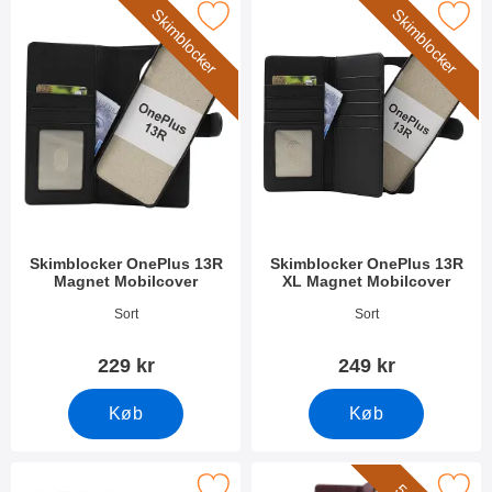
Skimblocker
Skimblocker
er skimblocker OnePlus 13R Magnet Mobilcover som favorit
Marker skimblocker OnePlus 13R XL Ma
Skimblocker OnePlus 13R
Skimblocker OnePlus 13R
Magnet Mobilcover
XL Magnet Mobilcover
Varenr 52614
Varenr 52615
Sort
Sort
229 kr
249 kr
Køb
Køb
Marker magnet Cover OnePlus 13R som favorit
Marker xL OnePlus 13R Luksus M