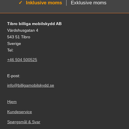
Aktiv:
Inklusive moms
Exklusive moms
Fodnoter Blandede oplysninger og links
Tibro billiga mobilskydd AB
Värdshusgatan 4
543 51 Tibro
Sverige
Tel:
+46 504 500525
E-post:
info@billigamobilskydd.se
Hjem
Kundeservice
Spørgsmål & Svar