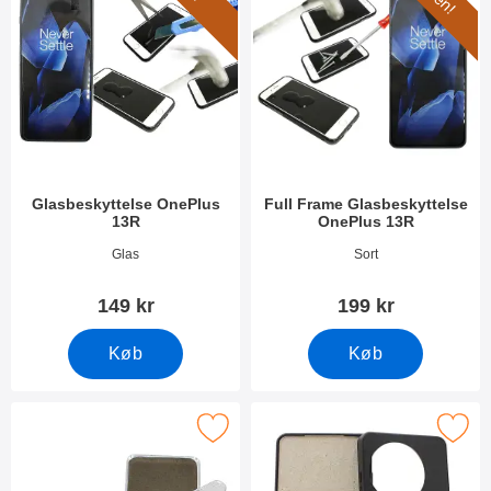
Glasbeskyttelse OnePlus
Full Frame Glasbeskyttelse
13R
OnePlus 13R
Varenr 52609
Varenr 52610
Glas
Sort
149 kr
199 kr
Køb
Køb
Marker ultra Thin TPU Cover OnePlus 13R som favorit
Marker tPU Cover OnePlus