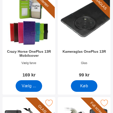
KAMERAGLAS
7 varianter
Crazy Horse OnePlus 13R
Kameraglas OnePlus 13R
Mobilcover
Varenr 52600
Varenr 52611
Vælg farve
Glas
169 kr
99 kr
Vælg ...
Køb
Full screen!
Marker glasbeskyttelse OnePlus 13R som favorit
Marker full Frame Glasbeskyttelse
GLAS!