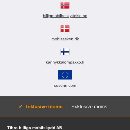
billigmobilbeskyttelse.no
mobiltasken.dk
kannykkalompakko.fi
coverin.com
Aktiv:
Inklusive moms
Exklusive moms
Fodnoter Blandede oplysninger og links
Tibro billiga mobilskydd AB