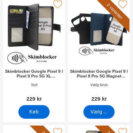
blocker Google Pixel 9 / Pixel 9 Pro 5G XL Mobilcover som favo
Marker skimblocker Google Pixel 9 / Pixel 9 P
2 varianter
Skimblocker Google Pixel 9 /
Skimblocker Google Pixel 9 /
Pixel 9 Pro 5G XL
Pixel 9 Pro 5G Magnet
Mobilcover
Mobilcover
Varenr 51515
Varenr 51521
Sort
Vælg farve
229 kr
229 kr
Køb
Vælg ...
ker Google Pixel 9 / Pixel 9 Pro 5G XL Magnet Mobilcover som 
Marker magnet Cover Google Pixel 9 /