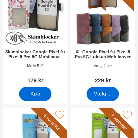
Skimblocker Google Pixel 9 /
XL Google Pixel 9 / Pixel 9
Pixel 9 Pro 5G Mobilcover
Pro 5G Luksus Mobilcover
Design
Varenr 51513
Varenr 51476
Motiv 519
Vælg farve
179 kr
229 kr
Køb
Vælg ...
Standcase Google Pixel 9 / Pixel 9 Pro 5G Mobilcover som favo
Marker crazy Horse Google Pixel 9 / Pixel
6 varianter
7 varianter