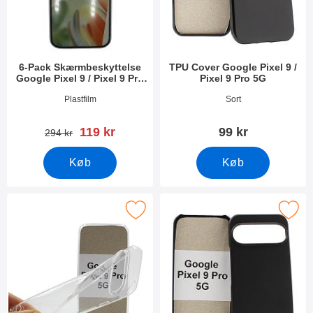
6-Pack Skærmbeskyttelse
TPU Cover Google Pixel 9 /
Google Pixel 9 / Pixel 9 Pro
Pixel 9 Pro 5G
5G
Varenr 51503
Varenr 51508
Plastfilm
Sort
pris
119 kr
99 kr
pris
294 kr
Køb
Køb
ltra Thin TPU Cover Google Pixel 9 / Pixel 9 Pro 5G som favorit
Marker hardcase Cover Google Pixel 9 