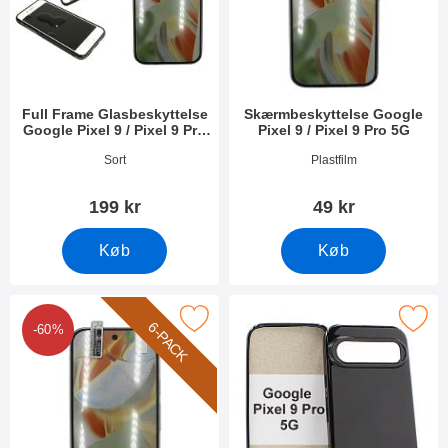
Full Frame Glasbeskyttelse
Skærmbeskyttelse Google
Google Pixel 9 / Pixel 9 Pro
Pixel 9 / Pixel 9 Pro 5G
5G
Varenr 51505
Varenr 51502
Sort
Plastfilm
199 kr
49 kr
Køb
Køb
ack Skærmbeskyttelse Google Pixel 9 / Pixel 9 Pro 5G som favor
Marker tPU Cover Google Pixel 9 / P
6-PACK
-60%