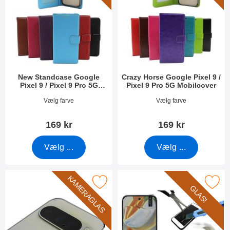
New Standcase Google
Crazy Horse Google Pixel 9 /
Pixel 9 / Pixel 9 Pro 5G
Pixel 9 Pro 5G Mobilcover
Mobilcover
Varenr 51489
Varenr 51495
Vælg farve
Vælg farve
169 kr
169 kr
Vælg ...
Vælg ...
KAMERAGLAS
er kameraglas Google Pixel 9 / Pixel 9 Pro 5G som favorit
Marker glasbeskyttelse Google Pixel 9 
GLAS!