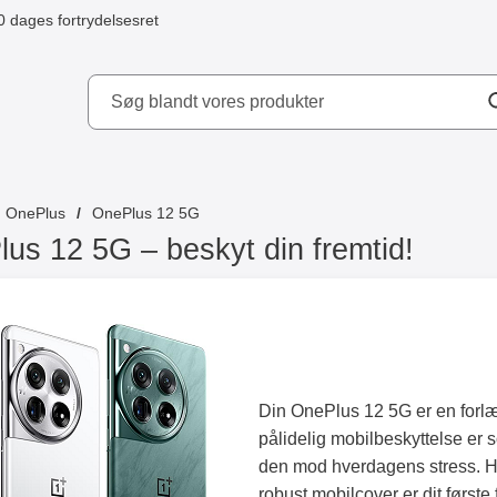
0 dages fortrydelsesret
ydd AB
OnePlus
OnePlus 12 5G
us 12 5G – beskyt din fremtid!
Din OnePlus 12 5G er en forlæng
pålidelig mobilbeskyttelse er s
den mod hverdagens stress. H
robust mobilcover er dit første