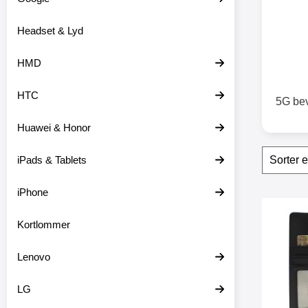
o
d
Headset & Lyd
u
k
t
HMD
e
r
HTC
5G bev
Huawei & Honor
Sorte
S
iPads & Tablets
p
r
i
iPhone
n
produ
g
Marker sk
Kortlommer
f
i
l
Lenovo
t
r
e
LG
o