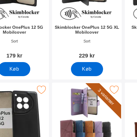
ocker OnePlus 12 5G
Skimblocker OnePlus 12 5G XL
Sk
Mobilcover
Mobilcover
0714
Varenr 50715
Vare
Sort
Sort
179 kr
229 kr
Køb
Køb
r magnet Cover OnePlus 12 5G som favorit
Marker xL Standcase Luxwallet OnePlus
Marke
3 varianter