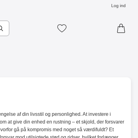
Log ind
Mine favoritter
else af din livsstil og personlighed. At investere i
om at give din enhed en rustning – et skjold, der forsvarer
vorfor gå på kompromis med noget så værdifuldt? Et
 forsvar mod utilsigtede stød og ridser, hvilket forlænger