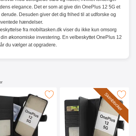
 dens elegance. Det er som at give din OnePlus 12 5G et
 derude. Desuden giver det dig frihed til at udforske og
uventede hændelser.
sbeskyttelse fra mobiltasken.dk viser du ikke kun omsorg
r din økonomiske investering. En velbeskyttet OnePlus 12
år du vælger at opgradere.
er
Skimblocker
ilcover som favorit
skimblocker Magnet Wallet OnePlus 12 5G som favorit
Marker skimblocker XL Magnet Wallet O