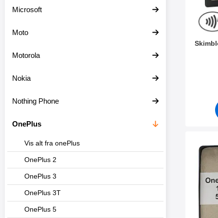
v
Microsoft
e
r
Moto
Skimbl
Motorola
Varenr 5
Nokia
Nothing Phone
OnePlus
Vis alt fra onePlus
Marke
OnePlus 2
OnePlus 3
OnePlus 3T
OnePlus 5