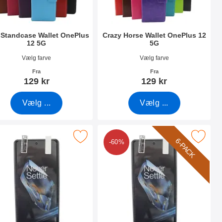
Standcase Wallet OnePlus
Crazy Horse Wallet OnePlus 12
12 5G
5G
nr 50141
Varenr 50147
Vælg farve
Vælg farve
Fra
Fra
129 kr
129 kr
Vælg ...
Vælg ...
lus 12 5G som favorit
ker skærmbeskyttelse OnePlus 12 5G som favorit
Marker 6-Pack Skærmbeskyttelse One
6-PACK
-60%