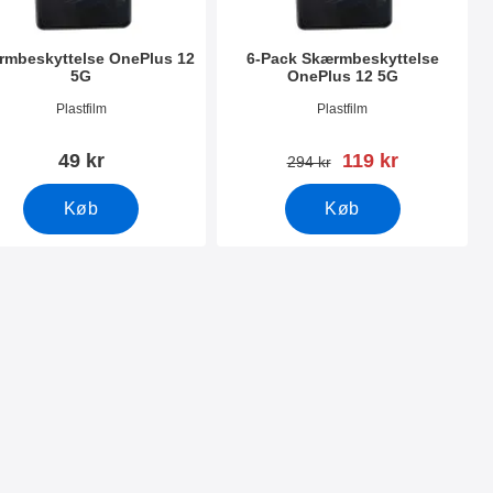
rmbeskyttelse OnePlus 12
6-Pack Skærmbeskyttelse
5G
OnePlus 12 5G
nr 50154
Varenr 50155
Plastfilm
Plastfilm
pris
49 kr
119 kr
pris
294 kr
Køb
Køb
som favorit