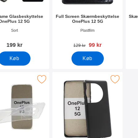
rame Glasbeskyttelse
Full Screen Skærmbeskyttelse
Skæ
OnePlus 12 5G
OnePlus 12 5G
0157
Varenr 50403
Vare
Sort
Plastfilm
pris
199 kr
99 kr
pris
129 kr
Køb
Køb
ltra Thin TPU Cover OnePlus 12 5G som favorit
Marker tPU Cover OnePlus 12 5G 