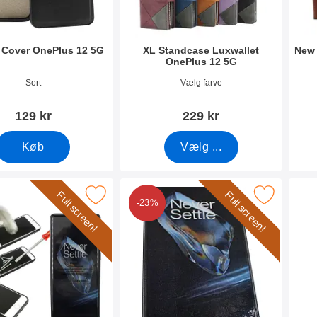
 Cover OnePlus 12 5G
XL Standcase Luxwallet
New 
OnePlus 12 5G
0175
Varenr 50136
Vare
Sort
Vælg farve
129 kr
229 kr
Køb
Vælg ...
Full screen!
Full screen!
 Frame Glasbeskyttelse OnePlus 12 5G som favorit
Marker full Screen Skærmbeskyttelse OneP
Mar
-23%