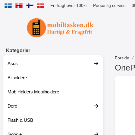
Fri fragt over 100kr
Personlig service
3
Startside for Tibro Billiga Mobilsk
Kategorier
Forside
Asus
OnePl
Bilholdere
S
p
r
Mob Holders Mobilholdere
i
n
g
Doro
t
i
Flash & USB
l
p
r
Google