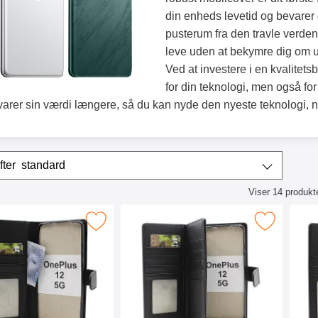
din enheds levetid og bevarer
pusterum fra den travle verden
leve uden at bekymre dig om 
Ved at investere i en kvalitet
for din teknologi, men også fo
arer sin værdi længere, så du kan nyde den nyeste teknologi, n
r
Sorter efter
standard
Viser
14
produkt
ktliste
imblocker OnePlus 12 5G Mobilcover som favorit
Marker skimblocker OnePlus 12 5G XL Mob
Marker 