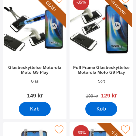
Full screen!
GLAS!
-35%
Glasbeskyttelse Motorola
Full Frame Glasbeskyttelse
Moto G9 Play
Motorola Moto G9 Play
Varenr 37602
Varenr 37950
Glas
Sort
pris
149 kr
129 kr
pris
199 kr
Køb
Køb
ker skærmbeskyttelse Motorola Moto G9 Play som favorit
Marker 6-Pack Skærmbeskyttelse Motoro
-60%