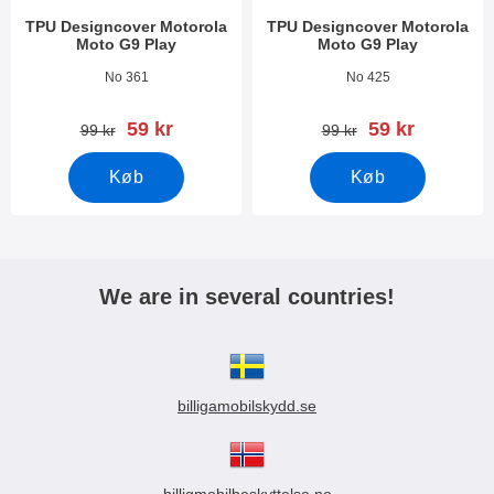
TPU Designcover Motorola
TPU Designcover Motorola
Moto G9 Play
Moto G9 Play
Varenr 37781
Varenr 37764
No 361
No 425
pris
pris
59 kr
59 kr
pris
pris
99 kr
99 kr
Køb
Køb
We are in several countries!
billigamobilskydd.se