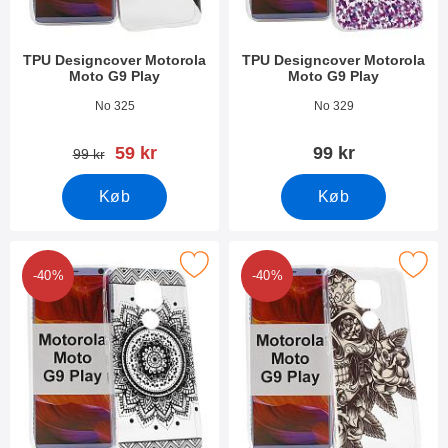
TPU Designcover Motorola
TPU Designcover Motorola
Moto G9 Play
Moto G9 Play
Varenr 37785
Varenr 37784
No 325
No 329
pris
59 kr
99 kr
pris
99 kr
Køb
Køb
rker tPU Designcover Motorola Moto G9 Play som favorit
Marker tPU Designcover Motorola M
-40%
-40%