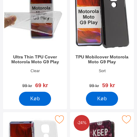
Ultra Thin TPU Cover
TPU Mobilcover Motorola
Motorola Moto G9 Play
Moto G9 Play
Varenr 37763
Varenr 37660
Clear
Sort
pris
pris
69 kr
59 kr
pris
pris
99 kr
99 kr
Køb
Køb
arker tPU Mobilcover Motorola Moto G9 Play som favorit
Marker designwallet Motorola Mo
-24%