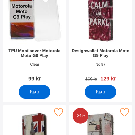
TPU Mobilcover Motorola
Designwallet Motorola Moto
Moto G9 Play
G9 Play
Varenr 37661
Varenr 38287
Clear
No 97
pris
99 kr
129 kr
pris
169 kr
Køb
Køb
Marker designwallet Motorola Moto G9 Play som favorit
Marker designwallet Motorola Mo
-24%