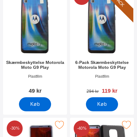
6-PACK
Skærmbeskyttelse Motorola
6-Pack Skærmbeskyttelse
Moto G9 Play
Motorola Moto G9 Play
Varenr 37601
Varenr 37600
Plastfilm
Plastfilm
pris
49 kr
119 kr
pris
294 kr
Køb
Køb
er ultra Thin TPU Cover Motorola Moto G9 Play som favorit
Marker tPU Mobilcover Motorola M
-30%
-40%