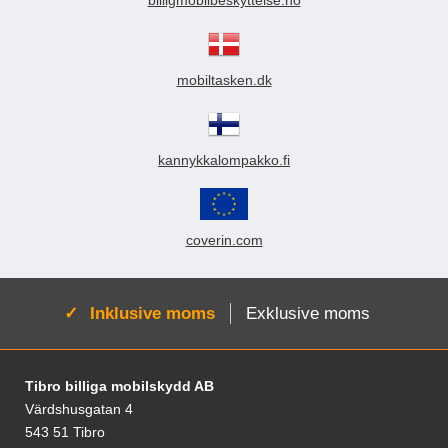
billigmobilbeskyttelse.no
mobiltasken.dk
kannykkalompakko.fi
coverin.com
Aktiv:
Inklusive moms
Exklusive moms
Fodnoter Blandede oplysninger og links
Tibro billiga mobilskydd AB
Värdshusgatan 4
543 51 Tibro