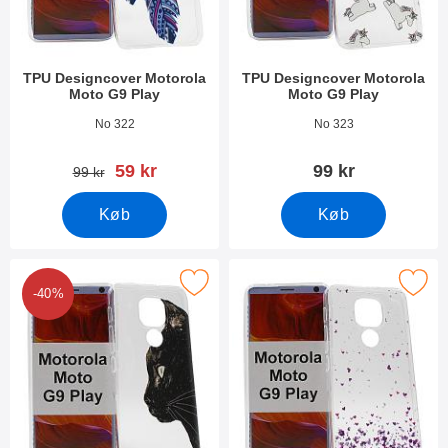
TPU Designcover Motorola
TPU Designcover Motorola
Moto G9 Play
Moto G9 Play
Varenr 37788
Varenr 37787
No 322
No 323
pris
59 kr
99 kr
pris
99 kr
Køb
Køb
rker tPU Designcover Motorola Moto G9 Play som favorit
Marker tPU Designcover Motorola M
-40%