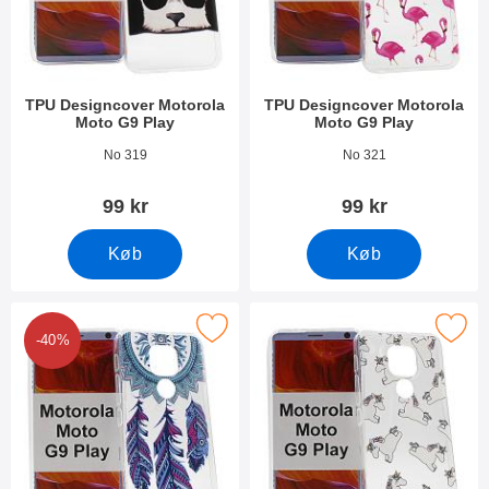
TPU Designcover Motorola
TPU Designcover Motorola
Moto G9 Play
Moto G9 Play
Varenr 37791
Varenr 37789
No 319
No 321
99 kr
99 kr
Køb
Køb
rker tPU Designcover Motorola Moto G9 Play som favorit
Marker tPU Designcover Motorola M
-40%