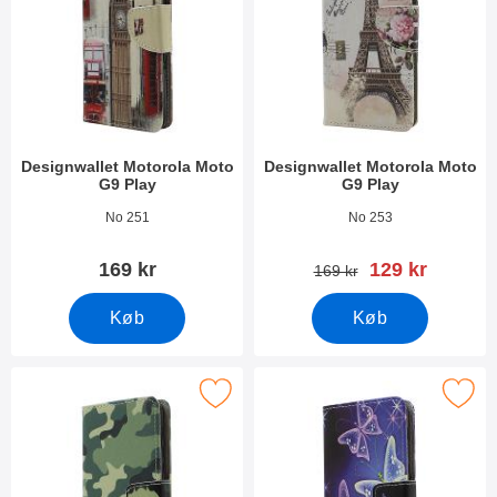
Designwallet Motorola Moto
Designwallet Motorola Moto
G9 Play
G9 Play
Varenr 38285
Varenr 38283
No 251
No 253
pris
169 kr
129 kr
pris
169 kr
Køb
Køb
Marker designwallet Motorola Moto G9 Play som favorit
Marker designwallet Motorola Mo