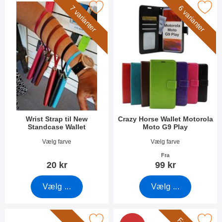
Marker wrist Strap til New Standcase Wallet som favorit
Marker crazy Horse Wallet Motorola
7 varianter
6 varianter
Wrist Strap til New
Crazy Horse Wallet Motorola
Standcase Wallet
Moto G9 Play
Varenr 40789
Varenr 38424
Vælg farve
Vælg farve
Fra
20 kr
99 kr
Vælg ...
Vælg ...
arker glasbeskyttelse Motorola Moto G9 Play som favorit
Marker full Frame Glasbeskyttelse Moto