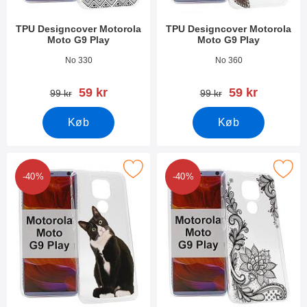
TPU Designcover Motorola
TPU Designcover Motorola
Moto G9 Play
Moto G9 Play
Varenr 37783
Varenr 37782
No 330
No 360
pris
pris
59 kr
59 kr
pris
pris
99 kr
99 kr
Køb
Køb
rker tPU Designcover Motorola Moto G9 Play som favorit
Marker tPU Designcover Motorola M
-40%
-40%